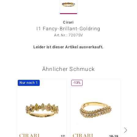
ors Edition
ana
Cirari
I1 Fancy-Brillant-Goldring
Art.Nr.: 7207SV
Prince Designs
Leider ist dieser Artikel ausverkauft.
o
Ähnlicher Schmuck
Chic
insell
Nur noch 1
-13%
n Vogue
 Show
o Paraíso
Classics
17
18-19