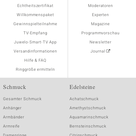
Echtheitszertifikat
Moderatoren
Willkommenspaket
Experten
Gewinnspielteilnahme
Magazine
TV-Empfang
Programmvorschau
Juwelo-Smart-TV App
Newsletter
Versandinformationen
Journal
Hilfe & FAQ
Ringgröße ermitteln
Schmuck
Edelsteine
Gesamter Schmuck
Achatschmuck
Anhänger
Amethystschmuck
Armbänder
Aquamarinschmuck
Armreife
Bernsteinschmuck
Damenringe
Citrinschmuck