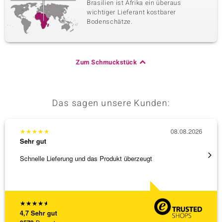
Brasilien ist Afrika ein überaus
wichtiger Lieferant kostbarer
Bodenschätze.
Zum Schmuckstück
Das sagen unsere Kunden:
★
★
★
★
★
08.08.2026
★
★
★
Sehr gut
Sehr g
Schnelle Lieferung und das Produkt überzeugt
Immer 
★
★
★
★
★
4,7
Sehr gut