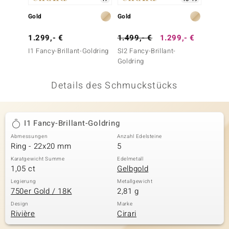
 JUWELO
Gold
Gold
Gold
remonti
1.299,- €
1.499,- €
1.299,- €
1.499
I1 Fancy-Brillant-Goldring
SI2 Fancy-Brillant-
SI2 Fan
uca
Goldring
Goldri
no Collection
Details des Schmuckstücks
ENTS BY DE MELO
va
I1 Fancy-Brillant-Goldring
Abmessungen
Anzahl Edelsteine
otenier
Ring - 22x20 mm
5
 1894 Collection
Karatgewicht Summe
Edelmetall
1,05 ct
Gelbgold
Legierung
Metallgewicht
750er Gold / 18K
2,81 g
ana
Design
Marke
Rivière
Cirari