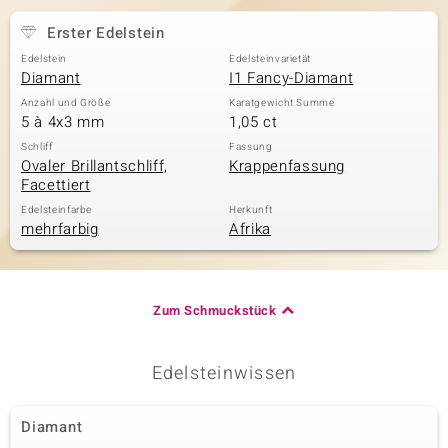
Erster Edelstein
Edelstein
Edelsteinvarietät
& Classics
Diamant
I1 Fancy-Diamant
Anzahl und Größe
Karatgewicht Summe
Minerale
5 à 4x3 mm
1,05 ct
Schliff
Fassung
Ovaler Brillantschliff,
Krappenfassung
Facettiert
Edelsteinfarbe
Herkunft
mehrfarbig
Afrika
Zum Schmuckstück
Edelsteinwissen
Diamant