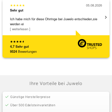
★
★
★
★
★
05.08.2026
★
★
★
Sehr gut
Sehr g
Ich habe mich für diese Ohrringe bei Juwelo entschieden,sie
Tolles
werden ei
[ weiterlesen ]
★
★
★
★
★
4,7
Sehr gut
9524
Bewertungen
Ihre Vorteile bei Juwelo
Günstige Herstellerpreise
Über 500 Edelsteinvarietäten