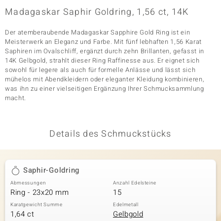
Madagaskar Saphir Goldring, 1,56 ct, 14K
Der atemberaubende Madagaskar Sapphire Gold Ring ist ein
& Classics
Meisterwerk an Eleganz und Farbe. Mit fünf lebhaften 1,56 Karat
Saphiren im Ovalschliff, ergänzt durch zehn Brillanten, gefasst in
Minerale
14K Gelbgold, strahlt dieser Ring Raffinesse aus. Er eignet sich
sowohl für legere als auch für formelle Anlässe und lässt sich
mühelos mit Abendkleidern oder eleganter Kleidung kombinieren,
was ihn zu einer vielseitigen Ergänzung Ihrer Schmucksammlung
macht.
Details des Schmuckstücks
Saphir-Goldring
Abmessungen
Anzahl Edelsteine
Ring - 23x20 mm
15
Karatgewicht Summe
Edelmetall
1,64 ct
Gelbgold