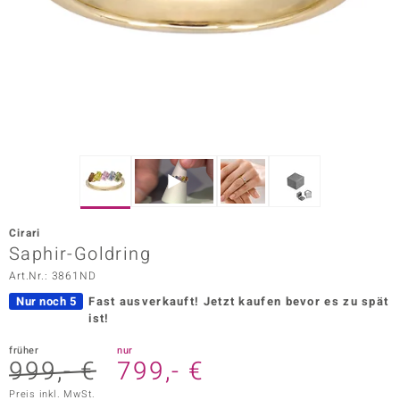
ors Edition
ana
Prince Designs
o
Chic
Cirari
insell
Saphir-Goldring
Art.Nr.: 3861ND
n Vogue
Nur noch 5
Fast ausverkauft!
Jetzt kaufen bevor es zu spät
 Show
ist!
o Paraíso
früher
nur
999,- €
799,- €
Classics
Preis inkl. MwSt.