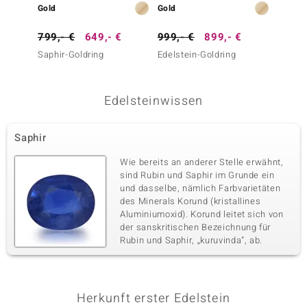
Gold
Gold
Gold
799,- €
649,- €
999,- €
899,- €
999,-
Saphir-Goldring
Edelstein-Goldring
Saphir
Edelsteinwissen
Saphir
Wie bereits an anderer Stelle erwähnt,
sind Rubin und Saphir im Grunde ein
und dasselbe, nämlich Farbvarietäten
des Minerals Korund (kristallines
Aluminiumoxid). Korund leitet sich von
der sanskritischen Bezeichnung für
Rubin und Saphir, „kuruvinda“, ab.
Herkunft erster Edelstein