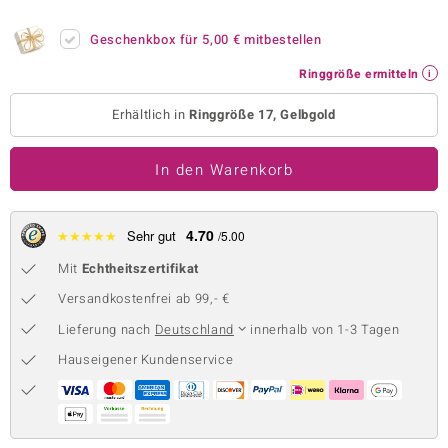
 JUWELO
Geschenkbox für
5,00 €
mitbestellen
remonti
Ringgröße ermitteln
uca
Erhältlich in
Ringgröße 17, Gelbgold
no Collection
In den Warenkorb
ENTS BY DE MELO
va
4.70
★
★
★
★
★
Sehr gut
/5.00
Mit
Echtheitszertifikat
otenier
Versandkostenfrei ab 99,- €
 1894 Collection
Lieferung nach
Deutschland
innerhalb von 1-3 Tagen
Hauseigener Kundenservice
ana