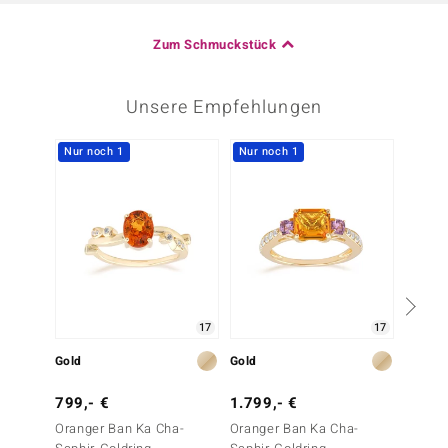
Zum Schmuckstück
Unsere Empfehlungen
Nur noch 1
Nur noch 1
17
17
Gold
Gold
Gold
799,- €
1.799,- €
999,-
Oranger Ban Ka Cha-
Oranger Ban Ka Cha-
Pinkfa