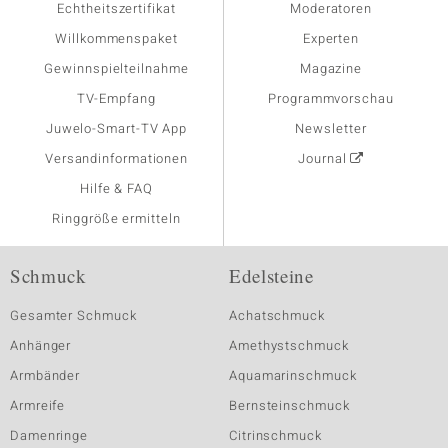
Echtheitszertifikat
Moderatoren
Willkommenspaket
Experten
Gewinnspielteilnahme
Magazine
TV-Empfang
Programmvorschau
Juwelo-Smart-TV App
Newsletter
Versandinformationen
Journal
Hilfe & FAQ
Ringgröße ermitteln
Schmuck
Edelsteine
Gesamter Schmuck
Achatschmuck
Anhänger
Amethystschmuck
Armbänder
Aquamarinschmuck
Armreife
Bernsteinschmuck
Damenringe
Citrinschmuck