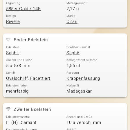
Legierung
Metallgewicht
585er Gold / 14K
2,17 g
Design
Marke
Rivière
Cirari
Erster Edelstein
Edelstein
Edelsteinvarietät
Saphir
Saphir
Anzahl und Größe
Karatgewicht Summe
5 à 5x3 mm
1,56 ct
Schliff
Fassung
Ovalschliff, Facettiert
Krappenfassung
Edelsteinfarbe
Herkunft
mehrfarbig
Madagaskar
Zweiter Edelstein
Edelsteinvarietät
Anzahl und Größe
I1 (H) Diamant
10 à versch. mm
Karatgewicht Summe
Schliff