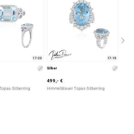
17-20
17-19
Silber
Silber
499,- €
199,-
Topas-Silberring
Himmelblauer Topas-Silberring
Himmel