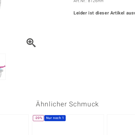
Onyx
Peridot
Art.Nr.: 8126HH
ns
♦ Silberhalsketten
TPC
Rhodolith
Spektro
k
♦ Silberohrringe
Leider ist dieser Artikel aus
Trends & Classics
Türkis
Turmal
♦ Silberanhänger
Vitale Minerale
n
Platinschmuck
Blau
Grün
Ähnlicher Schmuck
-20%
Nur noch 1