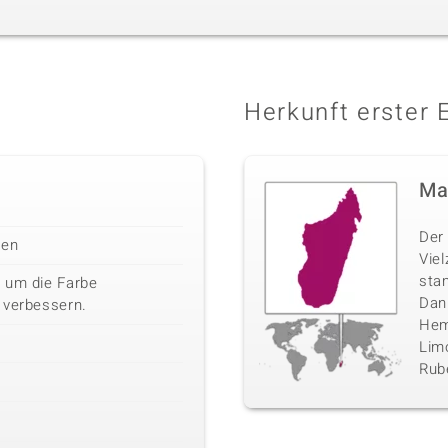
Herkunft erster 
Ma
Der 
len
Vie
sta
 um die Farbe
Danb
 verbessern.
Hemi
Limo
Rube