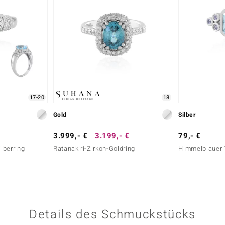
17-20
18
Gold
Silber
3.999,- €
3.199,- €
79,- €
lberring
Ratanakiri-Zirkon-Goldring
Himmelblauer 
Details des Schmuckstücks