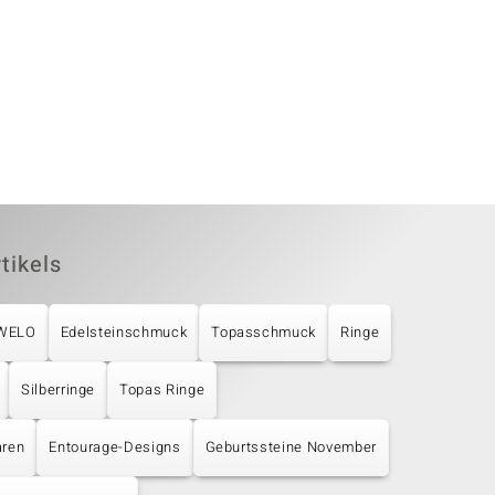
tikels
UWELO
Edelsteinschmuck
Topasschmuck
Ringe
Silberringe
Topas Ringe
aren
Entourage-Designs
Geburtssteine November