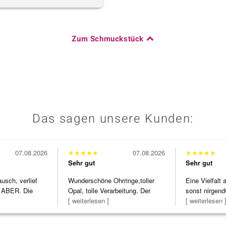
Zum Schmuckstück
Das sagen unsere Kunden:
07.08.2026
★
★
★
★
★
07.08.2026
★
★
★
★
★
Sehr gut
Sehr gut
usch, verlief
Wunderschöne Ohrringe,toller
Eine Vielfalt
 ABER. Die
Opal, tolle Verarbeitung. Der
sonst nirgend
h
Steg ist e
[ weiterlesen ]
zu noc
[ weiterlesen 