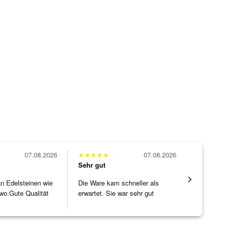
07.08.2026
★
★
★
★
★
07.08.2026
★
★
★
★
★
Sehr gut
Sehr gut
 an Edelsteinen wie
Die Ware kam schneller als
Alles supe
wo.Gute Qualität
erwartet. Sie war sehr gut
]
verpackt.