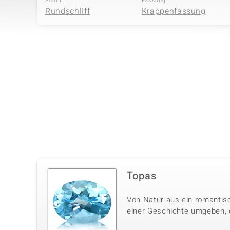
Schliff
Fassung
Rundschliff
Krappenfassung
Vierter Edelstein
Edelsteinvarietät
Anzahl und Größe
Zirkon
32 à 1,5 mm
Schliff
Fassung
Rundschliff
Pavéfassung
Topas
Von Natur aus ein romantisc
einer Geschichte umgeben, di