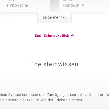
Herkunft
Schliff
Kambodscha
Rundschliff
zeige mehr
Karatgewicht Summe
Zum Schmuckstück
0,638 ct
Herkunft
Kambodscha
Edelsteinwissen
hes Symbol der Liebe und Zuneigung, haben die vielen alten G
e ebenso glanzvoll ist wie der Edelstein selbst.