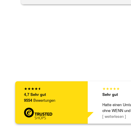
★
★
★
★
★
★
★
★
★
★
4,7
Sehr gut
Sehr gut
9554
Bewertungen
Hatte einen Umta
ohne WENN und
Schmuckstücke 
[ weiterlesen ]