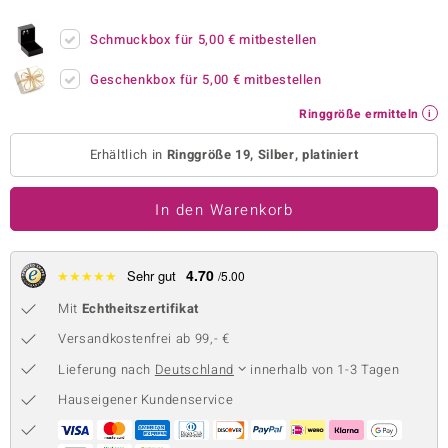
 JUWELO
Schmuckbox für
5,00 €
mitbestellen
remonti
Geschenkbox für
5,00 €
mitbestellen
uca
Ringgröße ermitteln
no Collection
Erhältlich in
Ringgröße 19, Silber, platiniert
ENTS BY DE MELO
In den Warenkorb
va
otenier
4.70
★
★
★
★
★
Sehr gut
/5.00
Mit
Echtheitszertifikat
 1894 Collection
Versandkostenfrei ab 99,- €
Lieferung nach
Deutschland
innerhalb von 1-3 Tagen
ana
Hauseigener Kundenservice