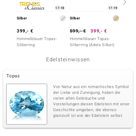
17-18
17-19
Silber
Silber
Silber
399,- €
599,- €
399,- €
299,-
Himmelblauer Topas-
Himmelblauer Topas-
Neonbl
Silberring
Silberring (Adela Silber)
Silberr
Edelsteinwissen
Topas
Von Natur aus ein romantisches Symbol
der Liebe und Zuneigung, haben die
vielen alten Gebräuche und
Vorstellungen diesen Edelstein mit einer
Geschichte umgeben, die ebenso
glanzvoll ist wie der Edelstein selbst.