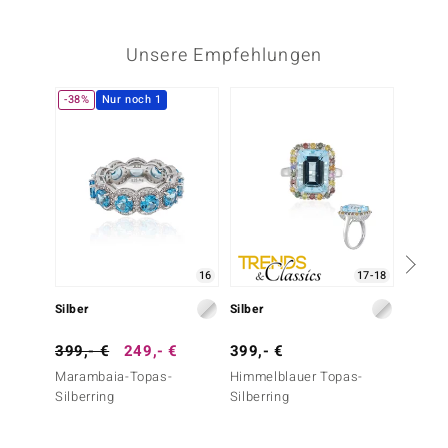
Unsere Empfehlungen
-38%
Nur noch 1
-10%
16
17-18
Silber
Silber
Gold
399,- €
249,- €
399,- €
1.999
Marambaia-Topas-
Himmelblauer Topas-
Maram
Silberring
Silberring
Goldri