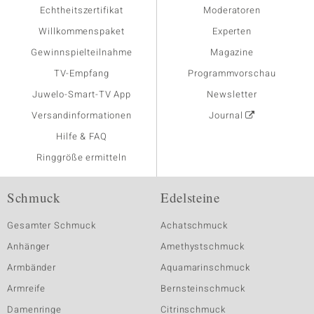
Echtheitszertifikat
Moderatoren
Willkommenspaket
Experten
Gewinnspielteilnahme
Magazine
TV-Empfang
Programmvorschau
Juwelo-Smart-TV App
Newsletter
Versandinformationen
Journal
Hilfe & FAQ
Ringgröße ermitteln
Schmuck
Edelsteine
Gesamter Schmuck
Achatschmuck
Anhänger
Amethystschmuck
Armbänder
Aquamarinschmuck
Armreife
Bernsteinschmuck
Damenringe
Citrinschmuck