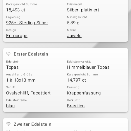
Karatgewicht Summe
Edelmetall
18,493 ct
Silber, platiniert
Legierung
Metallgewicht
925er Sterling Silber
5,39 g
Design
Marke
Entourage
Juwelo
Erster Edelstein
Edelstein
Edelsteinvarietät
Topas
Himmelblauer Topas
Anzahl und Größe
Karatgewicht Summe
1 à 18x13 mm
14,797 ct
Schliff
Fassung
Ovalschliff, Facettiert
Krappenfassung
Edelsteinfarbe
Herkunft
blau
Brasilien
Zweiter Edelstein