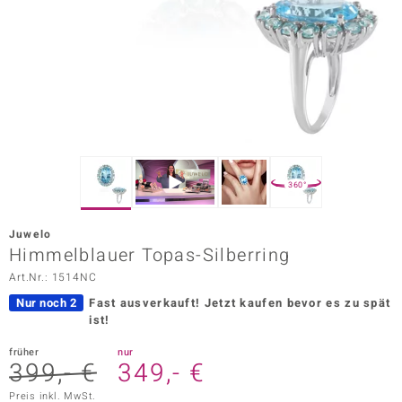
ors Edition
ana
Prince Designs
o
360°
Chic
Juwelo
insell
Himmelblauer Topas-Silberring
Art.Nr.: 1514NC
n Vogue
Nur noch 2
Fast ausverkauft!
Jetzt kaufen bevor es zu spät
 Show
ist!
o Paraíso
früher
nur
399,- €
349,- €
Classics
Preis inkl. MwSt.