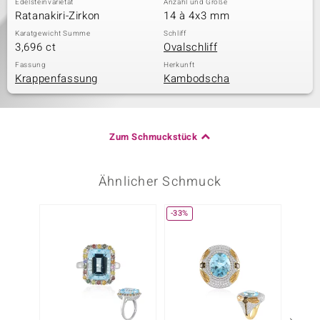
Edelsteinvarietät
Anzahl und Größe
Ratanakiri-Zirkon
14 à 4x3 mm
Karatgewicht Summe
Schliff
3,696 ct
Ovalschliff
Fassung
Herkunft
Krappenfassung
Kambodscha
Zum Schmuckstück
Ähnlicher Schmuck
-33%