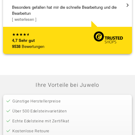
Besonders gefallen hat mir die schnelle Bearbeitung und die
Top Qu
Bearbeitun
[ weiterlesen ]
★
★
★
★
★
4,7
Sehr gut
9538
Bewertungen
Ihre Vorteile bei Juwelo
Günstige Herstellerpreise
Über 500 Edelsteinvarietäten
Echte Edelsteine mit Zertifikat
Kostenlose Retoure