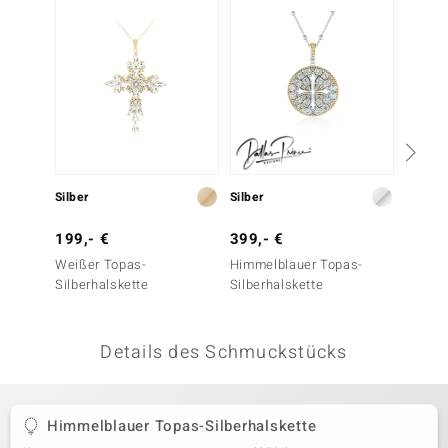
 JUWELO
remonti
uca
no Collection
ENTS BY DE MELO
Silber
Silber
Silber
va
199,- €
399,- €
399,-
Weißer Topas-
Himmelblauer Topas-
Aquama
otenier
Silberhalskette
Silberhalskette
Silber
 1894 Collection
Details des Schmuckstücks
ana
Himmelblauer Topas-Silberhalskette