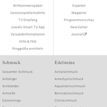
Willkommenspaket
Experten
Gewinnspielteilnahme
Magazine
TV-Empfang
Programmvorschau
Juwelo-Smart-TV App
Newsletter
Versandinformationen
Journal
Hilfe & FAQ
Ringgröße ermitteln
Schmuck
Edelsteine
Gesamter Schmuck
Achatschmuck
Anhänger
Amethystschmuck
Armbänder
Aquamarinschmuck
Armreife
Bernsteinschmuck
Damenringe
Citrinschmuck