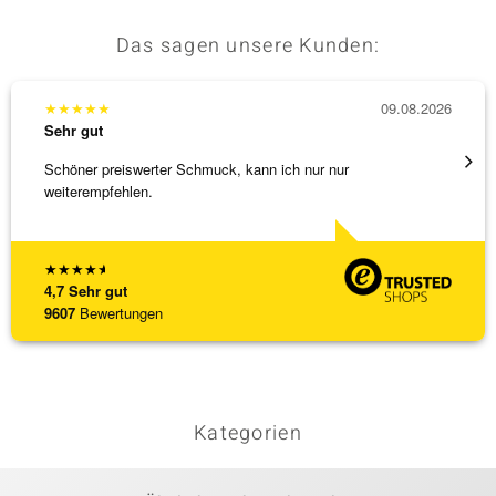
Das sagen unsere Kunden:
★
★
★
★
★
09.08.2026
★
★
★
Sehr gut
Sehr g
Schöner preiswerter Schmuck, kann ich nur nur
Sehr 
weiterempfehlen.
★
★
★
★
★
4,7
Sehr gut
9607
Bewertungen
Kategorien