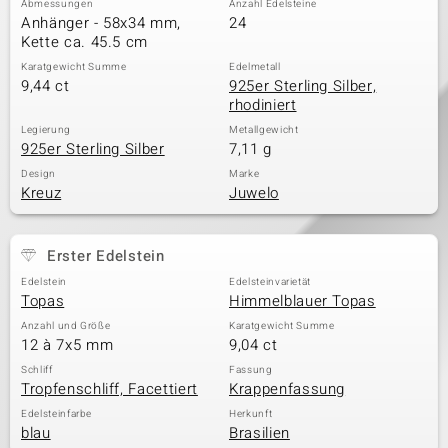
Abmessungen
Anzahl Edelsteine
Anhänger - 58x34 mm,
24
Kette ca. 45.5 cm
Karatgewicht Summe
Edelmetall
& Classics
9,44 ct
925er Sterling Silber,
rhodiniert
Minerale
Legierung
Metallgewicht
925er Sterling Silber
7,11 g
Design
Marke
Kreuz
Juwelo
Erster Edelstein
Edelstein
Edelsteinvarietät
Topas
Himmelblauer Topas
Anzahl und Größe
Karatgewicht Summe
12 à 7x5 mm
9,04 ct
Schliff
Fassung
Tropfenschliff, Facettiert
Krappenfassung
Edelsteinfarbe
Herkunft
blau
Brasilien