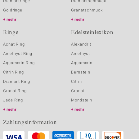
Diamantringe
Diamantschmuck
Goldringe
Granatschmuck
mehr
mehr
Ringe
Edelsteinlexikon
Achat Ring
Alexandrit
Amethyst Ring
Amethyst
Aquamarin Ring
Aquamarin
Citrin Ring
Bernstein
Diamant Ring
Citrin
Granat Ring
Granat
Jade Ring
Mondstein
mehr
mehr
Zahlungsinformation