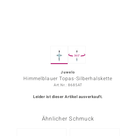
ors Edition
ana
Prince Designs
360°
o
Chic
Juwelo
Himmelblauer Topas-Silberhalskette
insell
Art.Nr.: 8685AT
n Vogue
Leider ist dieser Artikel ausverkauft.
 Show
Ähnlicher Schmuck
o Paraíso
Classics