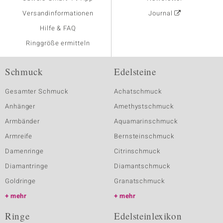
Versandinformationen
Journal
Hilfe & FAQ
Ringgröße ermitteln
Schmuck
Edelsteine
Gesamter Schmuck
Achatschmuck
Anhänger
Amethystschmuck
Armbänder
Aquamarinschmuck
Armreife
Bernsteinschmuck
Damenringe
Citrinschmuck
Diamantringe
Diamantschmuck
Goldringe
Granatschmuck
mehr
mehr
Ringe
Edelsteinlexikon