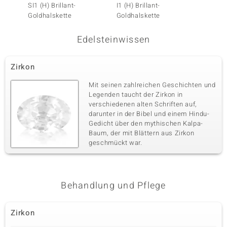
Karatgewicht Summe
SI1 (H) Brillant-
Schliff
I1 (H) Brillant-
Weißer
0,05 ct
Rundschliff
Goldhalskette
Goldhalskette
Silber
Fassung
Herkunft
Pavéfassung
Kambodscha
Edelsteinwissen
Zirkon
Fünfter Edelstein
Edelsteinvarietät
Anzahl und Größe
Mit seinen zahlreichen Geschichten und
Zirkon
16 à 1,1 mm
Legenden taucht der Zirkon in
verschiedenen alten Schriften auf,
Karatgewicht Summe
Schliff
0,122 ct
Rundschliff
darunter in der Bibel und einem Hindu-
Gedicht über den mythischen Kalpa-
Fassung
Herkunft
Baum, der mit Blättern aus Zirkon
Pavéfassung
Kambodscha
geschmückt war.
Sechster Edelstein
Edelsteinvarietät
Anzahl und Größe
Behandlung und Pflege
Zirkon
35 à 1 mm
Karatgewicht Summe
Schliff
0,18 ct
Rundschliff
Zirkon
Fassung
Herkunft