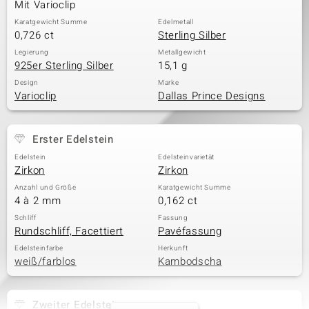
Mit Varioclip
Karatgewicht Summe
Edelmetall
0,726 ct
Sterling Silber
Legierung
Metallgewicht
925er Sterling Silber
15,1 g
Design
Marke
Varioclip
Dallas Prince Designs
Erster Edelstein
Edelstein
Edelsteinvarietät
Zirkon
Zirkon
Anzahl und Größe
Karatgewicht Summe
4 à 2 mm
0,162 ct
Schliff
Fassung
Rundschliff, Facettiert
Pavéfassung
Edelsteinfarbe
Herkunft
weiß/farblos
Kambodscha
Zweiter Edelstein