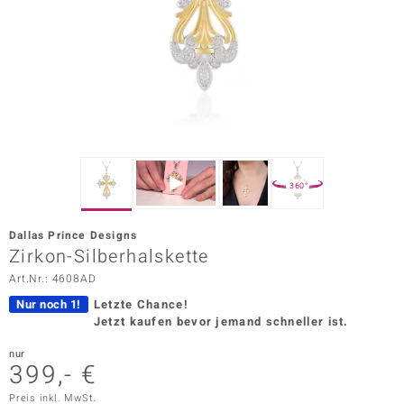
ors Edition
ana
Prince Designs
o
360°
Chic
Dallas Prince Designs
insell
Zirkon-Silberhalskette
Art.Nr.: 4608AD
n Vogue
Nur noch 1!
Letzte Chance!
 Show
Jetzt kaufen bevor jemand schneller ist.
o Paraíso
nur
399,- €
Classics
Preis inkl. MwSt.