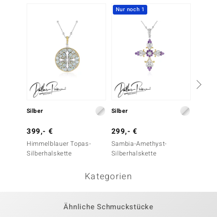
Nur noch 1
Silber
Silber
Silber
399,- €
299,- €
199,-
Himmelblauer Topas-
Sambia-Amethyst-
Zirkon-
Silberhalskette
Silberhalskette
Kategorien
Ähnliche Schmuckstücke