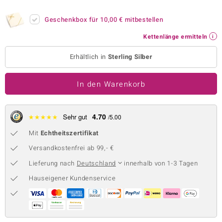
 JUWELO
Geschenkbox für
10,00 €
mitbestellen
remonti
Kettenlänge ermitteln
uca
Erhältlich in
Sterling Silber
no Collection
In den Warenkorb
ENTS BY DE MELO
va
4.70
★
★
★
★
★
Sehr gut
/5.00
Mit
Echtheitszertifikat
otenier
Versandkostenfrei ab 99,- €
 1894 Collection
Lieferung nach
Deutschland
innerhalb von 1-3 Tagen
Hauseigener Kundenservice
ana