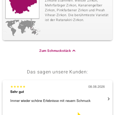
Zirkone stammen: Weißer Zirkon,
Mehrfarbiger Zirkon, Kanariengelber
Zirkon, Pinkfarbener Zirkon und Preah
Vihear-Zirkon. Die berühmteste Varietät
ist der Ratanakiri-Zirkon.
Zum Schmuckstück
Das sagen unsere Kunden:
★
★
★
★
★
08.08.2026
★
★
★
Sehr gut
Sehr g
Immer wieder schöne Erlebnisse mit neuem Schmuck
Schnel