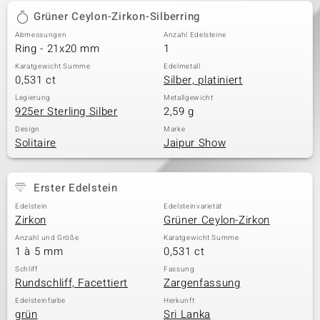
Grüner Ceylon-Zirkon-Silberring
Abmessungen
Anzahl Edelsteine
Ring - 21x20 mm
1
Karatgewicht Summe
Edelmetall
0,531 ct
Silber, platiniert
Legierung
Metallgewicht
925er Sterling Silber
2,59 g
Design
Marke
Solitaire
Jaipur Show
Erster Edelstein
Edelstein
Edelsteinvarietät
Zirkon
Grüner Ceylon-Zirkon
Anzahl und Größe
Karatgewicht Summe
1 à 5 mm
0,531 ct
Schliff
Fassung
Rundschliff, Facettiert
Zargenfassung
Edelsteinfarbe
Herkunft
grün
Sri Lanka