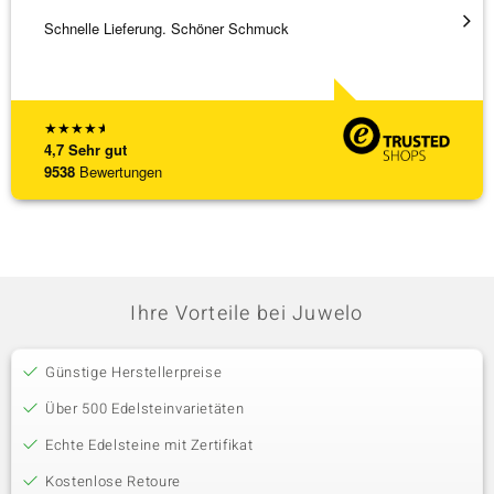
Schnelle Lieferung. Schöner Schmuck
Besond
Bearbe
[ weite
★
★
★
★
★
4,7
Sehr gut
9538
Bewertungen
Ihre Vorteile bei Juwelo
Günstige Herstellerpreise
Über 500 Edelsteinvarietäten
Echte Edelsteine mit Zertifikat
Kostenlose Retoure