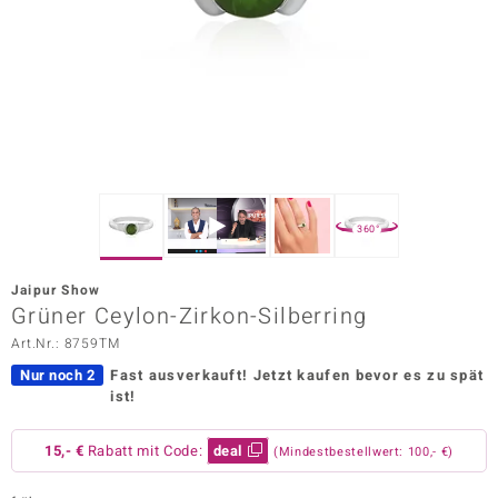
ors Edition
ana
Prince Designs
o
360°
Chic
Jaipur Show
insell
Grüner Ceylon-Zirkon-Silberring
Art.Nr.: 8759TM
n Vogue
Nur noch 2
Fast ausverkauft!
Jetzt kaufen bevor es zu spät
 Show
ist!
o Paraíso
15,- €
Rabatt mit Code:
deal
(Mindestbestellwert: 100,- €)
Classics