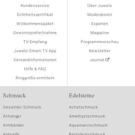
Kundenservice
Über Juwelo
Echtheitszertifikat
Moderatoren
Willkommenspaket
Experten
Gewinnspielteilnahme
Magazine
TV-Empfang
Programmvorschau
Juwelo-Smart-TV App
Newsletter
Versandinformationen
Journal
Hilfe & FAQ
Ringgröße ermitteln
Schmuck
Edelsteine
Gesamter Schmuck
Achatschmuck
Anhänger
Amethystschmuck
Armbänder
Aquamarinschmuck
Armreife
Bernsteinschmuck