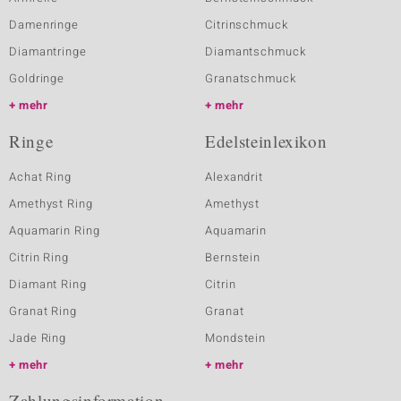
Damenringe
Citrinschmuck
Diamantringe
Diamantschmuck
Goldringe
Granatschmuck
mehr
mehr
Ringe
Edelsteinlexikon
Achat Ring
Alexandrit
Amethyst Ring
Amethyst
Aquamarin Ring
Aquamarin
Citrin Ring
Bernstein
Diamant Ring
Citrin
Granat Ring
Granat
Jade Ring
Mondstein
mehr
mehr
Zahlungsinformation