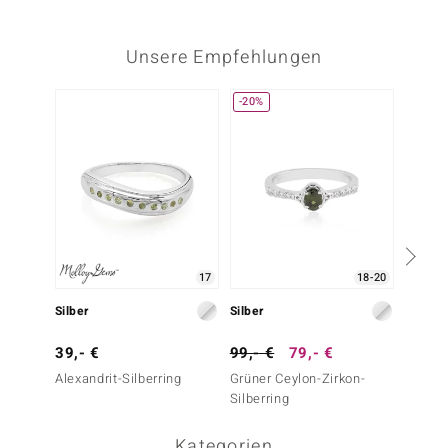
Unsere Empfehlungen
-20%
-13%
17
18-20
Silber
Silber
Silber
39,- €
99,- €
79,- €
79,- 
Alexandrit-Silberring
Grüner Ceylon-Zirkon-
Schoko
Silberring
Silberr
Kategorien