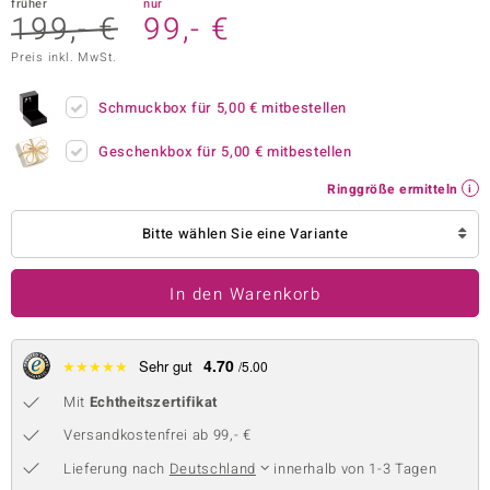
früher
nur
199,- €
99,- €
 JUWELO
Preis inkl. MwSt.
remonti
Schmuckbox für
5,00 €
mitbestellen
uca
Geschenkbox für
5,00 €
mitbestellen
no Collection
Ringgröße ermitteln
ENTS BY DE MELO
Bitte wählen Sie eine Variante
va
In den Warenkorb
otenier
 1894 Collection
4.70
★
★
★
★
★
Sehr gut
/5.00
Mit
Echtheitszertifikat
ana
Versandkostenfrei ab 99,- €
Lieferung nach
Deutschland
innerhalb von 1-3 Tagen