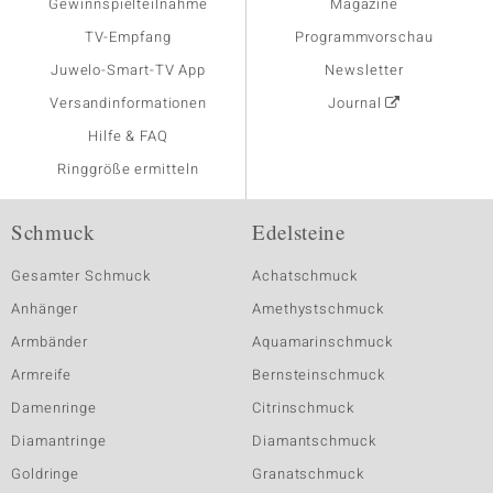
Gewinnspielteilnahme
Magazine
TV-Empfang
Programmvorschau
Juwelo-Smart-TV App
Newsletter
Versandinformationen
Journal
Hilfe & FAQ
Ringgröße ermitteln
Schmuck
Edelsteine
Gesamter Schmuck
Achatschmuck
Anhänger
Amethystschmuck
Armbänder
Aquamarinschmuck
Armreife
Bernsteinschmuck
Damenringe
Citrinschmuck
Diamantringe
Diamantschmuck
Goldringe
Granatschmuck