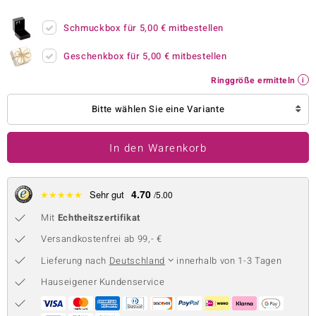
 JUWELO
Schmuckbox für
5,00 €
mitbestellen
remonti
Geschenkbox für
5,00 €
mitbestellen
uca
Ringgröße ermitteln
no Collection
Bitte wählen Sie eine Variante
ENTS BY DE MELO
In den Warenkorb
va
otenier
4.70
★
★
★
★
★
Sehr gut
/5.00
Mit
Echtheitszertifikat
 1894 Collection
Versandkostenfrei ab 99,- €
Lieferung nach
Deutschland
innerhalb von 1-3 Tagen
ana
Hauseigener Kundenservice