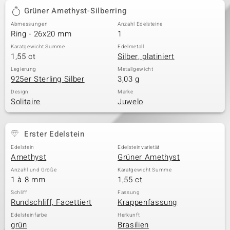
Grüner Amethyst-Silberring
Abmessungen
Anzahl Edelsteine
Ring - 26x20 mm
1
Karatgewicht Summe
Edelmetall
1,55 ct
Silber, platiniert
Legierung
Metallgewicht
925er Sterling Silber
3,03 g
Design
Marke
Solitaire
Juwelo
Erster Edelstein
Edelstein
Edelsteinvarietät
Amethyst
Grüner Amethyst
Anzahl und Größe
Karatgewicht Summe
1 à 8 mm
1,55 ct
Schliff
Fassung
Rundschliff, Facettiert
Krappenfassung
Edelsteinfarbe
Herkunft
grün
Brasilien