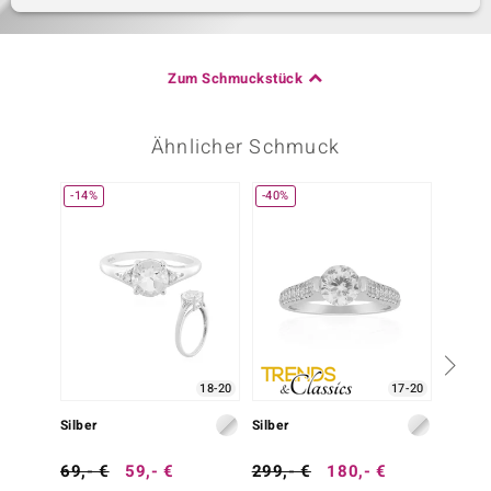
Zum Schmuckstück
Ähnlicher Schmuck
-14%
-40%
-28%
18-20
17-20
Silber
Silber
Silber
69,- €
59,- €
299,- €
180,- €
249,-