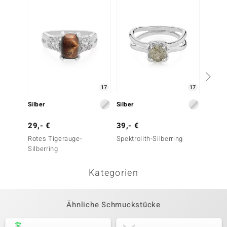
17
17
Silber
Silber
Silber
29,- €
39,- €
39,- 
Rotes Tigerauge-
Spektrolith-Silberring
Orthokl
Silberring
Kategorien
Ähnliche Schmuckstücke