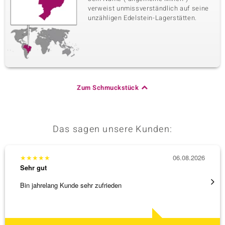
verweist unmissverständlich auf seine
unzähligen Edelstein-Lagerstätten.
Zum Schmuckstück
Das sagen unsere Kunden:
★
★
★
★
★
06.08.2026
★
★
★
Sehr gut
Sehr g
Bin jahrelang Kunde sehr zufrieden
Top Qu