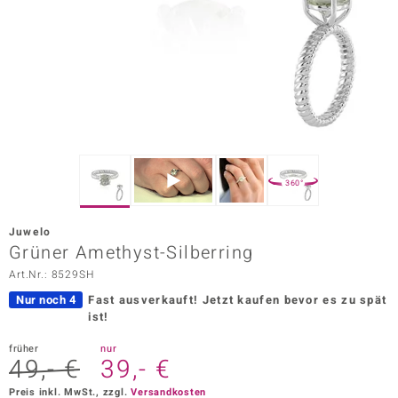
ors Edition
ana
Prince Designs
o
360°
Chic
Juwelo
insell
Grüner Amethyst-Silberring
Art.Nr.: 8529SH
n Vogue
Nur noch 4
Fast ausverkauft!
Jetzt kaufen bevor es zu spät
 Show
ist!
o Paraíso
früher
nur
49,- €
39,- €
Classics
Preis inkl. MwSt., zzgl.
Versandkosten