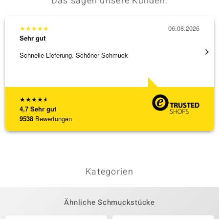
Das sagen unsere Kunden:
★
★
★
★
★
06.08.2026
★
★
★
Sehr gut
Sehr g
Schnelle Lieferung. Schöner Schmuck
Besond
Bearbe
[ weite
★
★
★
★
★
4,7
Sehr gut
9538
Bewertungen
Kategorien
Ähnliche Schmuckstücke