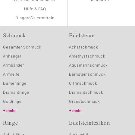
Hilfe & FAQ
Ringgröße ermitteln
Schmuck
Edelsteine
Gesamter Schmuck
Achatschmuck
Anhänger
Amethystschmuck
Armbänder
Aquamarinschmuck
Armreife
Bernsteinschmuck
Damenringe
Citrinschmuck
Diamantringe
Diamantschmuck
Goldringe
Granatschmuck
mehr
mehr
Ringe
Edelsteinlexikon
Achat Ring
Alexandrit