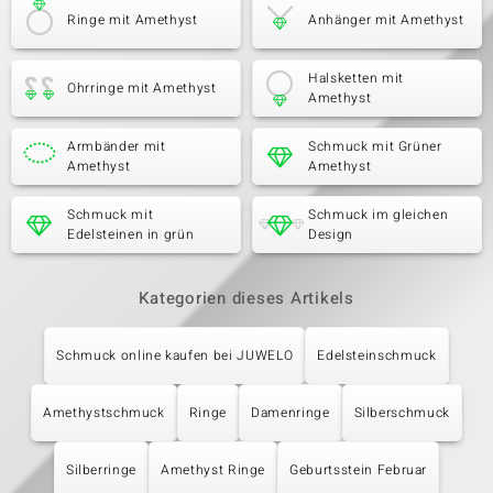
Ringe mit Amethyst
Anhänger mit Amethyst
Halsketten mit
Ohrringe mit Amethyst
Amethyst
Armbänder mit
Schmuck mit Grüner
Amethyst
Amethyst
Schmuck mit
Schmuck im gleichen
Edelsteinen in grün
Design
Kategorien dieses Artikels
Schmuck online kaufen bei JUWELO
Edelsteinschmuck
Amethystschmuck
Ringe
Damenringe
Silberschmuck
Silberringe
Amethyst Ringe
Geburtsstein Februar