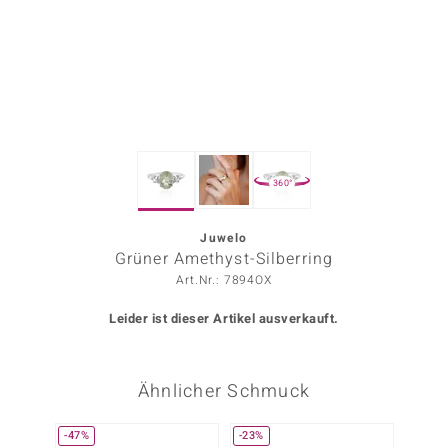
ors Edition
ana
Prince Designs
360°
o
Chic
Juwelo
Grüner Amethyst-Silberring
insell
Art.Nr.: 7894OX
n Vogue
Leider ist dieser Artikel ausverkauft.
 Show
Ähnlicher Schmuck
o Paraíso
Classics
-47%
-23%
-34%