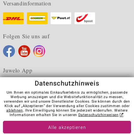
Versandinformation
Folgen Sie uns auf
Juwelo App
Datenschutzhinweis
Um Ihnen ein optimales Einkaufserlebnis zu ermöglichen, passende
Werbung anzuzeigen und die Websitefunktionalität zu messen,
verwenden wir und unsere Dienstleister Cookies. Sie können durch den
Karriere
AGB
Datenschutz
Cookies
Impressum
Klick auf „Akzeptieren“ der Verwendung aller Cookies zustimmen oder
Kontakt
Vertrag widerrufen
ablehnen
. Ihre Einwilligung können Sie jederzeit widerrufen. Weitere
Informationen erhalten Sie in unseren
Datenschutzhinweisen
.
Visit our stores in other countries:
Alle akzeptieren