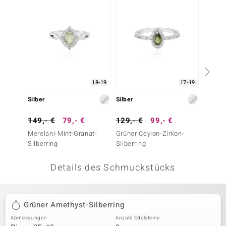
 JUWELO
remonti
uca
no Collection
18-19
17-19
ENTS BY DE MELO
Silber
Silber
Silber
va
149,- €
79,- €
129,- €
99,- €
59,- 
Merelani-Mint-Granat-
Grüner Ceylon-Zirkon-
Orthokl
otenier
Silberring
Silberring
 1894 Collection
Details des Schmuckstücks
ana
Grüner Amethyst-Silberring
Abmessungen
Anzahl Edelsteine