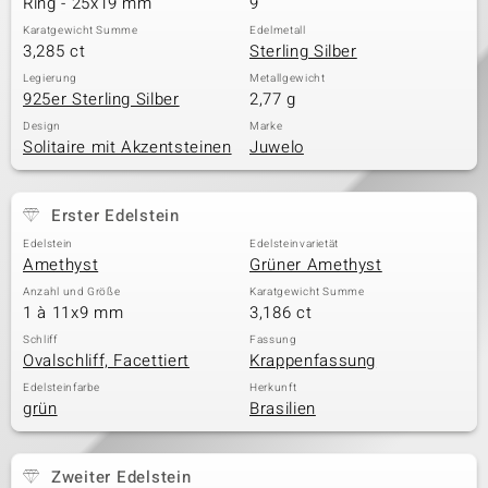
Ring - 25x19 mm
9
Karatgewicht Summe
Edelmetall
3,285 ct
Sterling Silber
& Classics
Legierung
Metallgewicht
925er Sterling Silber
2,77 g
Minerale
Design
Marke
Solitaire mit Akzentsteinen
Juwelo
Erster Edelstein
Edelstein
Edelsteinvarietät
Amethyst
Grüner Amethyst
Anzahl und Größe
Karatgewicht Summe
1 à 11x9 mm
3,186 ct
Schliff
Fassung
Ovalschliff, Facettiert
Krappenfassung
Edelsteinfarbe
Herkunft
grün
Brasilien
Zweiter Edelstein