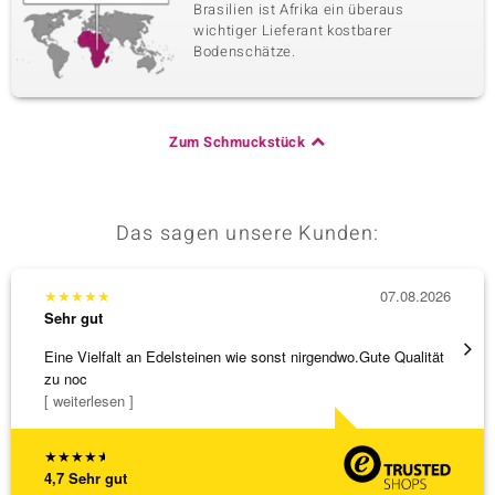
Brasilien ist Afrika ein überaus
wichtiger Lieferant kostbarer
Bodenschätze.
Zum Schmuckstück
Das sagen unsere Kunden:
★
★
★
★
★
07.08.2026
★
★
★
Sehr gut
Sehr g
Eine Vielfalt an Edelsteinen wie sonst nirgendwo.Gute Qualität
Wunder
zu noc
Steg is
[ weiterlesen ]
[ weite
★
★
★
★
★
4,7
Sehr gut