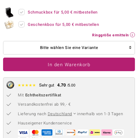
 JUWELO
Schmuckbox für
5,00 €
mitbestellen
remonti
Geschenkbox für
5,00 €
mitbestellen
uca
Ringgröße ermitteln
no Collection
Bitte wählen Sie eine Variante
ENTS BY DE MELO
In den Warenkorb
va
otenier
4.70
★
★
★
★
★
Sehr gut
/5.00
Mit
Echtheitszertifikat
 1894 Collection
Versandkostenfrei ab 99,- €
Lieferung nach
Deutschland
innerhalb von 1-3 Tagen
ana
Hauseigener Kundenservice