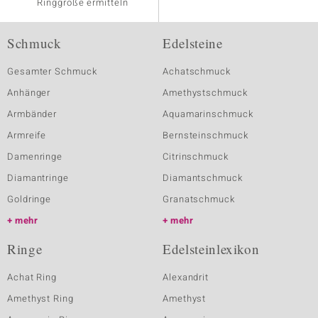
Ringgröße ermitteln
Schmuck
Edelsteine
Gesamter Schmuck
Achatschmuck
Anhänger
Amethystschmuck
Armbänder
Aquamarinschmuck
Armreife
Bernsteinschmuck
Damenringe
Citrinschmuck
Diamantringe
Diamantschmuck
Goldringe
Granatschmuck
mehr
mehr
Ringe
Edelsteinlexikon
Achat Ring
Alexandrit
Amethyst Ring
Amethyst