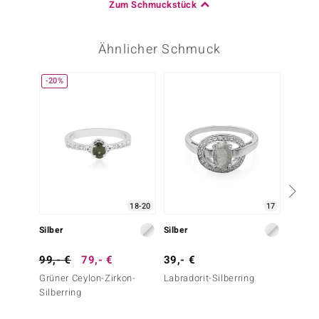
Zum Schmuckstück
Ähnlicher Schmuck
-20%
-13%
18-20
17
Silber
Silber
Silber
99,- €
79,- €
39,- €
149,-
Grüner Ceylon-Zirkon-
Labradorit-Silberring
Fancy-
Silberring