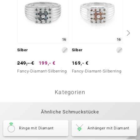
16
16
Silber
Silber
Silber
249,- €
199,- €
169,- €
199,-
Fancy-Diamant-Silberring
Fancy-Diamant-Silberring
Königsb
Silberr
Kategorien
Ähnliche Schmuckstücke
Ringe mit Diamant
Anhänger mit Diamant