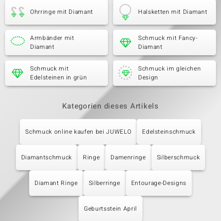
Ohrringe mit Diamant
Halsketten mit Diamant
Armbänder mit
Schmuck mit Fancy-
Diamant
Diamant
Schmuck mit
Schmuck im gleichen
Edelsteinen in grün
Design
Kategorien dieses Artikels
Schmuck online kaufen bei JUWELO
Edelsteinschmuck
Diamantschmuck
Ringe
Damenringe
Silberschmuck
Diamant Ringe
Silberringe
Entourage-Designs
Geburtsstein April