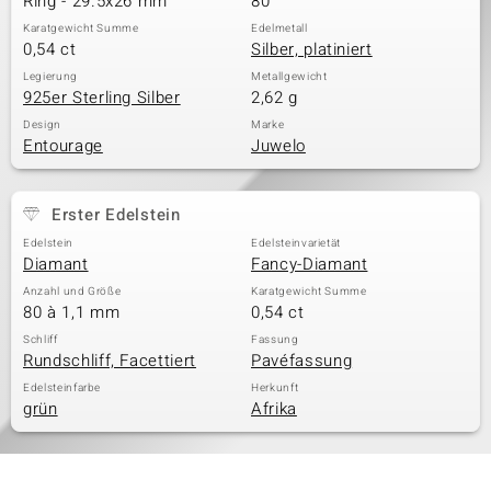
Ring - 29.5x26 mm
80
Karatgewicht Summe
Edelmetall
0,54 ct
Silber, platiniert
Legierung
Metallgewicht
925er Sterling Silber
2,62 g
Design
Marke
Entourage
Juwelo
Erster Edelstein
Edelstein
Edelsteinvarietät
Diamant
Fancy-Diamant
Anzahl und Größe
Karatgewicht Summe
80 à 1,1 mm
0,54 ct
Schliff
Fassung
Rundschliff, Facettiert
Pavéfassung
Edelsteinfarbe
Herkunft
grün
Afrika