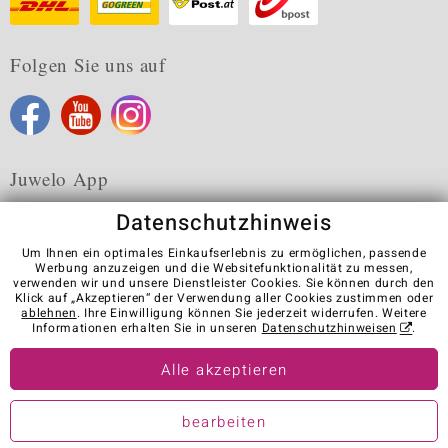
Folgen Sie uns auf
Juwelo App
Datenschutzhinweis
Um Ihnen ein optimales Einkaufserlebnis zu ermöglichen, passende
Werbung anzuzeigen und die Websitefunktionalität zu messen,
verwenden wir und unsere Dienstleister Cookies. Sie können durch den
Karriere
AGB
Datenschutz
Cookies
Impressum
Klick auf „Akzeptieren“ der Verwendung aller Cookies zustimmen oder
Kontakt
Vertrag widerrufen
ablehnen
. Ihre Einwilligung können Sie jederzeit widerrufen. Weitere
Informationen erhalten Sie in unseren
Datenschutzhinweisen
.
Visit our stores in other countries:
Alle akzeptieren
© Juwelo Deutschland GmbH (ein Tochterunternehmen der elumeo
bearbeiten
SE)