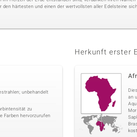
 den härtesten und einen der wertvollsten aller Edelsteine sic
Herkunft erster 
Af
Die
estrahlen; unbehandelt
an 
Aqu
rbintensität zu
Morg
ge Farben hervorzurufen
Sap
Bras
kos