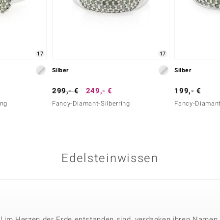
17
17
Silber
Silber
299,- €
249,- €
199,- €
ing
Fancy-Diamant-Silberring
Fancy-Diamant-
Edelsteinwissen
l im Herzen der Erde entstanden sind, verdanken ihren Namen 