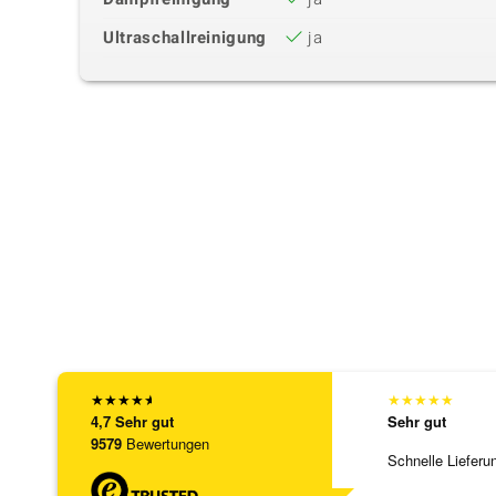
Ultraschallreinigung
ja
★
★
★
★
★
★
★
★
★
★
4,7
Sehr gut
Sehr gut
9579
Bewertungen
Schnelle Lieferu