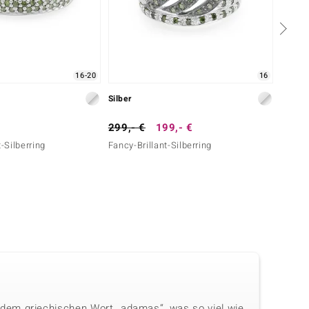
16-20
16
Silber
Silber
299,- €
199,- €
149,-
Silberring
Fancy-Brillant-Silberring
Fancy-
dem griechischen Wort „adamas“, was so viel wie