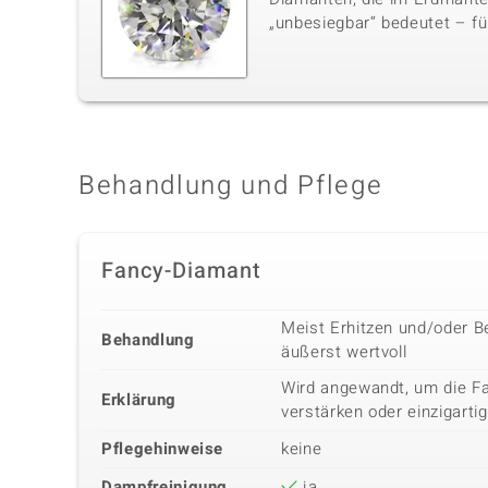
„unbesiegbar“ bedeutet – für
Behandlung und Pflege
Fancy-Diamant
Meist Erhitzen und/oder B
Behandlung
äußerst wertvoll
Wird angewandt, um die Fa
Erklärung
verstärken oder einzigarti
Pflegehinweise
keine
Dampfreinigung
ja