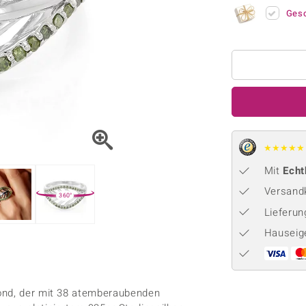
Onyx
Peridot
ns
♦ Silberhalsketten
TPC
Ges
Rhodolith
Spektro
k
♦ Silberohrringe
Trends & Classics
Türkis
Turmal
♦ Silberanhänger
Vitale Minerale
n
Platinschmuck
Blau
Grün
★
★
★
★
★
Mit
Echt
Versandk
360°
Lieferu
Hauseig
t
mond, der mit 38 atemberaubenden