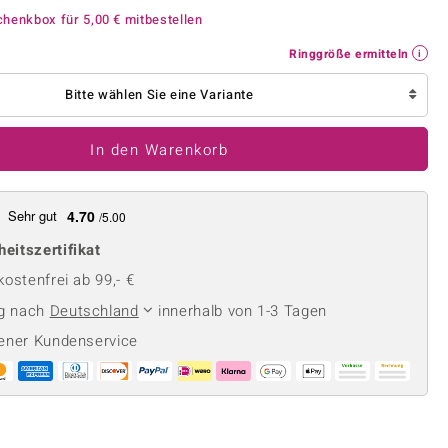
Perle
Ringgröße ermitteln
chenkbox für
5,00 €
mitbestellen
lith
Spinell
Ringgröße ermitteln
in
Zirkon
Bitte wählen Sie eine Variante
Gelb
In den Warenkorb
Sehr gut
4.70
/5.00
heitszertifikat
ostenfrei ab 99,- €
ng nach
Deutschland
innerhalb von 1-3 Tagen
ener Kundenservice