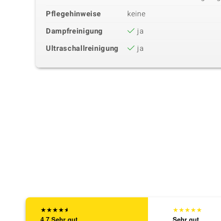
Pflegehinweise
keine
Dampfreinigung
ja
Ultraschallreinigung
ja
★
★
★
★
★
★
★
★
★
★
4,7
Sehr gut
Sehr gut