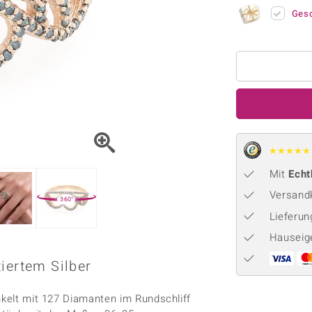
Onyx
Peridot
ns
♦ Silberhalsketten
TPC
Ges
Rhodolith
Spektro
k
♦ Silberohrringe
Trends & Classics
Türkis
Turmal
♦ Silberanhänger
Vitale Minerale
n
Platinschmuck
Blau
Grün
★
★
★
★
★
Mit
Echt
Versandk
360°
Lieferu
Hauseig
iertem Silber
nkelt mit 127 Diamanten im Rundschliff