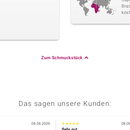
Bras
kos
Zum Schmuckstück
Das sagen unsere Kunden:
08.08.2026
★
★
★
★
★
08.0
Sehr gut