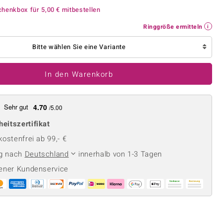
Perle
Ringgröße ermitteln
chenkbox für
5,00 €
mitbestellen
lith
Spinell
Ringgröße ermitteln
in
Zirkon
Bitte wählen Sie eine Variante
Gelb
In den Warenkorb
Sehr gut
4.70
/5.00
heitszertifikat
ostenfrei ab 99,- €
ng nach
Deutschland
innerhalb von 1-3 Tagen
ener Kundenservice