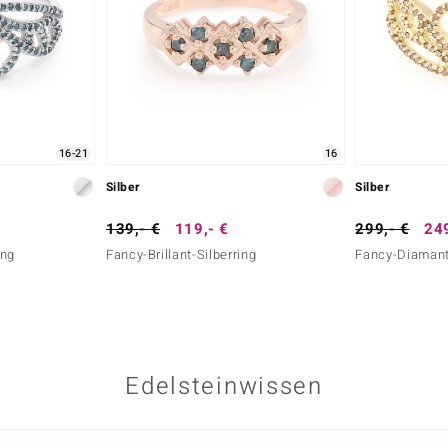
16-21
16
Silber
Silber
139,- €
119,- €
299,- €
249
ing
Fancy-Brillant-Silberring
Fancy-Diamant-
Edelsteinwissen