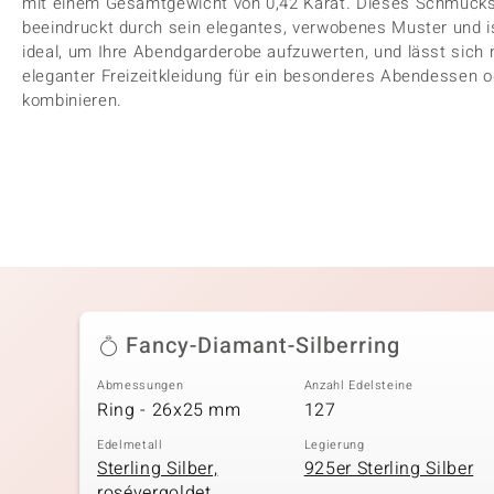
mit einem Gesamtgewicht von 0,42 Karat. Dieses Schmuc
beeindruckt durch sein elegantes, verwobenes Muster und ist
ideal, um Ihre Abendgarderobe aufzuwerten, und lässt sich 
eleganter Freizeitkleidung für ein besonderes Abendessen od
kombinieren.
Fancy-Diamant-Silberring
Abmessungen
Anzahl Edelsteine
Ring - 26x25 mm
127
Edelmetall
Legierung
Sterling Silber,
925er Sterling Silber
rosévergoldet