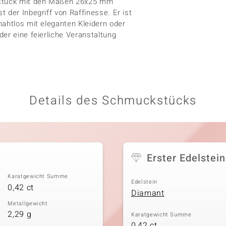
kstück mit den Maßen 26x25 mm
 der Inbegriff von Raffinesse. Er ist
nahtlos mit eleganten Kleidern oder
er eine feierliche Veranstaltung
Details des Schmuckstücks
Erster Edelstein
Karatgewicht Summe
Edelstein
0,42 ct
Diamant
Metallgewicht
2,29 g
Karatgewicht Summe
0,42 ct