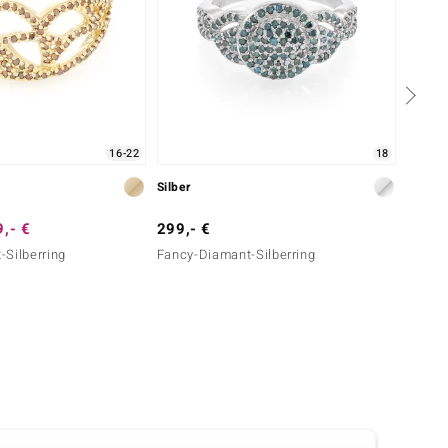
16-22
18
Silber
Silber
,- €
299,- €
129,-
Silberring
Fancy-Diamant-Silberring
Fancy-