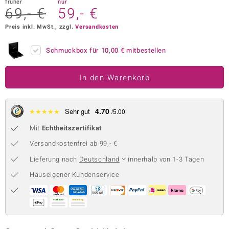
früher
nur
69,- €
59,- €
 JUWELO
Preis inkl. MwSt., zzgl.
Versandkosten
remonti
Schmuckbox für
10,00 €
mitbestellen
uca
no Collection
In den Warenkorb
ENTS BY DE MELO
4.70
★
★
★
★
★
Sehr gut
/5.00
va
Mit
Echtheitszertifikat
otenier
Versandkostenfrei ab 99,- €
Lieferung nach
Deutschland
innerhalb von 1-3 Tagen
 1894 Collection
Hauseigener Kundenservice
ana