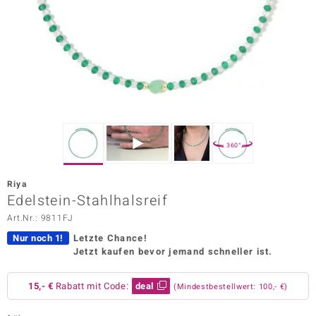
ors Edition
ana
Prince Designs
o
360°
Chic
Riya
insell
Edelstein-Stahlhalsreif
Art.Nr.: 9811FJ
n Vogue
Nur noch 1!
Letzte Chance!
 Show
Jetzt kaufen bevor jemand schneller ist.
o Paraíso
15,- €
Rabatt mit Code:
deal
(Mindestbestellwert: 100,- €)
Classics