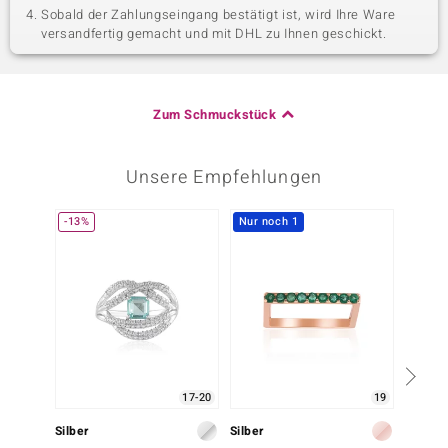
Sobald der Zahlungseingang bestätigt ist, wird Ihre Ware
versandfertig gemacht und mit DHL zu Ihnen geschickt.
Zum Schmuckstück
Unsere Empfehlungen
-13%
Nur noch 1
Nur n
17-20
19
Silber
Silber
Silber