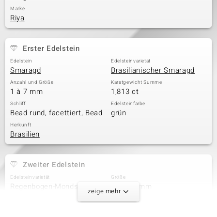
Marke
Riya
Erster Edelstein
Edelstein
Edelsteinvarietät
Smaragd
Brasilianischer Smaragd
Anzahl und Größe
Karatgewicht Summe
1 à 7 mm
1,813 ct
Schliff
Edelsteinfarbe
Bead rund, facettiert, Bead
grün
Herkunft
Brasilien
Zweiter Edelstein
Edelsteinvarietät
Größe
Regenbogen-Mondstein
versch. mm
zeige mehr
Karatgewicht Summe
Schliff
12,637 ct
Bead rund, facettiert