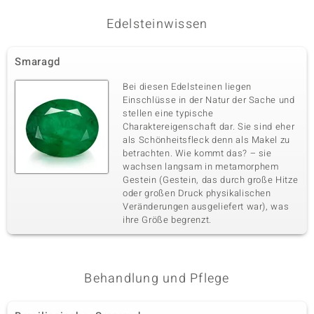
Fünfter Edelstein
Edelsteinwissen
Edelsteinvarietät
Größe
Goldener Hämatit
3 mm
Karatgewicht Summe
Schliff
Smaragd
0,605 ct
Bead rund
Herkunft
Bei diesen Edelsteinen liegen
USA
Einschlüsse in der Natur der Sache und
stellen eine typische
Charaktereigenschaft dar. Sie sind eher
als Schönheitsfleck denn als Makel zu
betrachten. Wie kommt das? – sie
wachsen langsam in metamorphem
Gestein (Gestein, das durch große Hitze
oder großen Druck physikalischen
Veränderungen ausgeliefert war), was
ihre Größe begrenzt.
Behandlung und Pflege