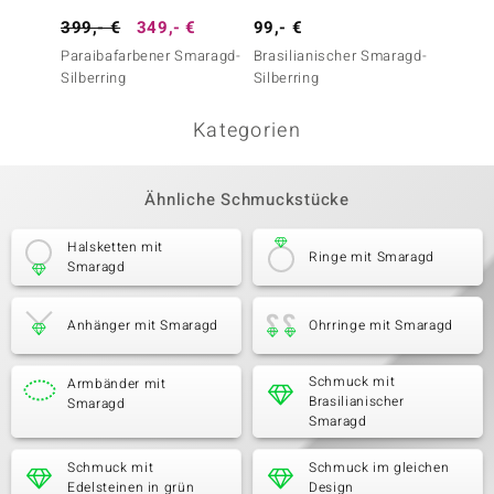
399,- €
349,- €
99,- €
79,- 
Paraibafarbener Smaragd-
Brasilianischer Smaragd-
Russis
Silberring
Silberring
Silberr
Kategorien
Ähnliche Schmuckstücke
Halsketten mit
Ringe mit Smaragd
Smaragd
Anhänger mit Smaragd
Ohrringe mit Smaragd
Schmuck mit
Armbänder mit
Brasilianischer
Smaragd
Smaragd
Schmuck mit
Schmuck im gleichen
Edelsteinen in grün
Design