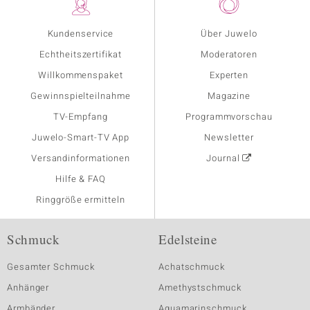
Kundenservice
Über Juwelo
Echtheitszertifikat
Moderatoren
Willkommenspaket
Experten
Gewinnspielteilnahme
Magazine
TV-Empfang
Programmvorschau
Juwelo-Smart-TV App
Newsletter
Versandinformationen
Journal
Hilfe & FAQ
Ringgröße ermitteln
Schmuck
Edelsteine
Gesamter Schmuck
Achatschmuck
Anhänger
Amethystschmuck
Armbänder
Aquamarinschmuck