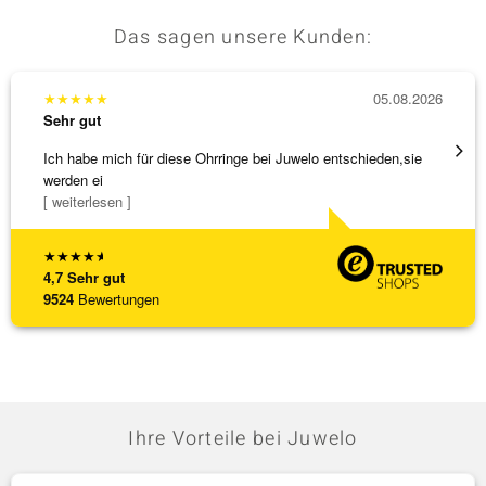
Das sagen unsere Kunden:
★
★
★
★
★
05.08.2026
★
★
★
Sehr gut
Sehr g
Ich habe mich für diese Ohrringe bei Juwelo entschieden,sie
Schnel
werden ei
[ weiterlesen ]
★
★
★
★
★
4,7
Sehr gut
9524
Bewertungen
Ihre Vorteile bei Juwelo