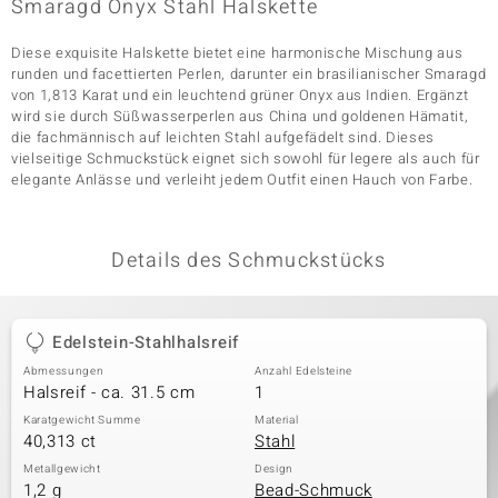
Smaragd Onyx Stahl Halskette
Diese exquisite Halskette bietet eine harmonische Mischung aus
runden und facettierten Perlen, darunter ein brasilianischer Smaragd
& Classics
von 1,813 Karat und ein leuchtend grüner Onyx aus Indien. Ergänzt
wird sie durch Süßwasserperlen aus China und goldenen Hämatit,
Minerale
die fachmännisch auf leichten Stahl aufgefädelt sind. Dieses
vielseitige Schmuckstück eignet sich sowohl für legere als auch für
elegante Anlässe und verleiht jedem Outfit einen Hauch von Farbe.
Details des Schmuckstücks
Edelstein-Stahlhalsreif
Abmessungen
Anzahl Edelsteine
Halsreif - ca. 31.5 cm
1
Karatgewicht Summe
Material
40,313 ct
Stahl
Metallgewicht
Design
1,2 g
Bead-Schmuck