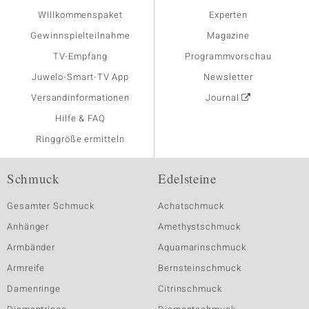
Willkommenspaket
Experten
Gewinnspielteilnahme
Magazine
TV-Empfang
Programmvorschau
Juwelo-Smart-TV App
Newsletter
Versandinformationen
Journal
Hilfe & FAQ
Ringgröße ermitteln
Schmuck
Edelsteine
Gesamter Schmuck
Achatschmuck
Anhänger
Amethystschmuck
Armbänder
Aquamarinschmuck
Armreife
Bernsteinschmuck
Damenringe
Citrinschmuck