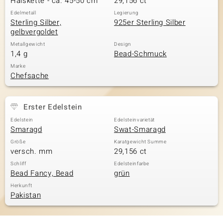
Halskette - ca. 45-50 cm
29,156 ct
Edelmetall
Legierung
Sterling Silber,
925er Sterling Silber
gelbvergoldet
Metallgewicht
Design
1,4 g
Bead-Schmuck
Marke
Chefsache
Erster Edelstein
Edelstein
Edelsteinvarietät
Smaragd
Swat-Smaragd
Größe
Karatgewicht Summe
versch. mm
29,156 ct
Schliff
Edelsteinfarbe
Bead Fancy, Bead
grün
Herkunft
Pakistan