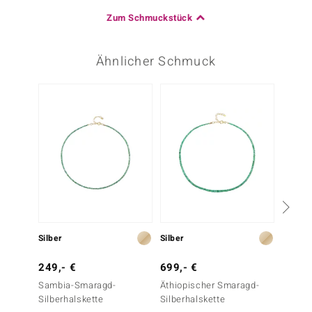
Zum Schmuckstück
Ähnlicher Schmuck
Silber
Silber
Silber
249,- €
699,- €
299,-
Sambia-Smaragd-
Äthiopischer Smaragd-
Sambi
Silberhalskette
Silberhalskette
Silber