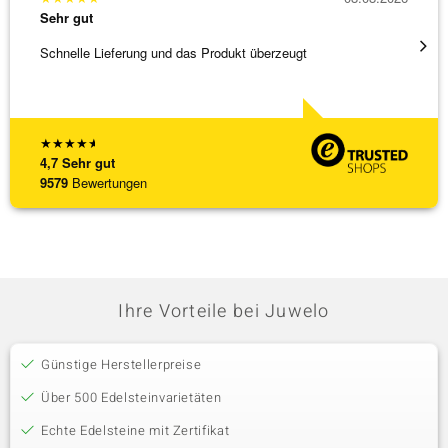
Sehr gut
Sehr g
Schnelle Lieferung und das Produkt überzeugt
Immer 
★
★
★
★
★
4,7
Sehr gut
9579
Bewertungen
Ihre Vorteile bei Juwelo
Günstige Herstellerpreise
Über 500 Edelsteinvarietäten
Echte Edelsteine mit Zertifikat