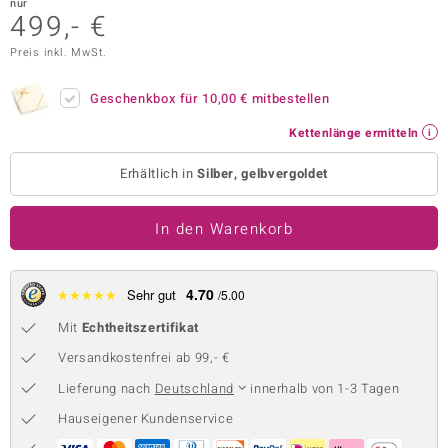
nur
499,- €
 JUWELO
Preis inkl. MwSt.
remonti
Geschenkbox für
10,00 €
mitbestellen
uca
Kettenlänge ermitteln
no Collection
Erhältlich in
Silber, gelbvergoldet
ENTS BY DE MELO
In den Warenkorb
va
otenier
4.70
★
★
★
★
★
Sehr gut
/5.00
 1894 Collection
Mit
Echtheitszertifikat
Versandkostenfrei ab 99,- €
Lieferung nach
Deutschland
innerhalb von 1-3 Tagen
ana
Hauseigener Kundenservice