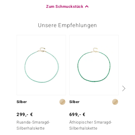
Zum Schmuckstück
Unsere Empfehlungen
-14%
Silber
Silber
Silber
299,- €
699,- €
699,-
Ruanda-Smaragd-
Äthiopischer Smaragd-
Sambi
Silberhalskette
Silberhalskette
Silber