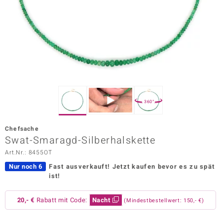
ors Edition
ana
Prince Designs
o
360°
Chic
Chefsache
insell
Swat-Smaragd-Silberhalskette
Art.Nr.: 8455OT
n Vogue
Nur noch 6
Fast ausverkauft!
Jetzt kaufen bevor es zu spät
 Show
ist!
o Paraíso
20,- €
Rabatt mit Code:
Nacht
(Mindestbestellwert: 150,- €)
Classics