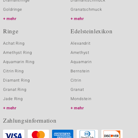
Diamantringe
Diamantschmuck
Goldringe
Granatschmuck
mehr
mehr
Ringe
Edelsteinlexikon
Achat Ring
Alexandrit
Amethyst Ring
Amethyst
Aquamarin Ring
Aquamarin
Citrin Ring
Bernstein
Diamant Ring
Citrin
Granat Ring
Granat
Jade Ring
Mondstein
mehr
mehr
Zahlungsinformation