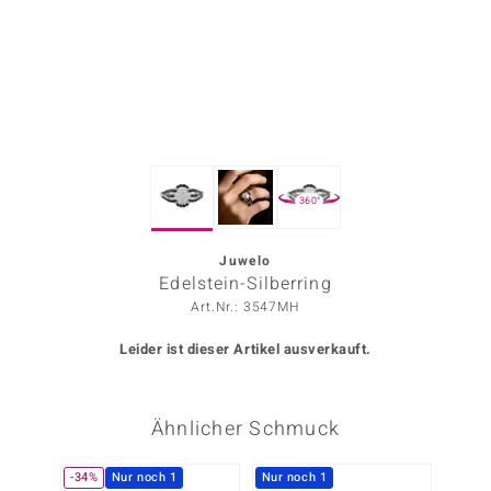
ors Edition
ana
Prince Designs
360°
o
Chic
Juwelo
Edelstein-Silberring
insell
Art.Nr.: 3547MH
n Vogue
Leider ist dieser Artikel ausverkauft.
 Show
Ähnlicher Schmuck
o Paraíso
Classics
-34%
Nur noch 1
Nur noch 1