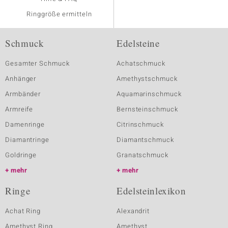
Ringgröße ermitteln
Schmuck
Edelsteine
Gesamter Schmuck
Achatschmuck
Anhänger
Amethystschmuck
Armbänder
Aquamarinschmuck
Armreife
Bernsteinschmuck
Damenringe
Citrinschmuck
Diamantringe
Diamantschmuck
Goldringe
Granatschmuck
mehr
mehr
Ringe
Edelsteinlexikon
Achat Ring
Alexandrit
Amethyst Ring
Amethyst