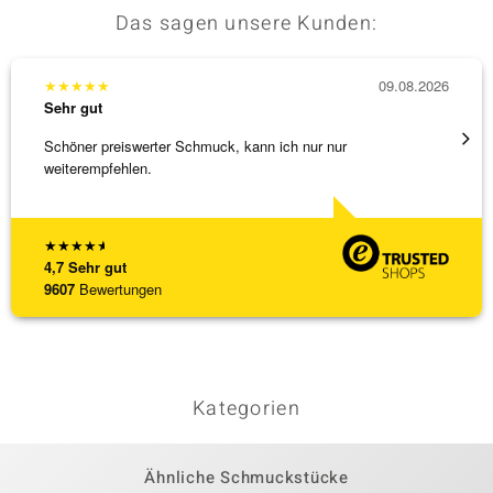
Das sagen unsere Kunden:
★
★
★
★
★
09.08.2026
★
★
★
Sehr gut
Sehr g
Schöner preiswerter Schmuck, kann ich nur nur
Sehr 
weiterempfehlen.
★
★
★
★
★
4,7
Sehr gut
9607
Bewertungen
Kategorien
Ähnliche Schmuckstücke