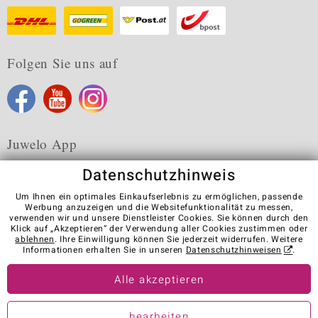
Folgen Sie uns auf
Juwelo App
Datenschutzhinweis
Um Ihnen ein optimales Einkaufserlebnis zu ermöglichen, passende
Werbung anzuzeigen und die Websitefunktionalität zu messen,
verwenden wir und unsere Dienstleister Cookies. Sie können durch den
Karriere
AGB
Datenschutz
Cookies
Impressum
Klick auf „Akzeptieren“ der Verwendung aller Cookies zustimmen oder
Kontakt
Vertrag widerrufen
ablehnen
. Ihre Einwilligung können Sie jederzeit widerrufen. Weitere
Informationen erhalten Sie in unseren
Datenschutzhinweisen
.
Visit our stores in other countries:
Alle akzeptieren
© Juwelo Deutschland GmbH (ein Tochterunternehmen der elumeo
bearbeiten