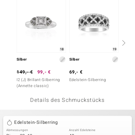
 JUWELO
remonti
uca
no Collection
18
19
ENTS BY DE MELO
Silber
Silber
Silber
va
149,- €
99,- €
69,- €
129,-
I2 (J) Brillant-Silberring
Edelstein-Silberring
Nicht e
otenier
(Annette classic)
Ceylon
 1894 Collection
Details des Schmuckstücks
ana
Edelstein-Silberring
Abmessungen
Anzahl Edelsteine