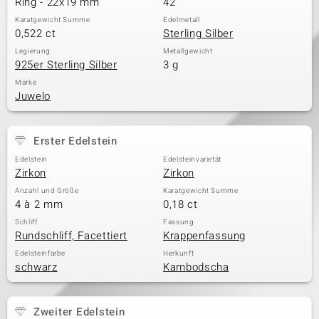
Ring - 22x19 mm
42
Karatgewicht Summe
Edelmetall
0,522 ct
Sterling Silber
& Classics
Legierung
Metallgewicht
925er Sterling Silber
3 g
Minerale
Marke
Juwelo
Erster Edelstein
Edelstein
Edelsteinvarietät
Zirkon
Zirkon
Anzahl und Größe
Karatgewicht Summe
4 à 2 mm
0,18 ct
Schliff
Fassung
Rundschliff, Facettiert
Krappenfassung
Edelsteinfarbe
Herkunft
schwarz
Kambodscha
Zweiter Edelstein