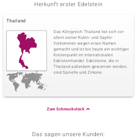
Karatgewicht Summe
Schliff
Herkunft erster Edelstein
0,196 ct
Runder Brillantschliff
Fassung
Herkunft
Pavéfassung
Thailand
Madagaskar
Das Königreich Thailand hat sich vor
allem seiner Rubin- und Saphir-
Fünfter Edelstein
Vorkommen wegen einen Namen
Edelsteinvarietät
Anzahl und Größe
gemacht und ist bis heute ein wichtiger
Weißer Saphir
28 à 1 mm
Knotenpunkt im internationalen
Edelsteinhandel. Edelsteine, die in
Karatgewicht Summe
Schliff
Thailand außerdem gewonnen werden,
0,162 ct
Runder Brillantschliff
sind Spinelle und Zirkone.
Fassung
Herkunft
Pavéfassung
Madagaskar
Zum Schmuckstück
Das sagen unsere Kunden: