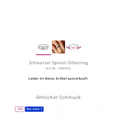
ors Edition
ana
Prince Designs
360°
o
Chic
Schwarzer Spinell-Silberring
Art.Nr.: 4099VG
insell
Leider ist dieser Artikel ausverkauft.
n Vogue
 Show
Ähnlicher Schmuck
o Paraíso
-25%
Nur noch 1
-8%
Classics