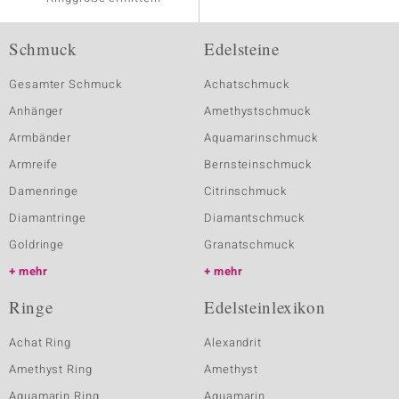
Schmuck
Edelsteine
Gesamter Schmuck
Achatschmuck
Anhänger
Amethystschmuck
Armbänder
Aquamarinschmuck
Armreife
Bernsteinschmuck
Damenringe
Citrinschmuck
Diamantringe
Diamantschmuck
Goldringe
Granatschmuck
mehr
mehr
Ringe
Edelsteinlexikon
Achat Ring
Alexandrit
Amethyst Ring
Amethyst
Aquamarin Ring
Aquamarin