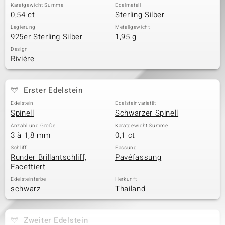
Karatgewicht Summe
Edelmetall
0,54 ct
Sterling Silber
Legierung
Metallgewicht
& Classics
925er Sterling Silber
1,95 g
Design
Minerale
Rivière
Erster Edelstein
Edelstein
Edelsteinvarietät
Spinell
Schwarzer Spinell
Anzahl und Größe
Karatgewicht Summe
3 à 1,8 mm
0,1 ct
Schliff
Fassung
Runder Brillantschliff,
Pavéfassung
Facettiert
Edelsteinfarbe
Herkunft
schwarz
Thailand
Zweiter Edelstein