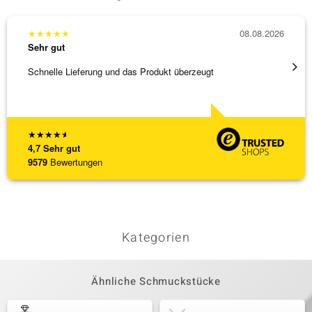
★
★
★
★
★
08.08.2026
★
★
★
Sehr gut
Sehr g
Schnelle Lieferung und das Produkt überzeugt
Immer 
★
★
★
★
★
4,7
Sehr gut
9579
Bewertungen
Kategorien
Ähnliche Schmuckstücke