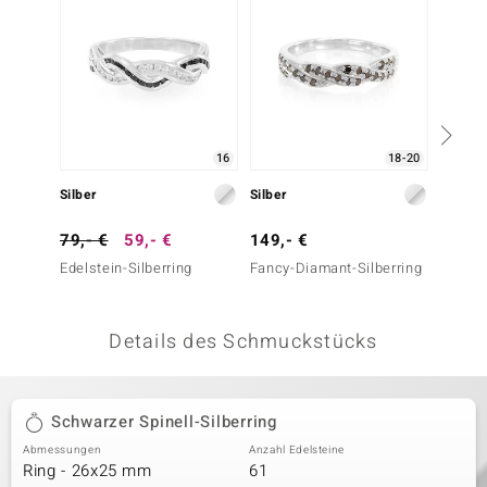
 JUWELO
remonti
uca
16
18-20
no Collection
Silber
Silber
Silber
ENTS BY DE MELO
79,- €
59,- €
149,- €
129,-
va
Edelstein-Silberring
Fancy-Diamant-Silberring
Fancy-
otenier
Details des Schmuckstücks
 1894 Collection
Schwarzer Spinell-Silberring
ana
Abmessungen
Anzahl Edelsteine
Ring - 26x25 mm
61