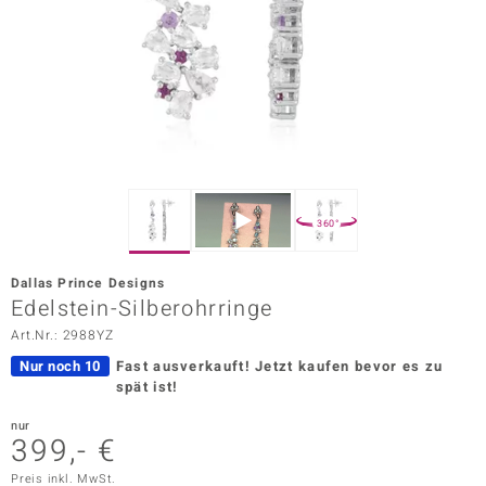
ors Edition
ana
Prince Designs
o
360°
Chic
Dallas Prince Designs
insell
Edelstein-Silberohrringe
Art.Nr.: 2988YZ
n Vogue
Nur noch 10
Fast ausverkauft!
Jetzt kaufen bevor es zu
 Show
spät ist!
o Paraíso
nur
399,- €
Classics
Preis inkl. MwSt.