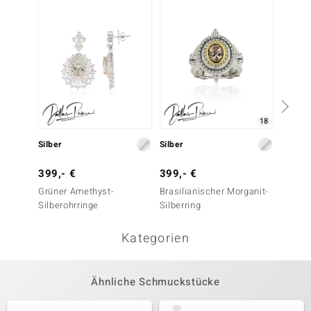
18
Silber
Silber
Silber
399,- €
399,- €
399,-
Grüner Amethyst-
Brasilianischer Morganit-
Brasil
Silberohrringe
Silberring
Silbero
Kategorien
Ähnliche Schmuckstücke