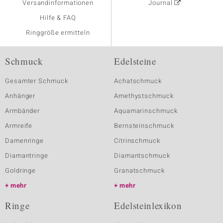
Versandinformationen
Journal
Hilfe & FAQ
Ringgröße ermitteln
Schmuck
Edelsteine
Gesamter Schmuck
Achatschmuck
Anhänger
Amethystschmuck
Armbänder
Aquamarinschmuck
Armreife
Bernsteinschmuck
Damenringe
Citrinschmuck
Diamantringe
Diamantschmuck
Goldringe
Granatschmuck
mehr
mehr
Ringe
Edelsteinlexikon