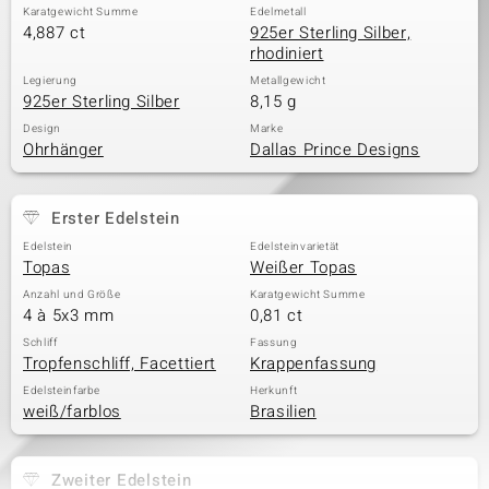
Karatgewicht Summe
Edelmetall
4,887 ct
925er Sterling Silber,
rhodiniert
Legierung
Metallgewicht
925er Sterling Silber
8,15 g
Design
Marke
Ohrhänger
Dallas Prince Designs
Erster Edelstein
Edelstein
Edelsteinvarietät
Topas
Weißer Topas
Anzahl und Größe
Karatgewicht Summe
4 à 5x3 mm
0,81 ct
Schliff
Fassung
Tropfenschliff, Facettiert
Krappenfassung
Edelsteinfarbe
Herkunft
weiß/farblos
Brasilien
Zweiter Edelstein