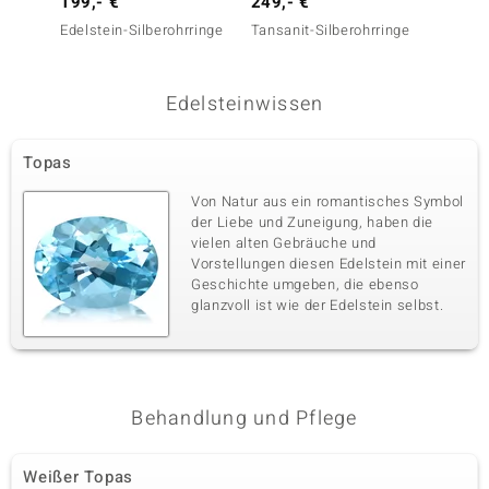
199,- €
249,- €
149,-
Karatgewicht Summe
Schliff
0,207 ct
Rundschliff
Edelstein-Silberohrringe
Tansanit-Silberohrringe
Amethy
Fassung
Herkunft
Krappenfassung
Brasilien
Edelsteinwissen
Fünfter Edelstein
Topas
Edelsteinvarietät
Anzahl und Größe
Rhodolith
6 à 2 mm
Von Natur aus ein romantisches Symbol
der Liebe und Zuneigung, haben die
Karatgewicht Summe
Schliff
0,225 ct
Rundschliff
vielen alten Gebräuche und
Vorstellungen diesen Edelstein mit einer
Fassung
Herkunft
Geschichte umgeben, die ebenso
Krappenfassung
Indien
glanzvoll ist wie der Edelstein selbst.
Sechster Edelstein
Edelsteinvarietät
Anzahl und Größe
Zirkon
6 à 2 mm
Behandlung und Pflege
Karatgewicht Summe
Schliff
0,252 ct
Rundschliff
Weißer Topas
Fassung
Herkunft