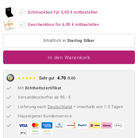
 JUWELO
Schmuckbox für
5,00 €
mitbestellen
remonti
Geschenkbox für
6,00 €
mitbestellen
uca
Erhältlich in
Sterling Silber
no Collection
In den Warenkorb
ENTS BY DE MELO
va
4.70
★
★
★
★
★
Sehr gut
/5.00
otenier
Mit
Echtheitszertifikat
 1894 Collection
Versandkostenfrei ab 99,- €
Lieferung nach
Deutschland
innerhalb von 1-3 Tagen
Hauseigener Kundenservice
ana