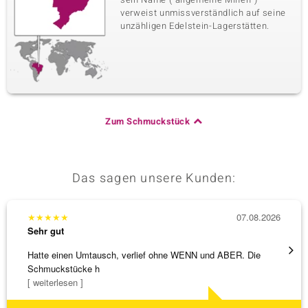
verweist unmissverständlich auf seine
unzähligen Edelstein-Lagerstätten.
Zum Schmuckstück
Das sagen unsere Kunden:
★
★
★
★
★
07.08.2026
★
★
★
Sehr gut
Sehr g
Hatte einen Umtausch, verlief ohne WENN und ABER. Die
Eine V
Schmuckstücke h
zu noc
[ weiterlesen ]
[ weite