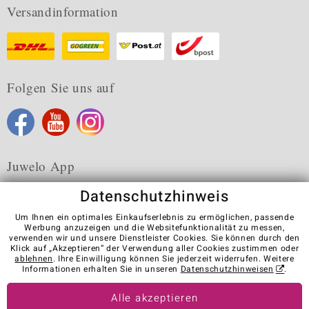
Versandinformation
Folgen Sie uns auf
Juwelo App
Datenschutzhinweis
Um Ihnen ein optimales Einkaufserlebnis zu ermöglichen, passende
Werbung anzuzeigen und die Websitefunktionalität zu messen,
verwenden wir und unsere Dienstleister Cookies. Sie können durch den
Karriere
AGB
Datenschutz
Cookies
Impressum
Klick auf „Akzeptieren“ der Verwendung aller Cookies zustimmen oder
Kontakt
Vertrag widerrufen
ablehnen
. Ihre Einwilligung können Sie jederzeit widerrufen. Weitere
Informationen erhalten Sie in unseren
Datenschutzhinweisen
.
Visit our stores in other countries:
Alle akzeptieren