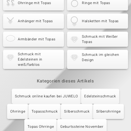
Ohrringe mit Topas
Ringe mit Topas
Anhänger mit Topas
Halsketten mit Topas
Schmuck mit Weißer
Armbänder mit Topas
Topas
Schmuck mit
Schmuck im gleichen
Edelsteinen in
Design
weiß/farblos
Kategorien dieses Artikels
Schmuck online kaufen bei JUWELO
Edelsteinschmuck
Ohrringe
Topasschmuck
Silberschmuck
Silberohrringe
Topas Ohrringe
Geburtssteine November