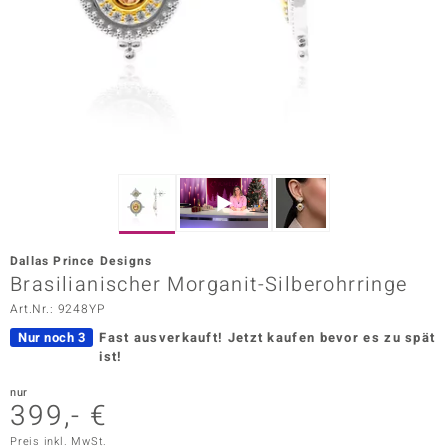
ors Edition
ana
Prince Designs
o
Chic
Dallas Prince Designs
insell
Brasilianischer Morganit-Silberohrringe
Art.Nr.: 9248YP
n Vogue
Nur noch 3
Fast ausverkauft!
Jetzt kaufen bevor es zu spät
 Show
ist!
o Paraíso
nur
399,- €
Classics
Preis inkl. MwSt.