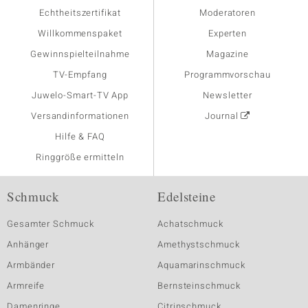
Echtheitszertifikat
Moderatoren
Willkommenspaket
Experten
Gewinnspielteilnahme
Magazine
TV-Empfang
Programmvorschau
Juwelo-Smart-TV App
Newsletter
Versandinformationen
Journal
Hilfe & FAQ
Ringgröße ermitteln
Schmuck
Edelsteine
Gesamter Schmuck
Achatschmuck
Anhänger
Amethystschmuck
Armbänder
Aquamarinschmuck
Armreife
Bernsteinschmuck
Damenringe
Citrinschmuck