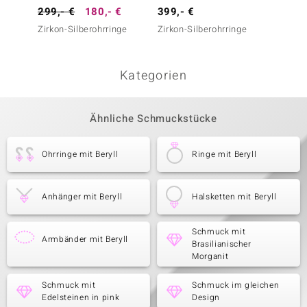
299,- €
180,- €
399,- €
349,-
Zirkon-Silberohrringe
Zirkon-Silberohrringe
Lavend
Silbero
Kategorien
Ähnliche Schmuckstücke
Ohrringe mit Beryll
Ringe mit Beryll
Anhänger mit Beryll
Halsketten mit Beryll
Schmuck mit
Armbänder mit Beryll
Brasilianischer
Morganit
Schmuck mit
Schmuck im gleichen
Edelsteinen in pink
Design