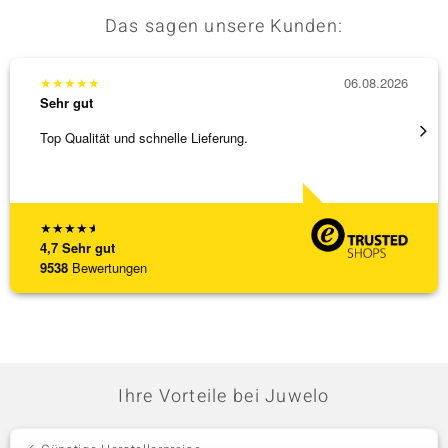
Das sagen unsere Kunden:
★
★
★
★
★
06.08.2026
★
★
★
Sehr gut
Sehr g
Top Qualität und schnelle Lieferung.
Schnel
★
★
★
★
★
4,7
Sehr gut
9538
Bewertungen
Ihre Vorteile bei Juwelo