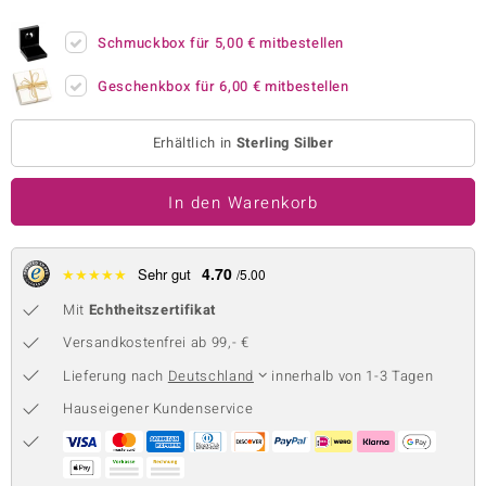
 JUWELO
Schmuckbox für
5,00 €
mitbestellen
remonti
Geschenkbox für
6,00 €
mitbestellen
uca
Erhältlich in
Sterling Silber
no Collection
In den Warenkorb
ENTS BY DE MELO
va
4.70
★
★
★
★
★
Sehr gut
/5.00
otenier
Mit
Echtheitszertifikat
 1894 Collection
Versandkostenfrei ab 99,- €
Lieferung nach
Deutschland
innerhalb von 1-3 Tagen
Hauseigener Kundenservice
ana