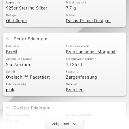
Legierung
Metallgewicht
925er Sterling Silber
7,7 g
Design
Marke
Ohrhänger
Dallas Prince Designs
Erster Edelstein
Edelstein
Edelsteinvarietät
Beryll
Brasilianischer Morganit
Anzahl und Größe
Karatgewicht Summe
2 à 7x5 mm
1,125 ct
Schliff
Fassung
Ovalschliff, Facettiert
Zargenfassung
Edelsteinfarbe
Herkunft
pink
Brasilien
Zweiter Edelstein
Edelsteinvarietät
Anzahl und Größe
Zirkon
2 à 3 mm
zeige mehr
Karatgewicht Summe
Schliff