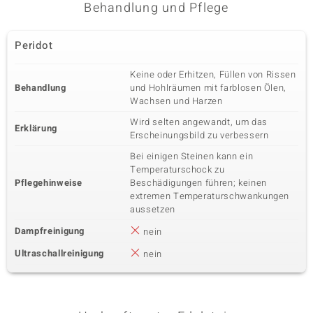
Behandlung und Pflege
Karatgewicht Summe
Schliff
10,987 ct
Bead rund
Peridot
Herkunft
USA
Keine oder Erhitzen, Füllen von Rissen
Behandlung
und Hohlräumen mit farblosen Ölen,
Wachsen und Harzen
Wird selten angewandt, um das
Erklärung
Erscheinungsbild zu verbessern
Bei einigen Steinen kann ein
Temperaturschock zu
Pflegehinweise
Beschädigungen führen; keinen
extremen Temperaturschwankungen
aussetzen
Dampfreinigung
nein
Ultraschallreinigung
nein