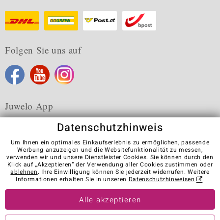
Folgen Sie uns auf
Juwelo App
Datenschutzhinweis
Um Ihnen ein optimales Einkaufserlebnis zu ermöglichen, passende
Werbung anzuzeigen und die Websitefunktionalität zu messen,
verwenden wir und unsere Dienstleister Cookies. Sie können durch den
Karriere
AGB
Datenschutz
Cookies
Impressum
Klick auf „Akzeptieren“ der Verwendung aller Cookies zustimmen oder
Kontakt
Vertrag widerrufen
ablehnen
. Ihre Einwilligung können Sie jederzeit widerrufen. Weitere
Informationen erhalten Sie in unseren
Datenschutzhinweisen
.
Visit our stores in other countries:
Alle akzeptieren