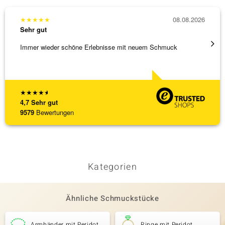
★
★
★
★
★
08.08.2026
★
★
★
Sehr gut
Sehr g
Immer wieder schöne Erlebnisse mit neuem Schmuck
Schnel
★
★
★
★
★
4,7
Sehr gut
9579
Bewertungen
Kategorien
Ähnliche Schmuckstücke
Armbänder mit Peridot
Ringe mit Peridot