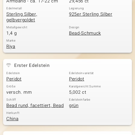
Armband - ca. 17-22 cm
29,456 ct
Edelmetall
Legierung
Sterling Silber,
925er Sterling Silber
gelbvergoldet
& Classics
Metallgewicht
Design
1,4 g
Bead-Schmuck
Minerale
Marke
Riya
Erster Edelstein
Edelstein
Edelsteinvarietät
Peridot
Peridot
Größe
Karatgewicht Summe
versch. mm
5,002 ct
Schliff
Edelsteinfarbe
Bead rund, facettiert, Bead
grün
Herkunft
China