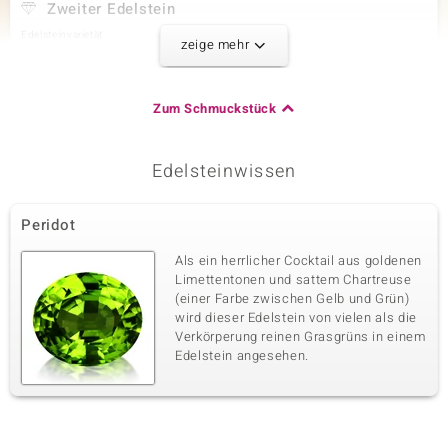
Zweiter Edelstein
Edelsteinvarietät
Größe
zeige mehr
Grossular
versch. mm
Karatgewicht Summe
Schliff
6,584 ct
Bead rund, facettiert
Zum Schmuckstück
Herkunft
Tansania
Edelsteinwissen
Dritter Edelstein
Peridot
Edelsteinvarietät
Größe
Malachit
versch. mm
Als ein herrlicher Cocktail aus goldenen
Karatgewicht Summe
Schliff
Limettentonen und sattem Chartreuse
6,883 ct
Bead rund, facettiert
(einer Farbe zwischen Gelb und Grün)
wird dieser Edelstein von vielen als die
Herkunft
DR Kongo
Verkörperung reinen Grasgrüns in einem
Edelstein angesehen.
Vierter Edelstein
Edelsteinvarietät
Größe
Goldener Hämatit
versch. mm