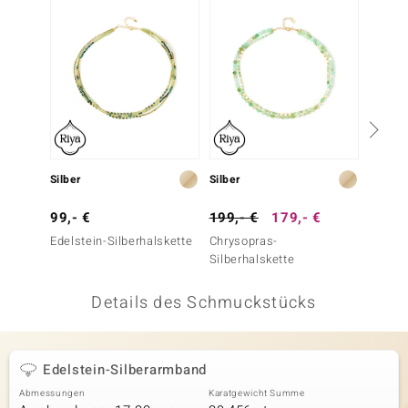
 JUWELO
remonti
uca
no Collection
ENTS BY DE MELO
Silber
Silber
Silber
va
99,- €
199,- €
179,- €
99,- 
Edelstein-Silberhalskette
Chrysopras-
Edelst
otenier
Silberhalskette
 1894 Collection
Details des Schmuckstücks
ana
Edelstein-Silberarmband
Abmessungen
Karatgewicht Summe