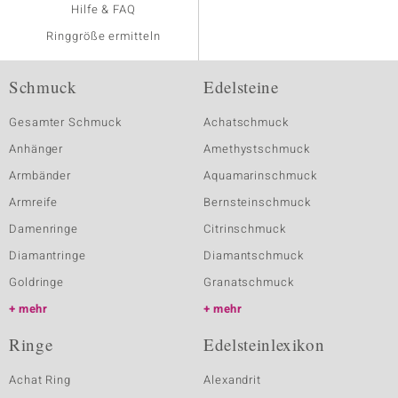
Hilfe & FAQ
Ringgröße ermitteln
Schmuck
Edelsteine
Gesamter Schmuck
Achatschmuck
Anhänger
Amethystschmuck
Armbänder
Aquamarinschmuck
Armreife
Bernsteinschmuck
Damenringe
Citrinschmuck
Diamantringe
Diamantschmuck
Goldringe
Granatschmuck
mehr
mehr
Ringe
Edelsteinlexikon
Achat Ring
Alexandrit