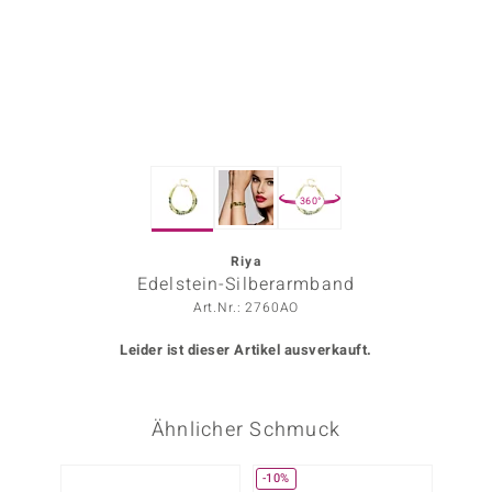
ors Edition
ana
Prince Designs
360°
o
Chic
Riya
Edelstein-Silberarmband
insell
Art.Nr.: 2760AO
n Vogue
Leider ist dieser Artikel ausverkauft.
 Show
Ähnlicher Schmuck
o Paraíso
Classics
-10%