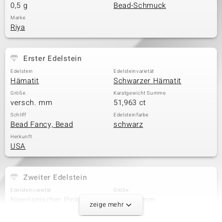
0,5 g
Bead-Schmuck
Marke
Riya
Erster Edelstein
Edelstein
Edelsteinvarietät
Hämatit
Schwarzer Hämatit
Größe
Karatgewicht Summe
versch. mm
51,963 ct
Schliff
Edelsteinfarbe
Bead Fancy, Bead
schwarz
Herkunft
USA
Zweiter Edelstein
Edelsteinvarietät
Größe
Nigerianischer Pinkfarbener
versch. mm
zeige mehr
Turmalin
Karatgewicht Summe
Schliff