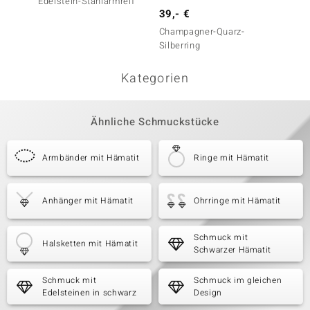
Edelstein-Stahlarmreif
Edelste
39,- €
Champagner-Quarz-
Silberring
Kategorien
Ähnliche Schmuckstücke
Armbänder mit Hämatit
Ringe mit Hämatit
Anhänger mit Hämatit
Ohrringe mit Hämatit
Schmuck mit
Halsketten mit Hämatit
Schwarzer Hämatit
Schmuck mit
Schmuck im gleichen
Edelsteinen in schwarz
Design