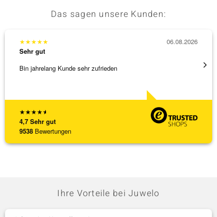
Das sagen unsere Kunden:
★
★
★
★
★
06.08.2026
★
★
★
Sehr gut
Sehr g
Bin jahrelang Kunde sehr zufrieden
Schnel
★
★
★
★
★
4,7
Sehr gut
9538
Bewertungen
Ihre Vorteile bei Juwelo