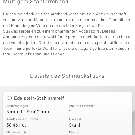
Multigem Stahlarmband
Dieses mehrfarbige Stahlarmband kombiniert die Anziehungskraft
von schwarzen Hämatiten, rosafarbenen nigerianischen Turmalinen
& Classics
und Regenbogen-Mondsteinen mit der Eleganz weißer
Süßwasserperlen zu einem charmanten Accessoire. Dieses
Minerale
Armband eignet sich sowohl für legere als auch für formelle Anlässe
und verleiht jedem Outfit einen verspielten und zugleich raffinierten
Touch. Eine perfekte Wahl für alle, die einzigartige Edelsteinkunst in
ihrer Schmucksammlung suchen.
Details des Schmuckstücks
Edelstein-Stahlarmreif
Abmessungen
Anzahl Edelsteine
Armreif - 60x60 mm
2
Karatgewicht Summe
Material
58,461 ct
Stahl
Metallgewicht
Design