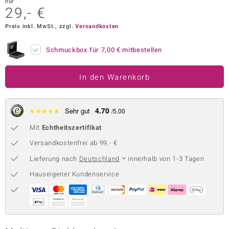
nur
29,- €
 JUWELO
Preis inkl. MwSt., zzgl.
Versandkosten
remonti
Schmuckbox für
7,00 €
mitbestellen
uca
no Collection
In den Warenkorb
ENTS BY DE MELO
4.70
★
★
★
★
★
Sehr gut
/5.00
va
Mit
Echtheitszertifikat
otenier
Versandkostenfrei ab 99,- €
Lieferung nach
Deutschland
innerhalb von 1-3 Tagen
 1894 Collection
Hauseigener Kundenservice
ana