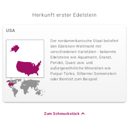
Fünfter Edelstein
Herkunft erster Edelstein
Edelsteinvarietät
Größe
Goldener Hämatit
3 mm
USA
Karatgewicht Summe
Schliff
1,881 ct
Bead rund
Der nordamerikanische Staat beliefert
Herkunft
den Edelstein-Weltmarkt mit
USA
verschiedenen Varietäten - bekannte
Edelsteine wie Aquamarin, Granat,
Peridot, Quarz usw. und
außergewöhnliche Mineralien wie
Purpur-Türkis, Silberner Sonnenstein
oder Benitoit zum Beispiel.
Zum Schmuckstück