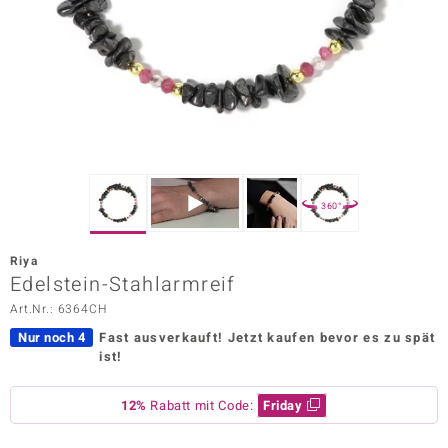
ors Edition
ana
Prince Designs
o
360°
Chic
Riya
insell
Edelstein-Stahlarmreif
Art.Nr.: 6364CH
n Vogue
Nur noch 4
Fast ausverkauft!
Jetzt kaufen bevor es zu spät
 Show
ist!
o Paraíso
12%
Rabatt mit Code:
Friday
Classics