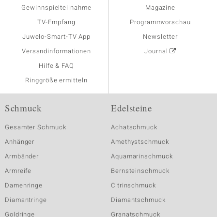
Gewinnspielteilnahme
Magazine
TV-Empfang
Programmvorschau
Juwelo-Smart-TV App
Newsletter
Versandinformationen
Journal
Hilfe & FAQ
Ringgröße ermitteln
Schmuck
Edelsteine
Gesamter Schmuck
Achatschmuck
Anhänger
Amethystschmuck
Armbänder
Aquamarinschmuck
Armreife
Bernsteinschmuck
Damenringe
Citrinschmuck
Diamantringe
Diamantschmuck
Goldringe
Granatschmuck