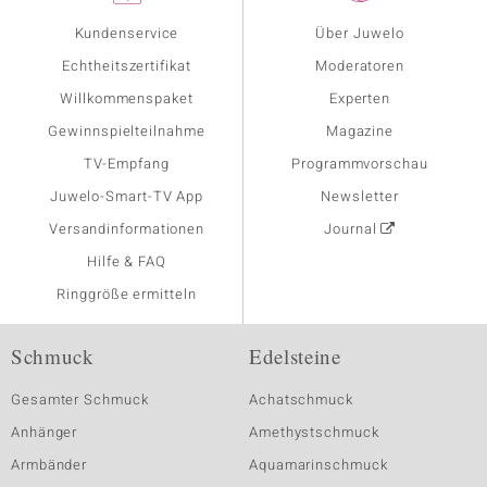
Kundenservice
Über Juwelo
Echtheitszertifikat
Moderatoren
Willkommenspaket
Experten
Gewinnspielteilnahme
Magazine
TV-Empfang
Programmvorschau
Juwelo-Smart-TV App
Newsletter
Versandinformationen
Journal
Hilfe & FAQ
Ringgröße ermitteln
Schmuck
Edelsteine
Gesamter Schmuck
Achatschmuck
Anhänger
Amethystschmuck
Armbänder
Aquamarinschmuck