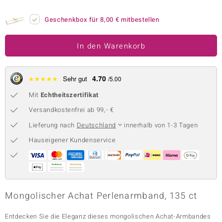
 JUWELO
Geschenkbox für
8,00 €
mitbestellen
remonti
In den Warenkorb
uca
no Collection
4.70
★
★
★
★
★
Sehr gut
/5.00
ENTS BY DE MELO
Mit
Echtheitszertifikat
Versandkostenfrei ab 99,- €
va
Lieferung nach
Deutschland
innerhalb von 1-3 Tagen
otenier
Hauseigener Kundenservice
 1894 Collection
Mongolischer Achat Perlenarmband, 135 ct
ana
Entdecken Sie die Eleganz dieses mongolischen Achat-Armbandes