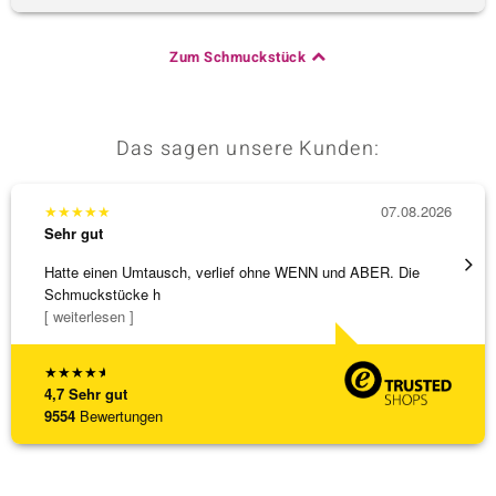
Zum Schmuckstück
Das sagen unsere Kunden:
★
★
★
★
★
07.08.2026
★
★
★
Sehr gut
Sehr g
Hatte einen Umtausch, verlief ohne WENN und ABER. Die
Alles 
Schmuckstücke h
[ weiterlesen ]
★
★
★
★
★
4,7
Sehr gut
9554
Bewertungen