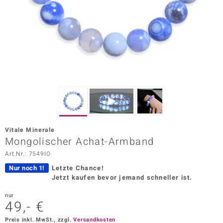
ors Edition
ana
Prince Designs
o
Chic
Vitale Minerale
insell
Mongolischer Achat-Armband
Art.Nr.: 7549IO
n Vogue
Nur noch 1!
Letzte Chance!
 Show
Jetzt kaufen bevor jemand schneller ist.
o Paraíso
nur
49,- €
Classics
Preis inkl. MwSt., zzgl.
Versandkosten