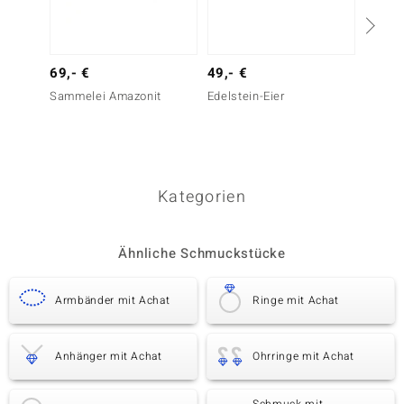
69,- €
49,- €
29,- 
Sammelei Amazonit
Edelstein-Eier
Salz-Te
Kategorien
Ähnliche Schmuckstücke
Armbänder mit Achat
Ringe mit Achat
Anhänger mit Achat
Ohrringe mit Achat