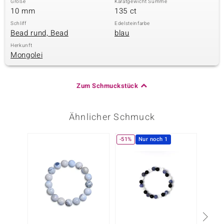
Größe
Karatgewicht Summe
10 mm
135 ct
Schliff
Edelsteinfarbe
Bead rund, Bead
blau
Herkunft
Mongolei
Zum Schmuckstück
Ähnlicher Schmuck
-51%
Nur noch 1