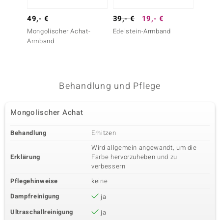
49,- €
39,- €
19,- €
39,- 
Mongolischer Achat-
Edelstein-Armband
Edelst
Armband
Behandlung und Pflege
Mongolischer Achat
Behandlung
Erhitzen
Wird allgemein angewandt, um die
Erklärung
Farbe hervorzuheben und zu
verbessern
Pflegehinweise
keine
Dampfreinigung
ja
Ultraschallreinigung
ja