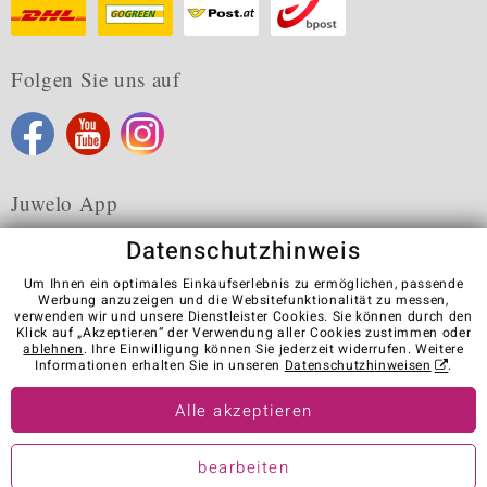
Folgen Sie uns auf
Juwelo App
Datenschutzhinweis
Um Ihnen ein optimales Einkaufserlebnis zu ermöglichen, passende
Werbung anzuzeigen und die Websitefunktionalität zu messen,
verwenden wir und unsere Dienstleister Cookies. Sie können durch den
Karriere
AGB
Datenschutz
Cookies
Impressum
Klick auf „Akzeptieren“ der Verwendung aller Cookies zustimmen oder
Kontakt
Vertrag widerrufen
ablehnen
. Ihre Einwilligung können Sie jederzeit widerrufen. Weitere
Informationen erhalten Sie in unseren
Datenschutzhinweisen
.
Visit our stores in other countries:
Alle akzeptieren
© Juwelo Deutschland GmbH (ein Tochterunternehmen der elumeo
bearbeiten
SE)