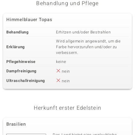
Behandlung und Pflege
Karatgewicht Summe
Schliff
1,845 ct
Ovalschliff
Himmelblauer Topas
Fassung
Herkunft
Krappenfassung
Brasilien
Behandlung
Erhitzen und/oder Bestrahlen
Wird allgemein angewandt, um die
Fünfter Edelstein
Erklärung
Farbe hervorzurufen und/oder zu
verbessern.
Edelsteinvarietät
Anzahl und Größe
Burmesischer Peridot
4 à 6x4 mm
Pflegehinweise
keine
Karatgewicht Summe
Schliff
Dampfreinigung
1,728 ct
nein
Ovalschliff
Fassung
Herkunft
Ultraschallreinigung
nein
Krappenfassung
Myanmar
Herkunft erster Edelstein
Brasilien
Das Land bietet eine unglaubliche