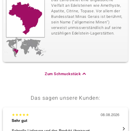
Vielfalt an Edelsteinen wie Amethyste,
Apatite, Citrine, Topase. Vor allem der
Bundesstaat Minas Gerais ist berühmt,
sein Name ("allgemeine Minen")
verweist unmissverständlich auf seine
unzähligen Edelstein-Lagerstätten.
Zum Schmuckstück
Das sagen unsere Kunden:
★
★
★
★
★
08.08.2026
★
★
★
Sehr gut
Sehr g
Schnelle Lieferung und das Produkt überzeugt
Immer 