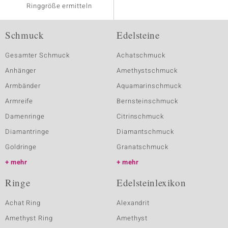
Ringgröße ermitteln
Schmuck
Edelsteine
Gesamter Schmuck
Achatschmuck
Anhänger
Amethystschmuck
Armbänder
Aquamarinschmuck
Armreife
Bernsteinschmuck
Damenringe
Citrinschmuck
Diamantringe
Diamantschmuck
Goldringe
Granatschmuck
mehr
mehr
Ringe
Edelsteinlexikon
Achat Ring
Alexandrit
Amethyst Ring
Amethyst