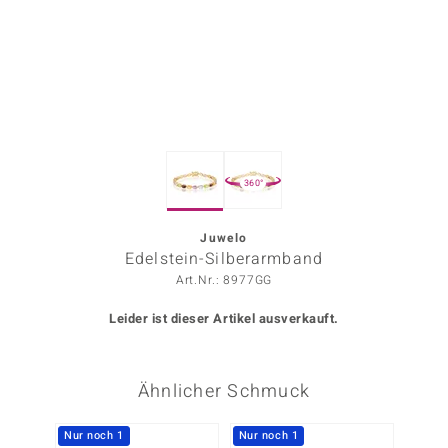
ors Edition
ana
Prince Designs
360°
o
Chic
Juwelo
Edelstein-Silberarmband
insell
Art.Nr.: 8977GG
n Vogue
Leider ist dieser Artikel ausverkauft.
 Show
Ähnlicher Schmuck
o Paraíso
Classics
Nur noch 1
Nur noch 1