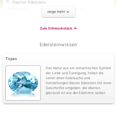
Zweiter Edelstein
Edelsteinvarietät
Anzahl und Größe
zeige mehr
Granat
4 à 6x4 mm
Karatgewicht Summe
Schliff
2,088 ct
Ovalschliff
Zum Schmuckstück
Fassung
Herkunft
Krappenfassung
Sambia
Edelsteinwissen
Dritter Edelstein
Topas
Edelsteinvarietät
Anzahl und Größe
Citrin
5 à 6x4 mm
Von Natur aus ein romantisches Symbol
Karatgewicht Summe
Schliff
der Liebe und Zuneigung, haben die
1,98 ct
Ovalschliff
vielen alten Gebräuche und
Vorstellungen diesen Edelstein mit einer
Fassung
Herkunft
Krappenfassung
Geschichte umgeben, die ebenso
Brasilien
glanzvoll ist wie der Edelstein selbst.
Vierter Edelstein
Edelsteinvarietät
Anzahl und Größe
Amethyst
5 à 6x4 mm