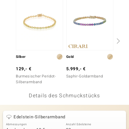
 JUWELO
remonti
uca
no Collection
ENTS BY DE MELO
Silber
Gold
Silber
va
129,- €
5.999,- €
999,-
Burmesischer Peridot-
Saphir-Goldarmband
Saphir
otenier
Silberarmband
 1894 Collection
Details des Schmuckstücks
ana
Edelstein-Silberarmband
Abmessungen
Anzahl Edelsteine