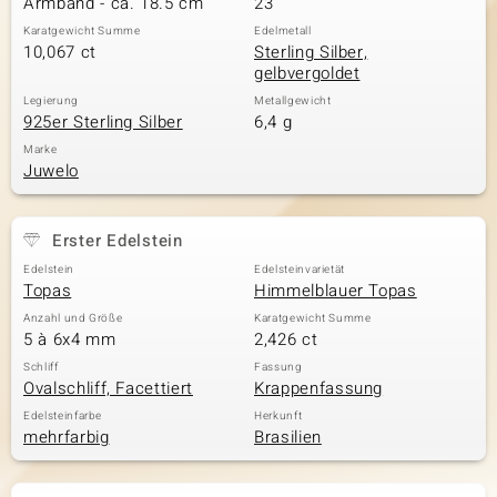
Armband - ca. 18.5 cm
23
Karatgewicht Summe
Edelmetall
10,067 ct
Sterling Silber,
gelbvergoldet
& Classics
Legierung
Metallgewicht
925er Sterling Silber
6,4 g
Minerale
Marke
Juwelo
Erster Edelstein
Edelstein
Edelsteinvarietät
Topas
Himmelblauer Topas
Anzahl und Größe
Karatgewicht Summe
5 à 6x4 mm
2,426 ct
Schliff
Fassung
Ovalschliff, Facettiert
Krappenfassung
Edelsteinfarbe
Herkunft
mehrfarbig
Brasilien