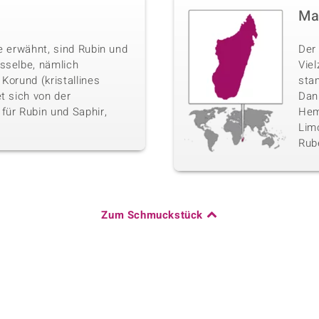
Ma
e erwähnt, sind Rubin und
Der 
sselbe, nämlich
Vie
Korund (kristallines
sta
t sich von der
Danb
für Rubin und Saphir,
Hemi
Limo
Rube
Zum Schmuckstück