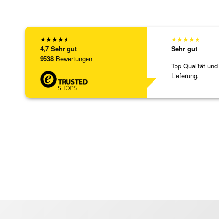
★
★
★
★
★
★
★
★
★
★
4,7
Sehr gut
Sehr gut
9538
Bewertungen
Top Qualität und
Lieferung.