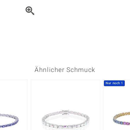
Onyx
Peridot
ns
♦ Silberhalsketten
TPC
Rhodolith
Spektro
k
♦ Silberohrringe
Trends & Classics
Türkis
Turmal
♦ Silberanhänger
Vitale Minerale
n
Platinschmuck
Blau
Grün
Ähnlicher Schmuck
Nur noch 1