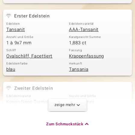
Erster Edelstein
& Classics
Edelstein
Edelsteinvarietät
Tansanit
AAA-Tansanit
Minerale
Anzahl und Größe
Karatgewicht Summe
1 à 9x7 mm
1,883 ct
Schliff
Fassung
Ovalschliff, Facettiert
Krappenfassung
Edelsteinfarbe
Herkunft
blau
Tansania
Zweiter Edelstein
Edelsteinvarietät
Anzahl und Größe
Kongo-Neon-Turmalin
1 à 8x6 mm
zeige mehr
Karatgewicht Summe
Schliff
1,07 ct
Tropfenschliff
Fassung
Herkunft
Zum Schmuckstück
Krappenfassung
DR Kongo