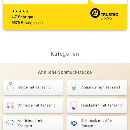
★
★
★
★
★
4,7
Sehr gut
9579
Bewertungen
Kategorien
Ähnliche Schmuckstücke
Ringe mit Tansanit
Anhänger mit Tansanit
Ohrringe mit Tansanit
Halsketten mit Tansanit
Armbänder mit
Schmuck mit AAA-
Tansanit
Tansanit