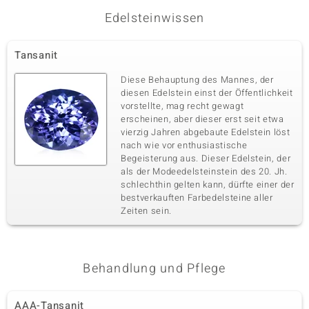
Edelsteinwissen
Dritter Edelstein
Edelsteinvarietät
Anzahl und Größe
Tansanit
AAA-Brasilianischer
1 à 7x5 mm
Aquamarin
Diese Behauptung des Mannes, der
Karatgewicht Summe
Schliff
diesen Edelstein einst der Öffentlichkeit
0,853 ct
Oktagon-Smaragdschliff
vorstellte, mag recht gewagt
erscheinen, aber dieser erst seit etwa
Fassung
Herkunft
Krappenfassung
vierzig Jahren abgebaute Edelstein löst
Brasilien
nach wie vor enthusiastische
Begeisterung aus. Dieser Edelstein, der
als der Modeedelsteinstein des 20. Jh.
Vierter Edelstein
schlechthin gelten kann, dürfte einer der
Edelsteinvarietät
Anzahl und Größe
bestverkauften Farbedelsteine aller
SI1 (H) Diamant
22 à 1,1 mm
Zeiten sein.
Karatgewicht Summe
Schliff
0,143 ct
Runder Brillantschliff
Fassung
Herkunft
Behandlung und Pflege
Krappenfassung
Afrika
AAA-Tansanit