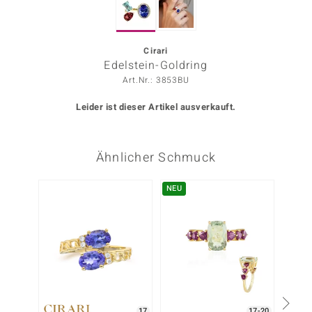
ors Edition
ana
Cirari
Edelstein-Goldring
Art.Nr.: 3853BU
Prince Designs
Leider ist dieser Artikel ausverkauft.
o
Ähnlicher Schmuck
Chic
insell
NEU
-17%
n Vogue
 Show
o Paraíso
Classics
17
17-20