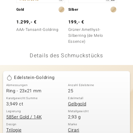
 JUWELO
Gold
Silber
Gold
remonti
1.299,- €
199,- €
1.799
AAA-Tansanit-Goldring
Grüner Amethyst-
AAA-Ta
uca
Silberring (de Melo
Essence)
no Collection
Details des Schmuckstücks
ENTS BY DE MELO
va
Edelstein-Goldring
otenier
Abmessungen
Anzahl Edelsteine
Ring - 23x21 mm
25
 1894 Collection
Karatgewicht Summe
Edelmetall
3,949 ct
Gelbgold
Legierung
Metallgewicht
585er Gold / 14K
2,93 g
ana
Design
Marke
Trilogie
Cirari