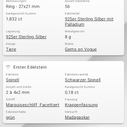
Abmessungen
Anzahl Edelsteine
Ring - 27x21 mm
56
Karatgewicht Summe
Edelmetall
1,832 ct
925er Sterling Silber mit
& Classics
Palladium
Minerale
Legierung
Metallgewicht
925er Sterling Silber
8 g
Design
Marke
Tiere
Gems en Vogue
Erster Edelstein
Edelstein
Edelsteinvarietät
Spinell
Schwarzer Spinell
Anzahl und Größe
Karatgewicht Summe
2 à 4x2 mm
0,18 ct
Schliff
Fassung
Marquiseschliff, Facettiert
Krappenfassung
Edelsteinfarbe
Herkunft
grün
Madagaskar