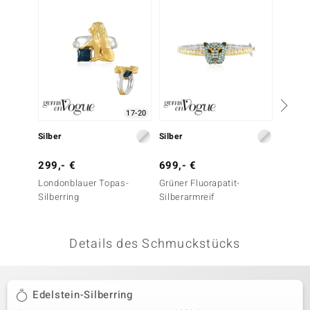
 JUWELO
remonti
uca
no Collection
17-20
ENTS BY DE MELO
Silber
Silber
Silber
va
299,- €
699,- €
299,-
Londonblauer Topas-
Grüner Fluorapatit-
Sambi
otenier
Silberring
Silberarmreif
Silberr
 1894 Collection
Details des Schmuckstücks
ana
Edelstein-Silberring