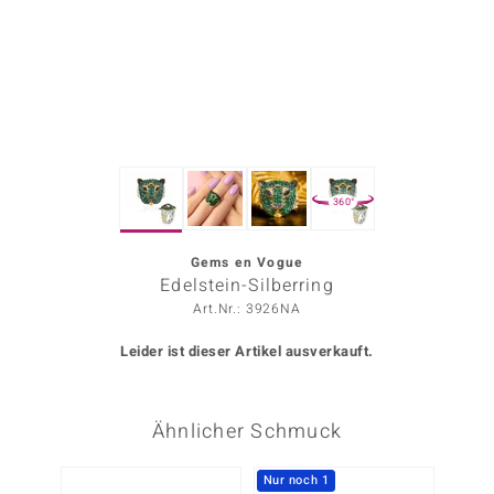
ors Edition
ana
Prince Designs
360°
o
Chic
Gems en Vogue
Edelstein-Silberring
insell
Art.Nr.: 3926NA
n Vogue
Leider ist dieser Artikel ausverkauft.
 Show
Ähnlicher Schmuck
o Paraíso
Classics
Nur noch 1