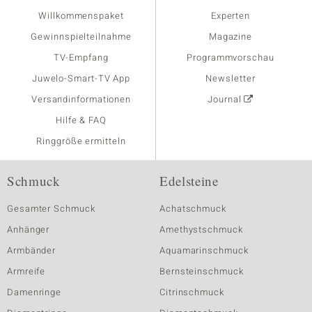
Willkommenspaket
Experten
Gewinnspielteilnahme
Magazine
TV-Empfang
Programmvorschau
Juwelo-Smart-TV App
Newsletter
Versandinformationen
Journal
Hilfe & FAQ
Ringgröße ermitteln
Schmuck
Edelsteine
Gesamter Schmuck
Achatschmuck
Anhänger
Amethystschmuck
Armbänder
Aquamarinschmuck
Armreife
Bernsteinschmuck
Damenringe
Citrinschmuck