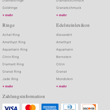
Diamantringe
Diamantschmuck
Goldringe
Granatschmuck
mehr
mehr
Ringe
Edelsteinlexikon
Achat Ring
Alexandrit
Amethyst Ring
Amethyst
Aquamarin Ring
Aquamarin
Citrin Ring
Bernstein
Diamant Ring
Citrin
Granat Ring
Granat
Jade Ring
Mondstein
mehr
mehr
Zahlungsinformation