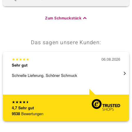
Zum Schmuckstück
Das sagen unsere Kunden:
★
★
★
★
★
06.08.2026
★
★
★
Sehr gut
Sehr g
Schnelle Lieferung. Schöner Schmuck
Besond
Bearbe
[ weite
★
★
★
★
★
4,7
Sehr gut
9538
Bewertungen