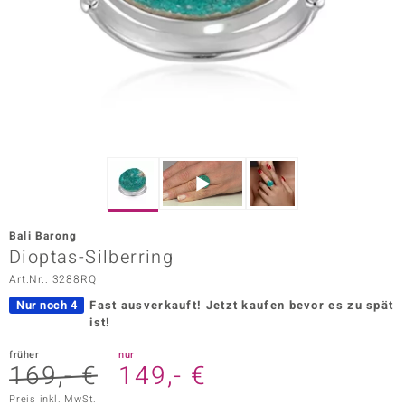
ors Edition
ana
Prince Designs
o
Chic
Bali Barong
insell
Dioptas-Silberring
Art.Nr.: 3288RQ
n Vogue
Nur noch 4
Fast ausverkauft!
Jetzt kaufen bevor es zu spät
 Show
ist!
o Paraíso
früher
nur
169,- €
149,- €
Classics
Preis inkl. MwSt.