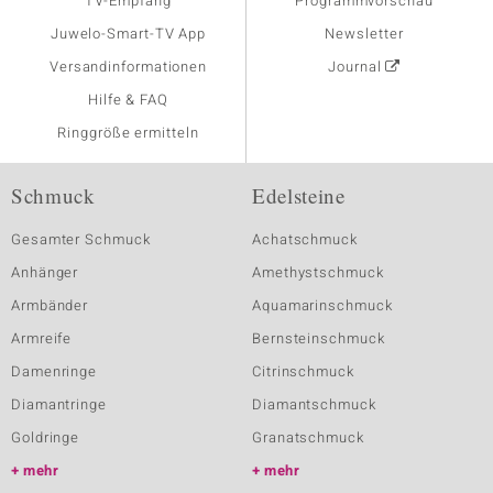
TV-Empfang
Programmvorschau
Juwelo-Smart-TV App
Newsletter
Versandinformationen
Journal
Hilfe & FAQ
Ringgröße ermitteln
Schmuck
Edelsteine
Gesamter Schmuck
Achatschmuck
Anhänger
Amethystschmuck
Armbänder
Aquamarinschmuck
Armreife
Bernsteinschmuck
Damenringe
Citrinschmuck
Diamantringe
Diamantschmuck
Goldringe
Granatschmuck
mehr
mehr