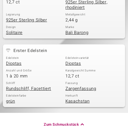
12,7 ct
925er Sterling Silber,
rhodiniert
Legierung
Metallgewicht
925er Sterling Silber
2,44 g
Design
Marke
Solitaire
Bali Barong
Erster Edelstein
Edelstein
Edelsteinvarietät
Dioptas
Dioptas
Anzahl und Größe
Karatgewicht Summe
1 à 20 mm
12,7 ct
Schliff
Fassung
Rundschliff, Facettiert
Zargenfassung
Edelsteinfarbe
Herkunft
grün
Kasachstan
Zum Schmuckstück