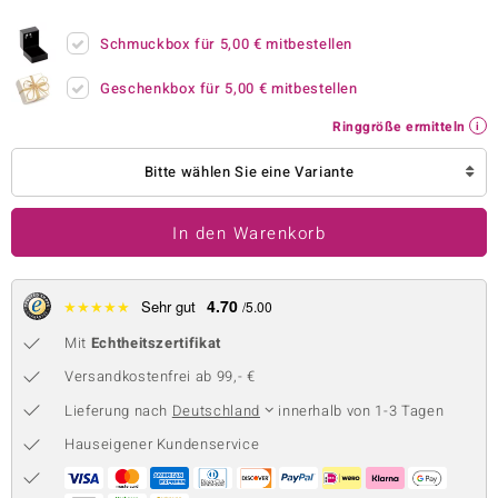
 JUWELO
Schmuckbox für
5,00 €
mitbestellen
remonti
Geschenkbox für
5,00 €
mitbestellen
uca
Ringgröße ermitteln
no Collection
Bitte wählen Sie eine Variante
ENTS BY DE MELO
In den Warenkorb
va
otenier
4.70
★
★
★
★
★
Sehr gut
/5.00
Mit
Echtheitszertifikat
 1894 Collection
Versandkostenfrei ab 99,- €
Lieferung nach
Deutschland
innerhalb von 1-3 Tagen
ana
Hauseigener Kundenservice