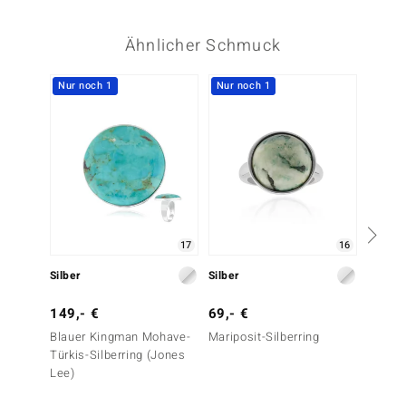
Ähnlicher Schmuck
Nur noch 1
Nur noch 1
17
16
Silber
Silber
Silber
149,- €
69,- €
79,- 
Blauer Kingman Mohave-
Mariposit-Silberring
Blauer
Türkis-Silberring (Jones
Türkis
Lee)