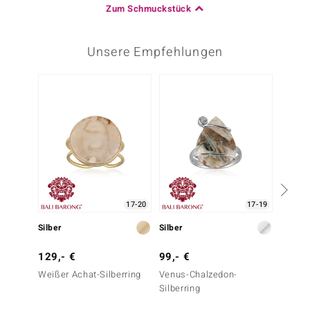
Zum Schmuckstück
Unsere Empfehlungen
17-20
17-19
Silber
Silber
Silber
129,- €
99,- €
79,- 
Weißer Achat-Silberring
Venus-Chalzedon-
Blauer
Silberring
Silber