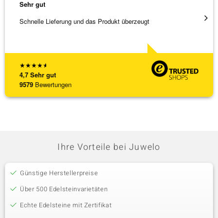
Sehr gut
Sehr g
Schnelle Lieferung und das Produkt überzeugt
Schöne
★
★
★
★
★
4,7
Sehr gut
9579
Bewertungen
Ihre Vorteile bei Juwelo
Günstige Herstellerpreise
Über 500 Edelsteinvarietäten
Echte Edelsteine mit Zertifikat