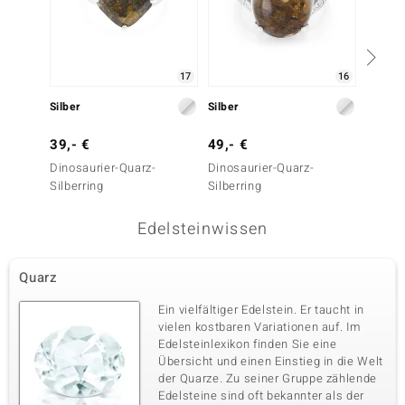
17
16
Silber
Silber
Silber
39,- €
49,- €
69,- 
Dinosaurier-Quarz-
Dinosaurier-Quarz-
Dinosa
Silberring
Silberring
Silberr
Edelsteinwissen
Quarz
Ein vielfältiger Edelstein. Er taucht in
vielen kostbaren Variationen auf. Im
Edelsteinlexikon finden Sie eine
Übersicht und einen Einstieg in die Welt
der Quarze. Zu seiner Gruppe zählende
Edelsteine sind oft bekannter als der