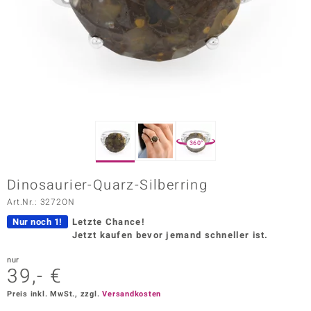
ors Edition
ana
Prince Designs
o
360°
Chic
Dinosaurier-Quarz-Silberring
insell
Art.Nr.: 3272ON
n Vogue
Nur noch 1!
Letzte Chance!
Jetzt kaufen bevor jemand schneller ist.
 Show
nur
39,- €
o Paraíso
Preis inkl. MwSt., zzgl.
Versandkosten
Classics