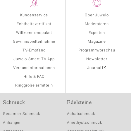
Kundenservice
Über Juwelo
Echtheitszertifikat
Moderatoren
Willkommenspaket
Experten
Gewinnspielteilnahme
Magazine
TV-Empfang
Programmvorschau
Juwelo-Smart-TV App
Newsletter
Versandinformationen
Journal
Hilfe & FAQ
Ringgröße ermitteln
Schmuck
Edelsteine
Gesamter Schmuck
Achatschmuck
Anhänger
Amethystschmuck