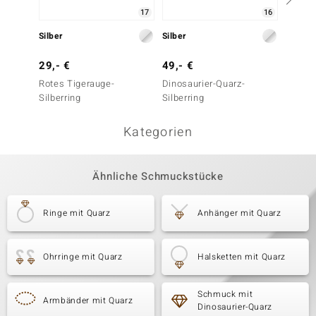
17
16
Silber
Silber
Silber
29,- €
49,- €
199,-
Rotes Tigerauge-
Dinosaurier-Quarz-
Thulit-
Silberring
Silberring
Kategorien
Ähnliche Schmuckstücke
Ringe mit Quarz
Anhänger mit Quarz
Ohrringe mit Quarz
Halsketten mit Quarz
Schmuck mit
Armbänder mit Quarz
Dinosaurier-Quarz