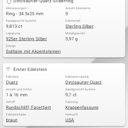
Dinosaurier-Quarz-Silberring
Abmessungen
Anzahl Edelsteine
Ring - 34.5x25 mm
9
Karatgewicht Summe
Edelmetall
9,813 ct
Sterling Silber
Legierung
Metallgewicht
925er Sterling Silber
3,97 g
Design
Solitaire mit Akzentsteinen
Erster Edelstein
Edelstein
Edelsteinvarietät
Quarz
Dinosaurier-Quarz
Anzahl und Größe
Karatgewicht Summe
1 à 16 mm
9,7 ct
Schliff
Fassung
Rundschliff, Facettiert
Krappenfassung
Edelsteinfarbe
Herkunft
braun
USA