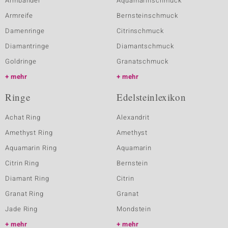
Armbänder
Aquamarinschmuck
Armreife
Bernsteinschmuck
Damenringe
Citrinschmuck
Diamantringe
Diamantschmuck
Goldringe
Granatschmuck
mehr
mehr
Ringe
Edelsteinlexikon
Achat Ring
Alexandrit
Amethyst Ring
Amethyst
Aquamarin Ring
Aquamarin
Citrin Ring
Bernstein
Diamant Ring
Citrin
Granat Ring
Granat
Jade Ring
Mondstein
mehr
mehr