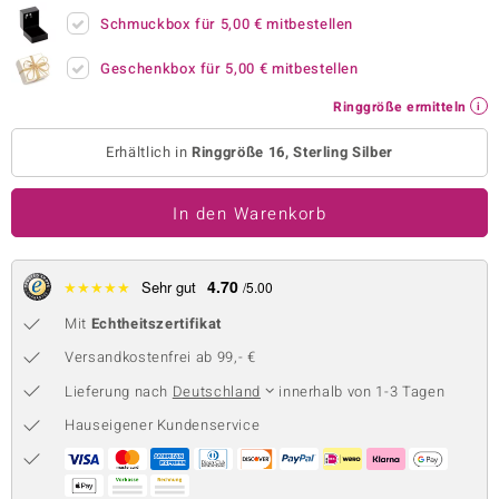
Schmuckbox für
5,00 €
mitbestellen
 JUWELO
Geschenkbox für
5,00 €
mitbestellen
remonti
Ringgröße ermitteln
uca
Erhältlich in
Ringgröße 16, Sterling Silber
no Collection
ENTS BY DE MELO
In den Warenkorb
va
4.70
★
★
★
★
★
Sehr gut
/5.00
otenier
Mit
Echtheitszertifikat
 1894 Collection
Versandkostenfrei ab 99,- €
Lieferung nach
Deutschland
innerhalb von 1-3 Tagen
Hauseigener Kundenservice
ana