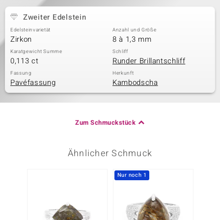
Zweiter Edelstein
Edelsteinvarietät
Anzahl und Größe
Zirkon
8 à 1,3 mm
Karatgewicht Summe
Schliff
0,113 ct
Runder Brillantschliff
Fassung
Herkunft
Pavéfassung
Kambodscha
Zum Schmuckstück
Ähnlicher Schmuck
Nur noch 1
-29%