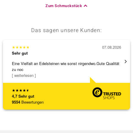
Zum Schmuckstück
Das sagen unsere Kunden:
★
★
★
★
★
07.08.2026
★
★
★
Sehr gut
Sehr g
Eine Vielfalt an Edelsteinen wie sonst nirgendwo.Gute Qualität
Wunder
zu noc
Steg is
[ weiterlesen ]
[ weite
★
★
★
★
★
4,7
Sehr gut
9554
Bewertungen