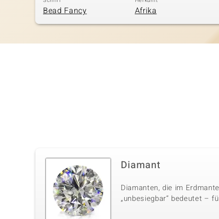
Schliff
Herkunft
Bead Fancy
Afrika
Diamant
Diamanten, die im Erdmante
„unbesiegbar“ bedeutet – für