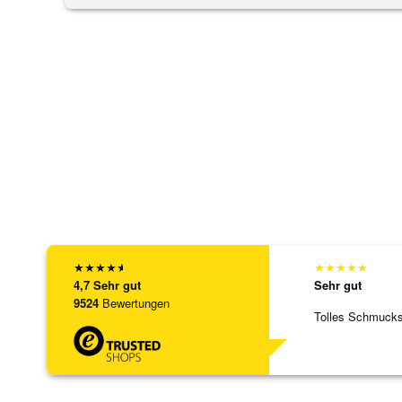
★
★
★
★
★
★
★
★
★
★
4,7
Sehr gut
Sehr gut
9524
Bewertungen
Tolles Schmuck