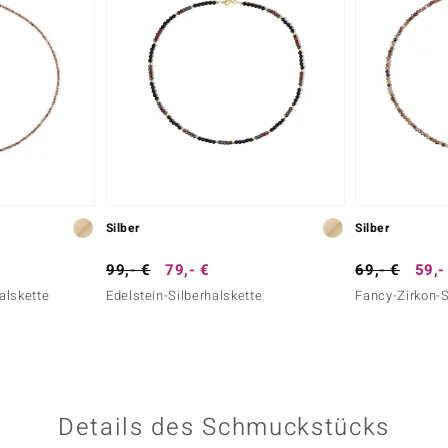
Silber
Silber
99,- €
79,- €
69,- €
59,-
alskette
Edelstein-Silberhalskette
Fancy-Zirkon-S
Details des Schmuckstücks