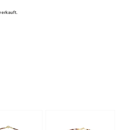
Perle
Ringgröße ermitteln
lith
Spinell
verkauft.
in
Zirkon
Gelb