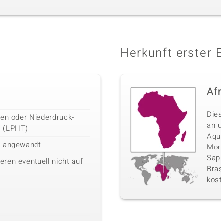
Herkunft erster 
Af
Die
len oder Niederdruck-
an 
n (LPHT)
Aqu
g angewandt
Morg
Sap
ren eventuell nicht auf
Bras
kos