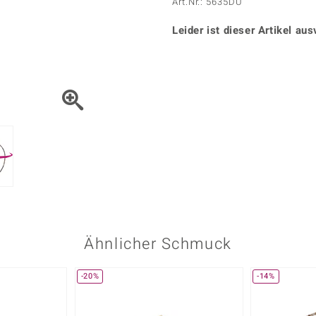
Onyx
Peridot
Art.Nr.: 5635DU
ns
♦ Silberhalsketten
TPC
Rhodolith
Spektro
k
♦ Silberohrringe
Leider ist dieser Artikel aus
Trends & Classics
Türkis
Turmal
♦ Silberanhänger
Vitale Minerale
n
Platinschmuck
Blau
Grün
Ähnlicher Schmuck
-20%
-14%