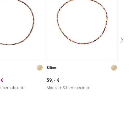
Silber
Silber
 €
59,- €
129,-
ilberhalskette
Mookait-Silberhalskette
Champa