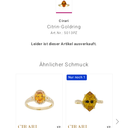
ors Edition
ana
Cirari
Citrin-Goldring
Art.Nr.: 5013PZ
Prince Designs
Leider ist dieser Artikel ausverkauft.
o
Ähnlicher Schmuck
Chic
insell
Nur noch 1
n Vogue
 Show
o Paraíso
Classics
17
17