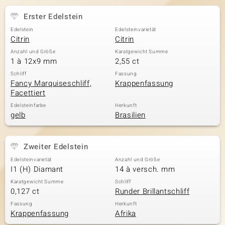
Erster Edelstein
Edelstein
Edelsteinvarietät
& Classics
Citrin
Citrin
Anzahl und Größe
Karatgewicht Summe
Minerale
1 à 12x9 mm
2,55 ct
Schliff
Fassung
Fancy Marquiseschliff,
Krappenfassung
Facettiert
Edelsteinfarbe
Herkunft
gelb
Brasilien
Zweiter Edelstein
Edelsteinvarietät
Anzahl und Größe
I1 (H) Diamant
14 à versch. mm
Karatgewicht Summe
Schliff
0,127 ct
Runder Brillantschliff
Fassung
Herkunft
Krappenfassung
Afrika