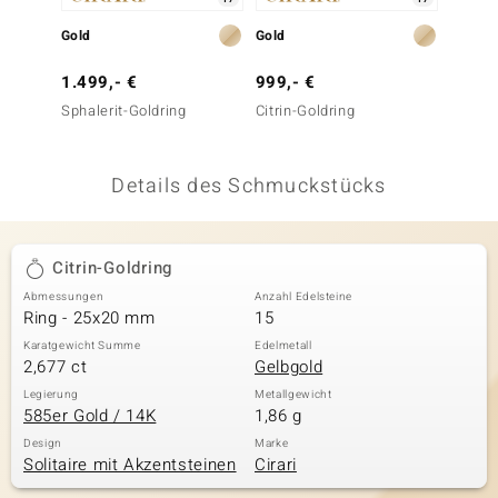
 JUWELO
Gold
Gold
Silber
remonti
1.499,- €
999,- €
149,-
Sphalerit-Goldring
Citrin-Goldring
Skapoli
uca
no Collection
Details des Schmuckstücks
ENTS BY DE MELO
va
Citrin-Goldring
Abmessungen
Anzahl Edelsteine
otenier
Ring - 25x20 mm
15
 1894 Collection
Karatgewicht Summe
Edelmetall
2,677 ct
Gelbgold
Legierung
Metallgewicht
585er Gold / 14K
1,86 g
ana
Design
Marke
Solitaire mit Akzentsteinen
Cirari