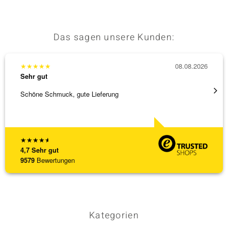
Das sagen unsere Kunden:
★
★
★
★
★
08.08.2026
★
★
★
Sehr gut
Sehr g
Schöne Schmuck, gute Lieferung
Immer 
★
★
★
★
★
4,7
Sehr gut
9579
Bewertungen
Kategorien