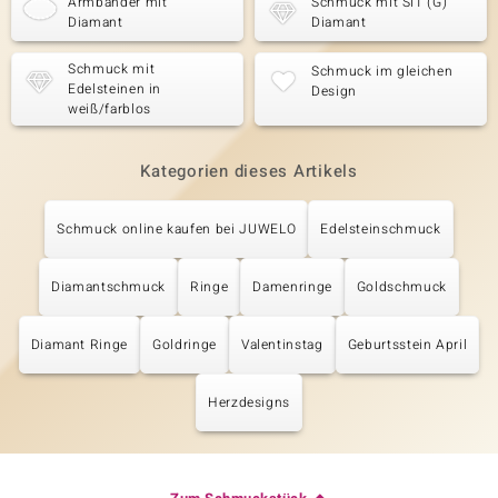
Armbänder mit
Schmuck mit SI1 (G)
Diamant
Diamant
Schmuck mit
Schmuck im gleichen
Edelsteinen in
Design
weiß/farblos
Kategorien dieses Artikels
Schmuck online kaufen bei JUWELO
Edelsteinschmuck
Diamantschmuck
Ringe
Damenringe
Goldschmuck
Diamant Ringe
Goldringe
Valentinstag
Geburtsstein April
Herzdesigns