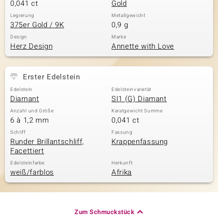
0,041 ct
Gold
Legierung
Metallgewicht
375er Gold / 9K
0,9 g
Design
Marke
Herz Design
Annette with Love
Erster Edelstein
Edelstein
Edelsteinvarietät
Diamant
SI1 (G) Diamant
Anzahl und Größe
Karatgewicht Summe
6 à 1,2 mm
0,041 ct
Schliff
Fassung
Runder Brillantschliff,
Krappenfassung
Facettiert
Edelsteinfarbe
Herkunft
weiß/farblos
Afrika
Zum Schmuckstück