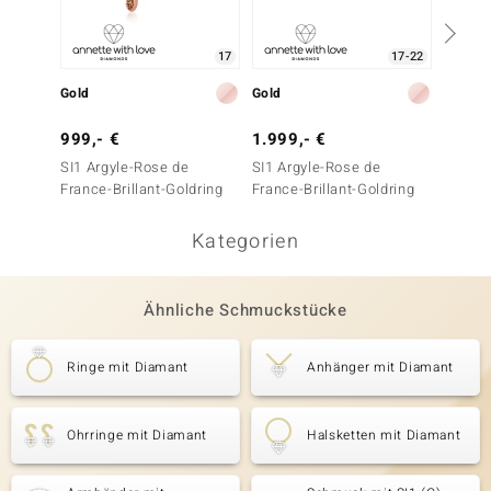
17
17-22
Gold
Gold
Gold
999,- €
1.999,- €
399,-
SI1 Argyle-Rose de
SI1 Argyle-Rose de
SI1 (G)
France-Brillant-Goldring
France-Brillant-Goldring
Kategorien
Ähnliche Schmuckstücke
Ringe mit Diamant
Anhänger mit Diamant
Ohrringe mit Diamant
Halsketten mit Diamant