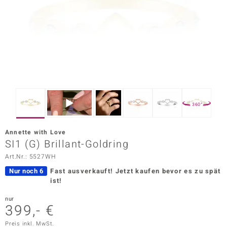
ors Edition
ana
Prince Designs
o
360°
Chic
Annette with Love
insell
SI1 (G) Brillant-Goldring
Art.Nr.: 5527WH
n Vogue
Nur noch 6
Fast ausverkauft!
Jetzt kaufen bevor es zu spät
 Show
ist!
o Paraíso
nur
399,- €
Classics
Preis inkl. MwSt.