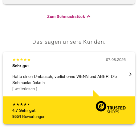
Zum Schmuckstück
Das sagen unsere Kunden:
★
★
★
★
★
07.08.2026
★
★
★
Sehr gut
Sehr g
Hatte einen Umtausch, verlief ohne WENN und ABER. Die
Die Wa
Schmuckstücke h
[ weiterlesen ]
★
★
★
★
★
4,7
Sehr gut
9554
Bewertungen