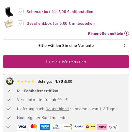
 JUWELO
Schmuckbox für
5,00 €
mitbestellen
remonti
Geschenkbox für
5,00 €
mitbestellen
uca
Ringgröße ermitteln
no Collection
Bitte wählen Sie eine Variante
ENTS BY DE MELO
In den Warenkorb
va
otenier
4.70
★
★
★
★
★
Sehr gut
/5.00
Mit
Echtheitszertifikat
 1894 Collection
Versandkostenfrei ab 99,- €
Lieferung nach
Deutschland
innerhalb von 1-3 Tagen
ana
Hauseigener Kundenservice