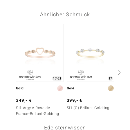
Ähnlicher Schmuck
-17%
17-21
17
Gold
Gold
Gold
349,- €
399,- €
1.199
SI1 Argyle-Rose de
SI1 (G) Brillant-Goldring
SI1 (G)
France-Brillant-Goldring
Edelsteinwissen