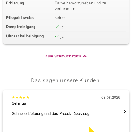
Burmesischer Rubin
1 à 3 mm
Erklärung
Farbe hervorzuheben und zu
verbessern
Karatgewicht Summe
Schliff
0,09 ct
Rundschliff
Pflegehinweise
keine
Fassung
Herkunft
Dampfreinigung
ja
Krappenfassung
Myanmar
Ultraschallreinigung
ja
Sechster Edelstein
Edelsteinvarietät
Anzahl und Größe
Zum Schmuckstück
Burmesischer Rubin
2 à 2,8 mm
Karatgewicht Summe
Schliff
0,144 ct
Rundschliff
Das sagen unsere Kunden:
Fassung
Herkunft
Krappenfassung
Myanmar
★
★
★
★
★
08.08.2026
★
★
★
Sehr gut
Sehr g
Schnelle Lieferung und das Produkt überzeugt
Immer 