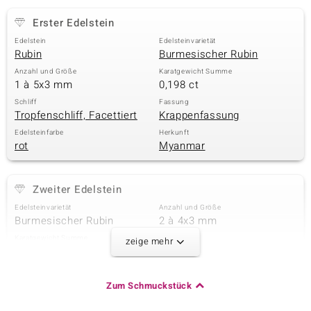
Erster Edelstein
Edelstein
Edelsteinvarietät
& Classics
Rubin
Burmesischer Rubin
Anzahl und Größe
Karatgewicht Summe
Minerale
1 à 5x3 mm
0,198 ct
Schliff
Fassung
Tropfenschliff, Facettiert
Krappenfassung
Edelsteinfarbe
Herkunft
rot
Myanmar
Zweiter Edelstein
Edelsteinvarietät
Anzahl und Größe
Burmesischer Rubin
2 à 4x3 mm
Karatgewicht Summe
Schliff
zeige mehr
0,252 ct
Tropfenschliff
Fassung
Herkunft
Krappenfassung
Myanmar
Zum Schmuckstück