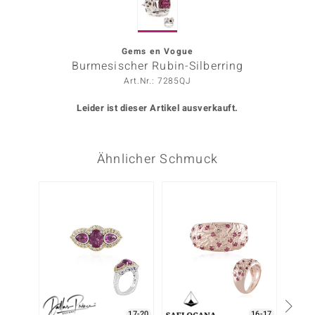
ors Edition
ana
Gems en Vogue
Burmesischer Rubin-Silberring
Art.Nr.: 7285QJ
Prince Designs
Leider ist dieser Artikel ausverkauft.
o
Ähnlicher Schmuck
Chic
insell
Nur n
n Vogue
 Show
o Paraíso
Classics
17-20
16-17