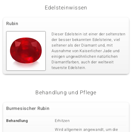
Dritter Edelstein
Edelsteinwissen
Edelsteinvarietät
Anzahl und Größe
Burmesischer Rubin
1 à 4x3 mm
Rubin
Karatgewicht Summe
Schliff
0,153 ct
Ovalschliff
Dieser Edelstein ist einer der seltensten
der besser bekannten Edelsteine, viel
Fassung
Herkunft
Krappenfassung
Myanmar
seltener als der Diamant und, mit
Ausnahme von Kaiserlicher Jade und
einigen ungewöhnlichen natürlichen
Diamantfarben, auch der weltweit
Vierter Edelstein
teuerste Edelstein.
Edelsteinvarietät
Anzahl und Größe
Burmesischer Rubin
1 à 3,3 mm
Karatgewicht Summe
Schliff
0,135 ct
Rundschliff
Behandlung und Pflege
Fassung
Herkunft
Krappenfassung
Myanmar
Burmesischer Rubin
Behandlung
Erhitzen
Fünfter Edelstein
Wird allgemein angewandt, um die
Edelsteinvarietät
Anzahl und Größe