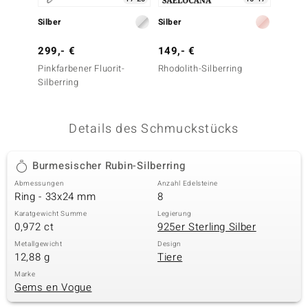
 JUWELO
Silber
Silber
Silber
remonti
299,- €
149,- €
399,-
Pinkfarbener Fluorit-
Rhodolith-Silberring
Burmes
uca
Silberring
Silberr
no Collection
Details des Schmuckstücks
ENTS BY DE MELO
va
Burmesischer Rubin-Silberring
Abmessungen
Anzahl Edelsteine
otenier
Ring - 33x24 mm
8
 1894 Collection
Karatgewicht Summe
Legierung
0,972 ct
925er Sterling Silber
Metallgewicht
Design
12,88 g
Tiere
ana
Marke
Gems en Vogue