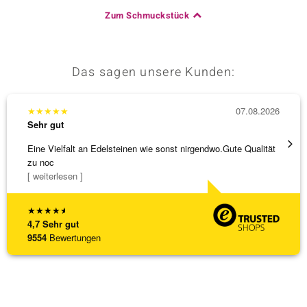
Zum Schmuckstück
Das sagen unsere Kunden:
★
★
★
★
★
07.08.2026
★
★
★
Sehr gut
Sehr g
Eine Vielfalt an Edelsteinen wie sonst nirgendwo.Gute Qualität
Die Wa
zu noc
[ weiterlesen ]
★
★
★
★
★
4,7
Sehr gut
9554
Bewertungen