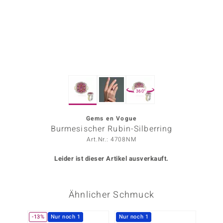
ors Edition
ana
Prince Designs
360°
o
Chic
Gems en Vogue
Burmesischer Rubin-Silberring
insell
Art.Nr.: 4708NM
n Vogue
Leider ist dieser Artikel ausverkauft.
 Show
Ähnlicher Schmuck
o Paraíso
Classics
-13%
Nur noch 1
Nur noch 1