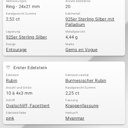
Abmessungen
Anzahl Edelsteine
Ring - 24x21 mm
20
Karatgewicht Summe
Edelmetall
2,52 ct
925er Sterling Silber mit
& Classics
Palladium
Minerale
Legierung
Metallgewicht
925er Sterling Silber
4,44 g
Design
Marke
Entourage
Gems en Vogue
Erster Edelstein
Edelstein
Edelsteinvarietät
Rubin
Burmesischer Rubin
Anzahl und Größe
Karatgewicht Summe
10 à 4x3 mm
2,25 ct
Schliff
Fassung
Ovalschliff, Facettiert
Krappenfassung
Edelsteinfarbe
Herkunft
pink
Myanmar