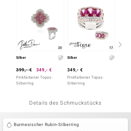
 JUWELO
remonti
uca
no Collection
20
17
ENTS BY DE MELO
Silber
Silber
Silber
va
399,- €
349,- €
349,- €
199,-
Pinkfarbener Topas-
Pinkfarbener Topas-
Naktam
otenier
Silberring
Silberring
Silberr
 1894 Collection
Details des Schmuckstücks
ana
Burmesischer Rubin-Silberring