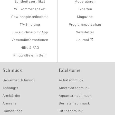
Echtheitszertifikat
Moderatoren
Willkommenspaket
Experten
Gewinnspielteilnahme
Magazine
TV-Empfang
Programmvorschau
Juwelo-Smart-TV App
Newsletter
Versandinformationen
Journal
Hilfe & FAQ
Ringgröße ermitteln
Schmuck
Edelsteine
Gesamter Schmuck
Achatschmuck
Anhänger
Amethystschmuck
Armbänder
Aquamarinschmuck
Armreife
Bernsteinschmuck
Damenringe
Citrinschmuck