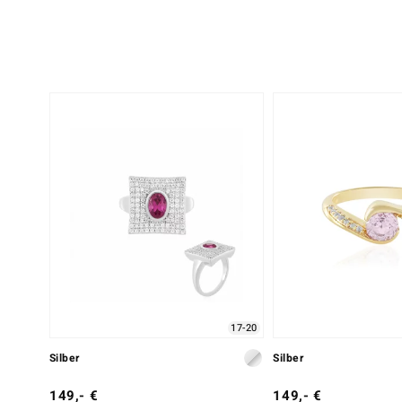
17-20
Silber
Silber
149,- €
149,- €