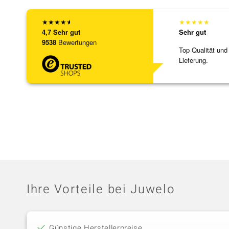
★
★
★
★
★
★
★
★
★
★
4,7
Sehr gut
Sehr gut
9538
Bewertungen
Top Qualität und
Lieferung.
Ihre Vorteile bei Juwelo
Günstige Herstellerpreise