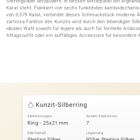
Sterlingsilber verzaubern, in dessen Mittelpunkt ein afghanis
Karat steht. Flankiert von sechs funkelnden kambodschani
von 0,579 Karat, verbindet dieses Schmuckstück moderne Äs
zartrosa Farbton des Kunzits wird durch den lebendigen Sil
idealen Wahl sowohl für legere als auch für formelle Anlässe
Alltagsoutfit oder ein auffälliges Accessoire für besondere 
Kunzit-Silberring
Abmessungen
Anzahl Edelsteine
Ring - 25x21 mm
7
Edelmetall
Legierung
Sterling Silber,
925er Sterling Silber