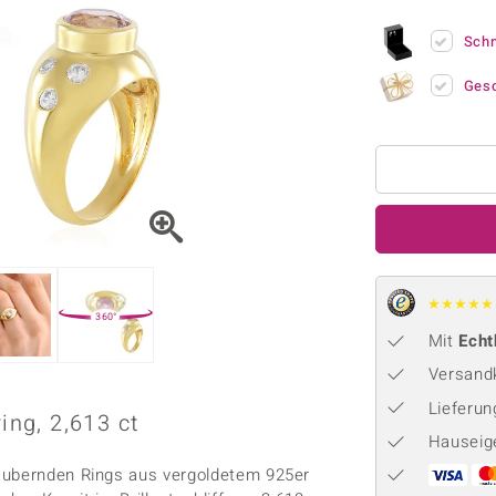
Onyx
Peridot
ns
♦ Silberhalsketten
TPC
Rhodolith
Spektro
Sch
k
♦ Silberohrringe
Trends & Classics
Türkis
Turmal
♦ Silberanhänger
Vitale Minerale
Ges
n
Platinschmuck
Blau
Grün
★
★
★
★
★
360°
Mit
Echt
Versandk
Lieferu
ing, 2,613 ct
Hauseig
zaubernden Rings aus vergoldetem 925er