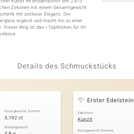
cher Kunzit im Brillantschliff von 2,613
schen Zirkonen mit einem Gesamtgewicht
thetik mit zeitloser Eleganz. Der
berglanz ergänzt und macht ihn zu einer
. Dieser Ring ist das i-Tüpfelchen für Ihr
Anlässe.
Details des Schmuckstücks
Erster Edelstein
Karatgewicht Summe
Edelstein
3,192 ct
Kunzit
Metallgewicht
Karatgewicht Summe
4,8 g