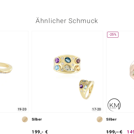
Ähnlicher Schmuck
-25%
19-20
17-20
Silber
Silber
199,- €
199,- €
149