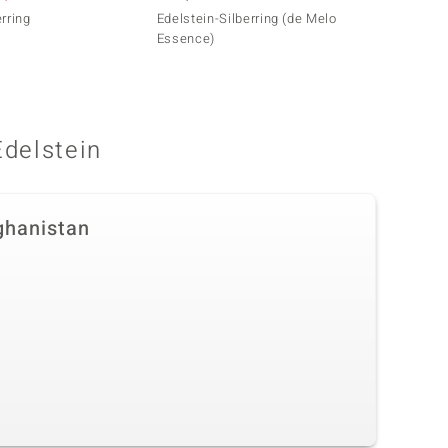
rring
Edelstein-Silberring (de Melo
Sibiri
Essence)
Melo)
Edelstein
ghanistan