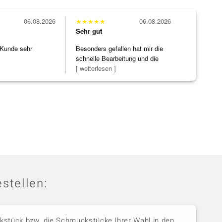
06.08.2026
★
★
★
★
★
06.08.2026
Sehr gut
 Kunde sehr
Besonders gefallen hat mir die
schnelle Bearbeitung und die
Bearbeitun
[ weiterlesen ]
stellen:
stück bzw. die Schmuckstücke Ihrer Wahl in den