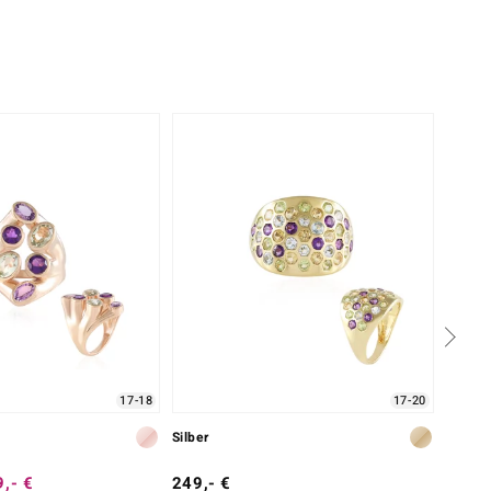
17-18
17-20
Silber
Silber
,- €
249,- €
149,-