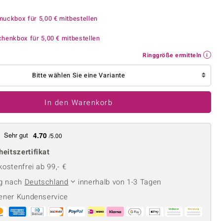
Perle
Ringgröße ermitteln
lith
Spinell
muckbox für
5,00 €
mitbestellen
in
Zirkon
chenkbox für
5,00 €
mitbestellen
Ringgröße ermitteln
Gelb
Bitte wählen Sie eine Variante
In den Warenkorb
Sehr gut
4.70
/5.00
heitszertifikat
ostenfrei ab 99,- €
ng nach
Deutschland
innerhalb von 1-3 Tagen
ener Kundenservice