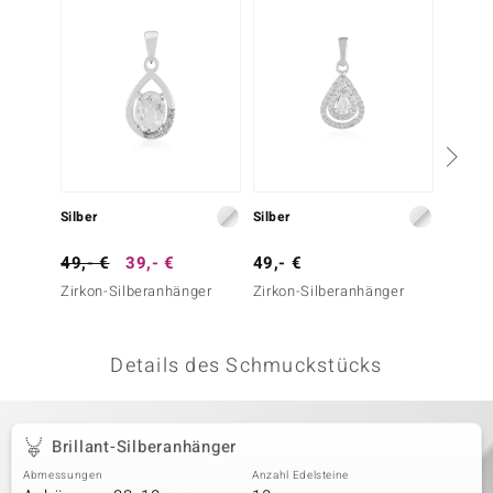
 JUWELO
remonti
uca
no Collection
ENTS BY DE MELO
Silber
Silber
Silber
va
49,- €
39,- €
49,- €
49,- 
Zirkon-Silberanhänger
Zirkon-Silberanhänger
Zirkon
otenier
 1894 Collection
Details des Schmuckstücks
ana
Brillant-Silberanhänger
Abmessungen
Anzahl Edelsteine