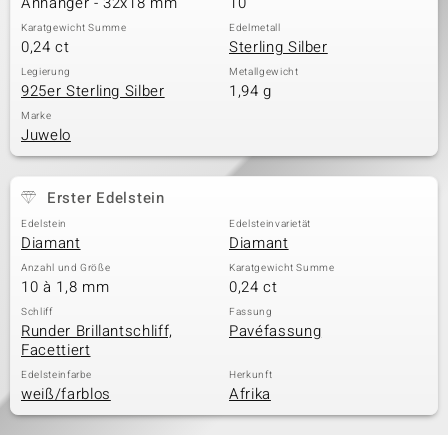
Anhänger - 32x18 mm
10
Karatgewicht Summe
Edelmetall
0,24 ct
Sterling Silber
& Classics
Legierung
Metallgewicht
925er Sterling Silber
1,94 g
Minerale
Marke
Juwelo
Erster Edelstein
Edelstein
Edelsteinvarietät
Diamant
Diamant
Anzahl und Größe
Karatgewicht Summe
10 à 1,8 mm
0,24 ct
Schliff
Fassung
Runder Brillantschliff,
Pavéfassung
Facettiert
Edelsteinfarbe
Herkunft
weiß/farblos
Afrika