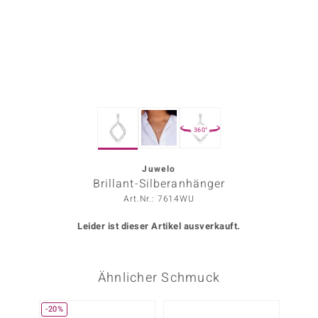
ors Edition
ana
Prince Designs
360°
o
Chic
Juwelo
Brillant-Silberanhänger
insell
Art.Nr.: 7614WU
n Vogue
Leider ist dieser Artikel ausverkauft.
 Show
Ähnlicher Schmuck
o Paraíso
Classics
-20%
-20%