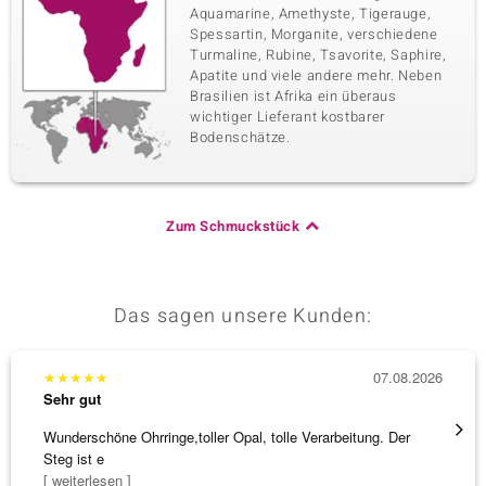
Aquamarine, Amethyste, Tigerauge,
Spessartin, Morganite, verschiedene
Turmaline, Rubine, Tsavorite, Saphire,
Apatite und viele andere mehr. Neben
Brasilien ist Afrika ein überaus
wichtiger Lieferant kostbarer
Bodenschätze.
Zum Schmuckstück
Das sagen unsere Kunden:
★
★
★
★
★
07.08.2026
★
★
★
Sehr gut
Sehr g
Wunderschöne Ohrringe,toller Opal, tolle Verarbeitung. Der
Eine V
Steg ist e
zu noc
[ weiterlesen ]
[ weite