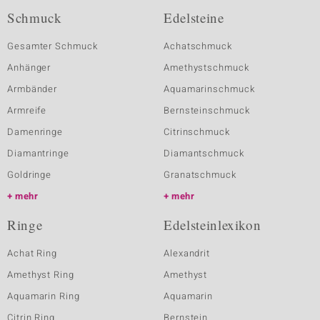
Schmuck
Edelsteine
Gesamter Schmuck
Achatschmuck
Anhänger
Amethystschmuck
Armbänder
Aquamarinschmuck
Armreife
Bernsteinschmuck
Damenringe
Citrinschmuck
Diamantringe
Diamantschmuck
Goldringe
Granatschmuck
mehr
mehr
Ringe
Edelsteinlexikon
Achat Ring
Alexandrit
Amethyst Ring
Amethyst
Aquamarin Ring
Aquamarin
Citrin Ring
Bernstein