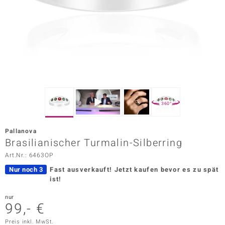
ors Edition
ana
Prince Designs
o
360°
Chic
Pallanova
insell
Brasilianischer Turmalin-Silberring
Art.Nr.: 6463OP
n Vogue
Nur noch 3
Fast ausverkauft!
Jetzt kaufen bevor es zu spät
 Show
ist!
o Paraíso
nur
99,- €
Classics
Preis inkl. MwSt.