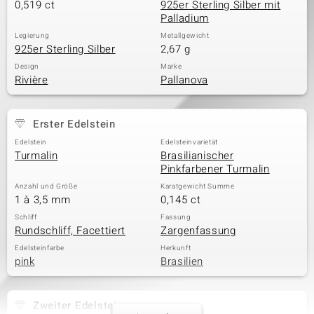
0,519 ct
925er Sterling Silber mit
Palladium
Legierung
Metallgewicht
925er Sterling Silber
2,67 g
Design
Marke
Rivière
Pallanova
Erster Edelstein
Edelstein
Edelsteinvarietät
Turmalin
Brasilianischer
Pinkfarbener Turmalin
Anzahl und Größe
Karatgewicht Summe
1 à 3,5 mm
0,145 ct
Schliff
Fassung
Rundschliff, Facettiert
Zargenfassung
Edelsteinfarbe
Herkunft
pink
Brasilien
Zweiter Edelstein