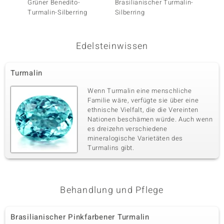
Grüner Benedito-
Brasilianischer Turmalin-
Brasil
Turmalin-Silberring
Silberring
Pinkfa
Silberr
Edelsteinwissen
Turmalin
Wenn Turmalin eine menschliche
Familie wäre, verfügte sie über eine
ethnische Vielfalt, die die Vereinten
Nationen beschämen würde. Auch wenn
es dreizehn verschiedene
mineralogische Varietäten des
Turmalins gibt.
Behandlung und Pflege
Brasilianischer Pinkfarbener Turmalin