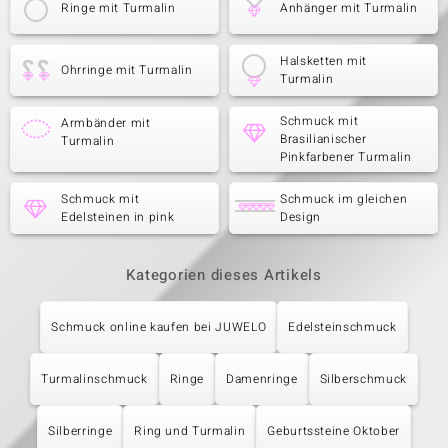
Ringe mit Turmalin
Anhänger mit Turmalin
Halsketten mit
Ohrringe mit Turmalin
Turmalin
Schmuck mit
Armbänder mit
Brasilianischer
Turmalin
Pinkfarbener Turmalin
Schmuck mit
Schmuck im gleichen
Edelsteinen in pink
Design
Kategorien dieses Artikels
Schmuck online kaufen bei JUWELO
Edelsteinschmuck
Turmalinschmuck
Ringe
Damenringe
Silberschmuck
Silberringe
Ring und Turmalin
Geburtssteine Oktober