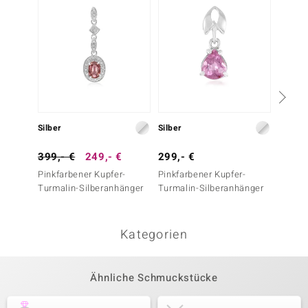
Silber
Silber
Silber
399,- €
249,- €
299,- €
149,-
Pinkfarbener Kupfer-
Pinkfarbener Kupfer-
Brasil
Turmalin-Silberanhänger
Turmalin-Silberanhänger
Silberr
Kategorien
Ähnliche Schmuckstücke