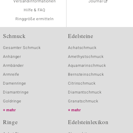
Versandinformationen
Journal
Hilfe & FAQ
Ringgröße ermitteln
Schmuck
Edelsteine
Gesamter Schmuck
Achatschmuck
Anhänger
Amethystschmuck
Armbänder
Aquamarinschmuck
Armreife
Bernsteinschmuck
Damenringe
Citrinschmuck
Diamantringe
Diamantschmuck
Goldringe
Granatschmuck
mehr
mehr
Ringe
Edelsteinlexikon