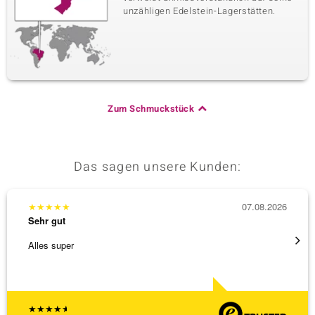
unzähligen Edelstein-Lagerstätten.
Zum Schmuckstück
Das sagen unsere Kunden:
★
★
★
★
★
07.08.2026
★
★
★
Sehr gut
Sehr g
Alles super
Wunder
Steg is
[ weite
★
★
★
★
★