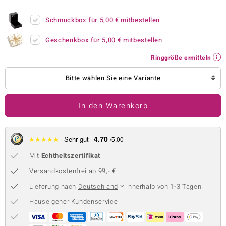
 JUWELO
Schmuckbox für
5,00 €
mitbestellen
remonti
Geschenkbox für
5,00 €
mitbestellen
uca
Ringgröße ermitteln
no Collection
Bitte wählen Sie eine Variante
ENTS BY DE MELO
In den Warenkorb
va
otenier
4.70
★
★
★
★
★
Sehr gut
/5.00
Mit
Echtheitszertifikat
 1894 Collection
Versandkostenfrei ab 99,- €
Lieferung nach
Deutschland
innerhalb von 1-3 Tagen
ana
Hauseigener Kundenservice