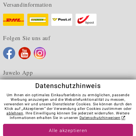
Versandinformation
Folgen Sie uns auf
Juwelo App
Datenschutzhinweis
Um Ihnen ein optimales Einkaufserlebnis zu ermöglichen, passende
Werbung anzuzeigen und die Websitefunktionalität zu messen,
verwenden wir und unsere Dienstleister Cookies. Sie können durch den
Karriere
AGB
Datenschutz
Cookies
Impressum
Klick auf „Akzeptieren“ der Verwendung aller Cookies zustimmen oder
Kontakt
Vertrag widerrufen
ablehnen
. Ihre Einwilligung können Sie jederzeit widerrufen. Weitere
Informationen erhalten Sie in unseren
Datenschutzhinweisen
.
Visit our stores in other countries:
Alle akzeptieren