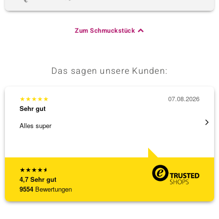
Zum Schmuckstück
Das sagen unsere Kunden:
★
★
★
★
★
07.08.2026
★
★
★
Sehr gut
Sehr g
Alles super
Hatte 
Schmu
[ weite
★
★
★
★
★
4,7
Sehr gut
9554
Bewertungen