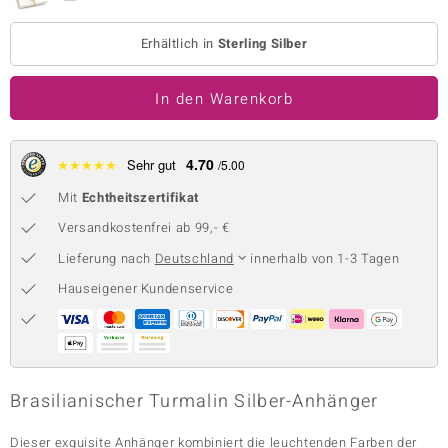
 JUWELO
Erhältlich in
Sterling Silber
remonti
In den Warenkorb
uca
no Collection
4.70
★
★
★
★
★
Sehr gut
/5.00
ENTS BY DE MELO
Mit
Echtheitszertifikat
Versandkostenfrei ab 99,- €
va
Lieferung nach
Deutschland
innerhalb von 1-3 Tagen
otenier
Hauseigener Kundenservice
 1894 Collection
ana
Brasilianischer Turmalin Silber-Anhänger
Dieser exquisite Anhänger kombiniert die leuchtenden Farben der