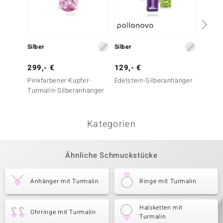
Silber
Silber
Silber
299,- €
129,- €
129,-
Pinkfarbener Kupfer-
Edelstein-Silberanhänger
Brasil
Turmalin-Silberanhänger
Silber
Kategorien
Ähnliche Schmuckstücke
Anhänger mit Turmalin
Ringe mit Turmalin
Halsketten mit
Ohrringe mit Turmalin
Turmalin