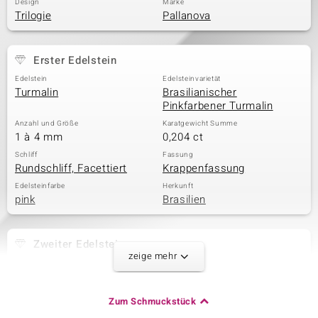
Design
Marke
Trilogie
Pallanova
Erster Edelstein
Edelstein
Edelsteinvarietät
Turmalin
Brasilianischer
Pinkfarbener Turmalin
Anzahl und Größe
Karatgewicht Summe
1 à 4 mm
0,204 ct
Schliff
Fassung
Rundschliff, Facettiert
Krappenfassung
Edelsteinfarbe
Herkunft
pink
Brasilien
Zweiter Edelstein
zeige mehr
Edelsteinvarietät
Anzahl und Größe
Brasilianischer Grüner
1 à 3,5 mm
Turmalin
Zum Schmuckstück
Karatgewicht Summe
Schliff