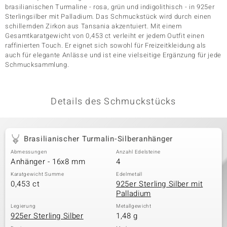
brasilianischen Turmaline - rosa, grün und indigolithisch - in 925er
Sterlingsilber mit Palladium. Das Schmuckstück wird durch einen
schillernden Zirkon aus Tansania akzentuiert. Mit einem
& Classics
Gesamtkaratgewicht von 0,453 ct verleiht er jedem Outfit einen
raffinierten Touch. Er eignet sich sowohl für Freizeitkleidung als
auch für elegante Anlässe und ist eine vielseitige Ergänzung für jede
Minerale
Schmucksammlung.
Details des Schmuckstücks
Brasilianischer Turmalin-Silberanhänger
Abmessungen
Anzahl Edelsteine
Anhänger - 16x8 mm
4
Karatgewicht Summe
Edelmetall
0,453 ct
925er Sterling Silber mit
Palladium
Legierung
Metallgewicht
925er Sterling Silber
1,48 g