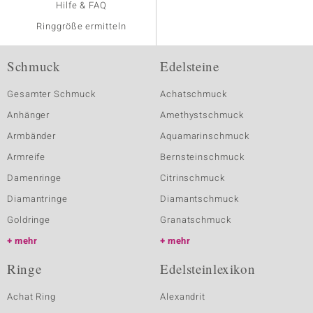
Hilfe & FAQ
Ringgröße ermitteln
Schmuck
Edelsteine
Gesamter Schmuck
Achatschmuck
Anhänger
Amethystschmuck
Armbänder
Aquamarinschmuck
Armreife
Bernsteinschmuck
Damenringe
Citrinschmuck
Diamantringe
Diamantschmuck
Goldringe
Granatschmuck
mehr
mehr
Ringe
Edelsteinlexikon
Achat Ring
Alexandrit