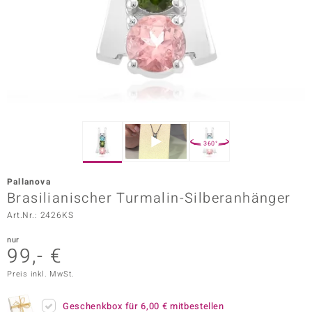
ors Edition
ana
Prince Designs
o
360°
Chic
Pallanova
insell
Brasilianischer Turmalin-Silberanhänger
Art.Nr.: 2426KS
n Vogue
nur
 Show
99,- €
o Paraíso
Preis inkl. MwSt.
Classics
Geschenkbox für
6,00 €
mitbestellen