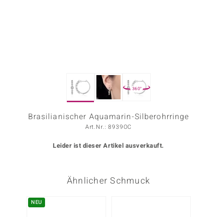
ors Edition
ana
Prince Designs
360°
o
Chic
Brasilianischer Aquamarin-Silberohrringe
Art.Nr.: 8939OC
insell
Leider ist dieser Artikel ausverkauft.
n Vogue
 Show
Ähnlicher Schmuck
o Paraíso
NEU
Classics