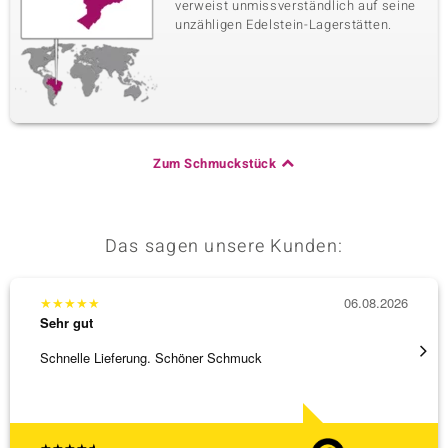
verweist unmissverständlich auf seine
unzähligen Edelstein-Lagerstätten.
Zum Schmuckstück
Das sagen unsere Kunden:
★
★
★
★
★
06.08.2026
★
★
★
Sehr gut
Sehr g
Schnelle Lieferung. Schöner Schmuck
Top Qu
★
★
★
★
★