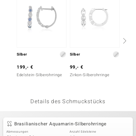
 JUWELO
remonti
uca
no Collection
Silber
Silber
Silber
ENTS BY DE MELO
199,- €
99,- €
199,-
va
Edelstein-Silberohrringe
Zirkon-Silberohrringe
Blauer
Silbero
otenier
 1894 Collection
Details des Schmuckstücks
ana
Brasilianischer Aquamarin-Silberohrringe
Abmessungen
Anzahl Edelsteine