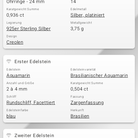
Ohrringe - 24 mm
14
Karatgewicht Summe
Edelmetall
0,936 ct
Silber, platiniert
& Classics
Legierung
Metallgewicht
925er Sterling Silber
3,75 g
Minerale
Design
Creolen
Erster Edelstein
Edelstein
Edelsteinvarietät
Aquamarin
Brasilianischer Aquamarin
Anzahl und Größe
Karatgewicht Summe
2 à 4 mm
0,504 ct
Schliff
Fassung
Rundschliff, Facettiert
Zargenfassung
Edelsteinfarbe
Herkunft
blau
Brasilien
Zweiter Edelstein