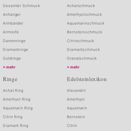
Gesamter Schmuck
Achatschmuck
Anhänger
Amethystschmuck
Armbänder
Aquamarinschmuck
Armreife
Bernsteinschmuck
Damenringe
Citrinschmuck
Diamantringe
Diamantschmuck
Goldringe
Granatschmuck
mehr
mehr
Ringe
Edelsteinlexikon
Achat Ring
Alexandrit
Amethyst Ring
Amethyst
Aquamarin Ring
Aquamarin
Citrin Ring
Bernstein
Diamant Ring
Citrin