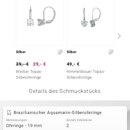
 JUWELO
remonti
uca
no Collection
Silber
Silber
Silber
ENTS BY DE MELO
39,- €
29,- €
49,- €
149,-
va
Weißer Topas-
Himmelblauer Topas-
Santa 
Silberohrringe
Silberohrringe
Silbero
otenier
Details des Schmuckstücks
 1894 Collection
Brasilianischer Aquamarin-Silberohrringe
ana
Abmessungen
Anzahl Edelsteine
Ohrringe - 19 mm
2