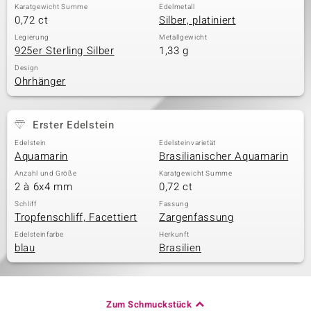
Karatgewicht Summe
Edelmetall
0,72 ct
Silber, platiniert
Legierung
Metallgewicht
& Classics
925er Sterling Silber
1,33 g
Design
Minerale
Ohrhänger
Erster Edelstein
Edelstein
Edelsteinvarietät
Aquamarin
Brasilianischer Aquamarin
Anzahl und Größe
Karatgewicht Summe
2 à 6x4 mm
0,72 ct
Schliff
Fassung
Tropfenschliff, Facettiert
Zargenfassung
Edelsteinfarbe
Herkunft
blau
Brasilien
Zum Schmuckstück