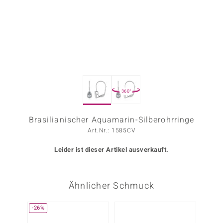
ors Edition
ana
Prince Designs
360°
o
Chic
Brasilianischer Aquamarin-Silberohrringe
Art.Nr.: 1585CV
insell
Leider ist dieser Artikel ausverkauft.
n Vogue
 Show
Ähnlicher Schmuck
o Paraíso
-26%
Classics