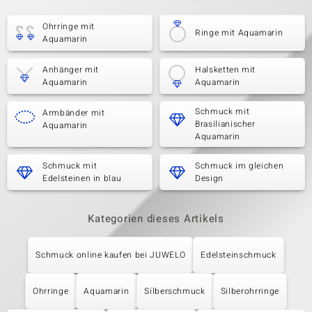
Ohrringe mit
Ringe mit Aquamarin
Aquamarin
Anhänger mit
Halsketten mit
Aquamarin
Aquamarin
Schmuck mit
Armbänder mit
Brasilianischer
Aquamarin
Aquamarin
Schmuck mit
Schmuck im gleichen
Edelsteinen in blau
Design
Kategorien dieses Artikels
Schmuck online kaufen bei JUWELO
Edelsteinschmuck
Ohrringe
Aquamarin
Silberschmuck
Silberohrringe