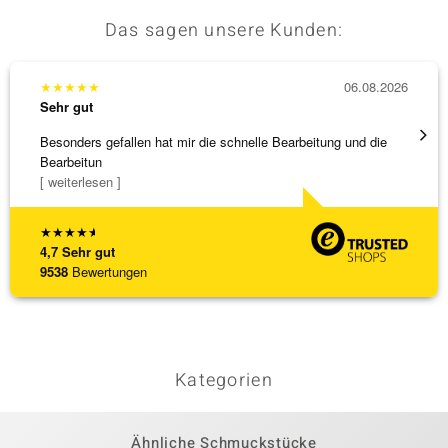
Das sagen unsere Kunden:
★
★
★
★
★
06.08.2026
★
★
★
Sehr gut
Sehr g
Besonders gefallen hat mir die schnelle Bearbeitung und die
Schnel
Bearbeitun
[ weiterlesen ]
★
★
★
★
★
4,7
Sehr gut
9538
Bewertungen
Kategorien
Ähnliche Schmuckstücke