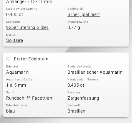
Anhänger - 15x11 mm
1
Karatgewicht Summe
Edelmetall
0,405 ct
Silber, platiniert
& Classics
Legierung
Metallgewicht
925er Sterling Silber
0,77 g
Minerale
Design
Solitaire
Erster Edelstein
Edelstein
Edelsteinvarietät
Aquamarin
Brasilianischer Aquamarin
Anzahl und Größe
Karatgewicht Summe
1 à 5 mm
0,405 ct
Schliff
Fassung
Rundschliff, Facettiert
Zargenfassung
Edelsteinfarbe
Herkunft
blau
Brasilien