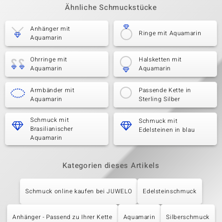
Ähnliche Schmuckstücke
Anhänger mit
Ringe mit Aquamarin
Aquamarin
Ohrringe mit
Halsketten mit
Aquamarin
Aquamarin
Armbänder mit
Passende Kette in
Aquamarin
Sterling Silber
Schmuck mit
Schmuck mit
Brasilianischer
Edelsteinen in blau
Aquamarin
Kategorien dieses Artikels
Schmuck online kaufen bei JUWELO
Edelsteinschmuck
Anhänger - Passend zu Ihrer Kette
Aquamarin
Silberschmuck