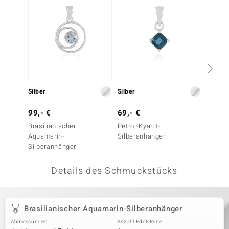
 JUWELO
remonti
uca
no Collection
Silber
Silber
Silber
ENTS BY DE MELO
99,- €
69,- €
69,- 
va
Brasilianischer
Petrol-Kyanit-
Schwei
Aquamarin-
Silberanhänger
Silber
otenier
Silberanhänger
 1894 Collection
Details des Schmuckstücks
ana
Brasilianischer Aquamarin-Silberanhänger
Abmessungen
Anzahl Edelsteine