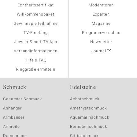
Echtheitszertifikat
Moderatoren
Willkommenspaket
Experten
Gewinnspielteilnahme
Magazine
TV-Empfang
Programmvorschau
Juwelo-Smart-TV App
Newsletter
Versandinformationen
Journal
Hilfe & FAQ
Ringgröße ermitteln
Schmuck
Edelsteine
Gesamter Schmuck
Achatschmuck
Anhänger
Amethystschmuck
Armbänder
Aquamarinschmuck
Armreife
Bernsteinschmuck
Damenringe
Citrinschmuck