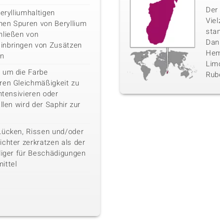
Der 
erylliumhaltigen
Vie
nen Spuren von Beryllium
sta
hließen von
Danb
inbringen von Zusätzen
Hemi
en
Limo
 um die Farbe
Rube
ren Gleichmäßigkeit zu
ntensivieren oder
llen wird der Saphir zur
Lücken, Rissen und/oder
chter zerkratzen als der
liger für Beschädigungen
ittel