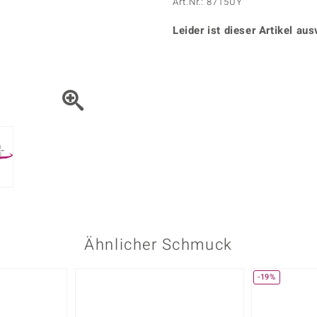
Onyx
Peridot
Art.Nr.: 8715UY
ns
♦ Silberhalsketten
TPC
Rhodolith
Spektro
k
♦ Silberohrringe
Leider ist dieser Artikel aus
Trends & Classics
Türkis
Turmal
♦ Silberanhänger
Vitale Minerale
n
Platinschmuck
Blau
Grün
Ähnlicher Schmuck
-19%