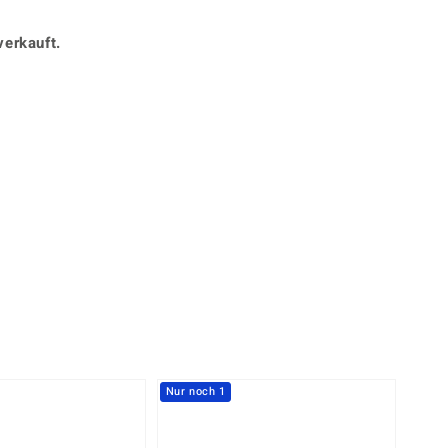
Perle
Ringgröße ermitteln
lith
Spinell
verkauft.
in
Zirkon
Gelb
Nur noch 1