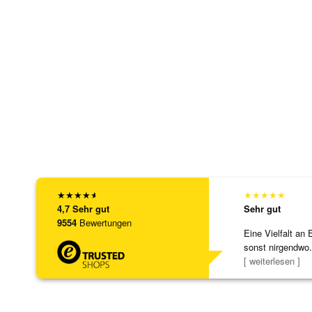
★
★
★
★
★
★
★
★
★
★
4,7
Sehr gut
Sehr gut
9554
Bewertungen
Eine Vielfalt an 
sonst nirgendwo.
zu noc
[ weiterlesen ]