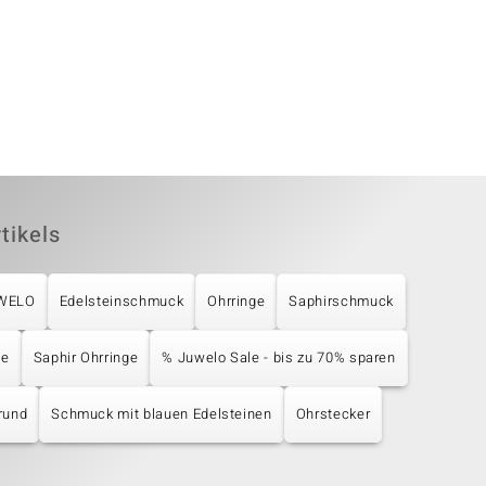
tikels
UWELO
Edelsteinschmuck
Ohrringe
Saphirschmuck
ge
Saphir Ohrringe
% Juwelo Sale - bis zu 70% sparen
rund
Schmuck mit blauen Edelsteinen
Ohrstecker