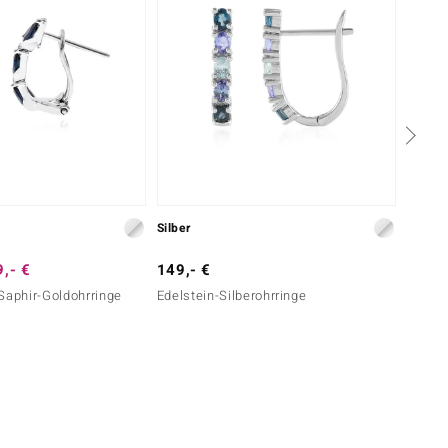
Silber
Silber
,- €
149,- €
129,-
Saphir-Goldohrringe
Edelstein-Silberohrringe
Nepale