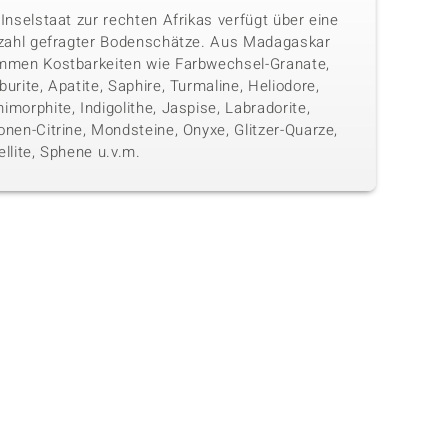
Inselstaat zur rechten Afrikas verfügt über eine
lzahl gefragter Bodenschätze. Aus Madagaskar
mmen Kostbarkeiten wie Farbwechsel-Granate,
urite, Apatite, Saphire, Turmaline, Heliodore,
morphite, Indigolithe, Jaspise, Labradorite,
nen-Citrine, Mondsteine, Onyxe, Glitzer-Quarze,
llite, Sphene u.v.m.