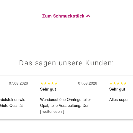
Zum Schmuckstück
Das sagen unsere Kunden:
07.08.2026
★
★
★
★
★
07.08.2026
★
★
★
★
★
Sehr gut
Sehr gut
Edelsteinen wie
Wunderschöne Ohrringe,toller
Alles super
Gute Qualität
Opal, tolle Verarbeitung. Der
Steg ist e
[ weiterlesen ]