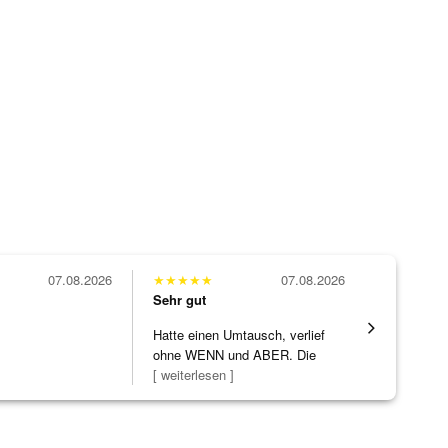
07.08.2026
★
★
★
★
★
07.08.2026
★
★
★
★
★
Sehr gut
Sehr gut
Hatte einen Umtausch, verlief
Die Ware k
ohne WENN und ABER. Die
erwartet. 
Schmuckstücke h
[ weiterlesen ]
verpackt.