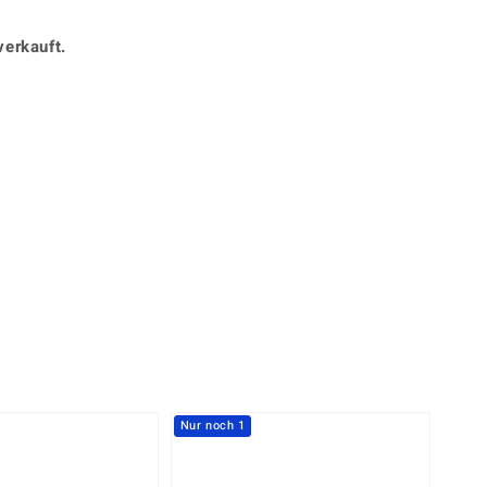
Perle
Ringgröße ermitteln
lith
Spinell
verkauft.
in
Zirkon
Gelb
Nur noch 1
-20%