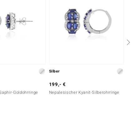
Silber
Silber
199,- €
99,- 
Saphir-Goldohrringe
Nepalesischer Kyanit-Silberohrringe
Tansan