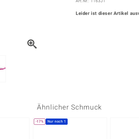
Onyx
Peridot
Art.Nr.: 1163JT
ns
♦ Silberhalsketten
TPC
Rhodolith
Spektro
k
♦ Silberohrringe
Leider ist dieser Artikel aus
Trends & Classics
Türkis
Turmal
♦ Silberanhänger
Vitale Minerale
n
Platinschmuck
Blau
Grün
Ähnlicher Schmuck
-17%
Nur noch 1