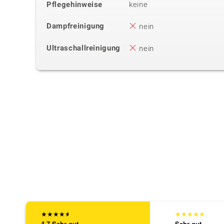
Pflegehinweise
keine
Dampfreinigung
nein
Ultraschallreinigung
nein
★
★
★
★
★
★
★
★
★
★
4,7
Sehr gut
Sehr gut