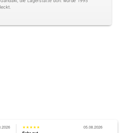
 Gandaki, die Lagerstätte dort wurde 1995
deckt.
8.2026
★
★
★
★
★
05.08.2026
Sehr gut