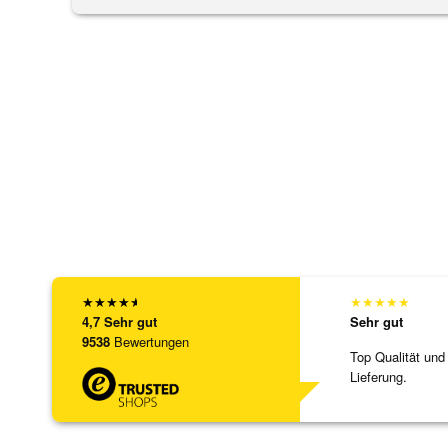
★
★
★
★
★
★
★
★
★
★
4,7
Sehr gut
Sehr gut
9538
Bewertungen
Top Qualität und
Lieferung.