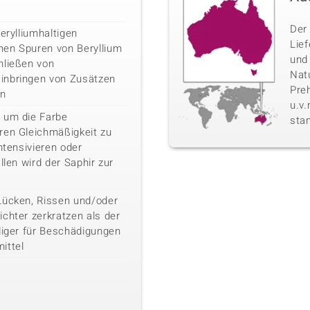
Der 
erylliumhaltigen
Lie
nen Spuren von Beryllium
und
hließen von
Nat
inbringen von Zusätzen
Pre
en
u.v
 um die Farbe
sta
ren Gleichmäßigkeit zu
ntensivieren oder
llen wird der Saphir zur
Lücken, Rissen und/oder
chter zerkratzen als der
liger für Beschädigungen
ittel