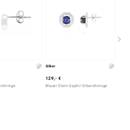
Silber
Silber
129,- €
79,- 
rohrringe
Blauer Stern-Saphir-Silberohrringe
Charoi