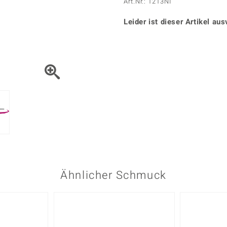
Onyx
Peridot
Art.Nr.: 1213NI
ns
♦ Silberhalsketten
TPC
Rhodolith
Spektro
k
♦ Silberohrringe
Leider ist dieser Artikel aus
Trends & Classics
Türkis
Turmal
♦ Silberanhänger
Vitale Minerale
n
Platinschmuck
Blau
Grün
Ähnlicher Schmuck