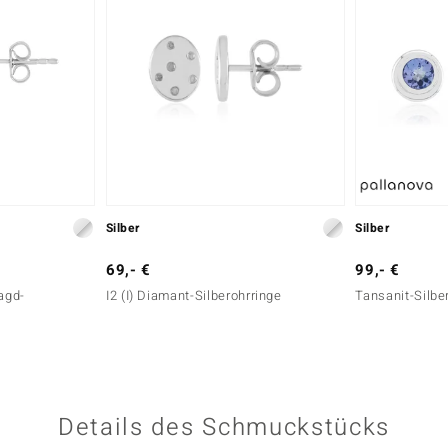
Silber
Silber
69,- €
99,- €
agd-
I2 (I) Diamant-Silberohrringe
Tansanit-Silbe
Details des Schmuckstücks