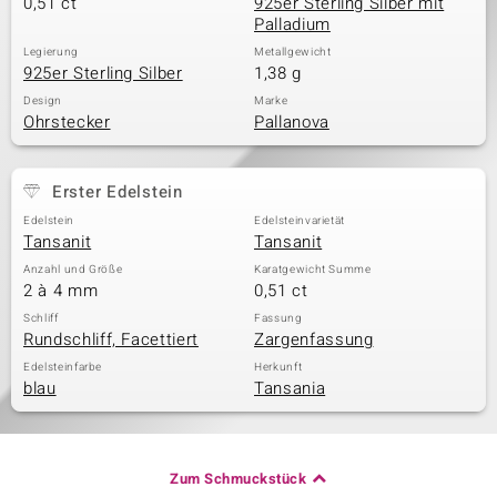
0,51 ct
925er Sterling Silber mit
Palladium
Legierung
Metallgewicht
925er Sterling Silber
1,38 g
Design
Marke
Ohrstecker
Pallanova
Erster Edelstein
Edelstein
Edelsteinvarietät
Tansanit
Tansanit
Anzahl und Größe
Karatgewicht Summe
2 à 4 mm
0,51 ct
Schliff
Fassung
Rundschliff, Facettiert
Zargenfassung
Edelsteinfarbe
Herkunft
blau
Tansania
Zum Schmuckstück