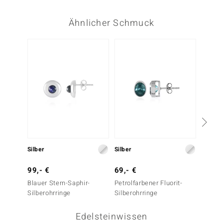
Ähnlicher Schmuck
Silber
Silber
Silber
99,- €
69,- €
69,- 
Blauer Stern-Saphir-
Petrolfarbener Fluorit-
Iolith-
Silberohrringe
Silberohrringe
Edelsteinwissen