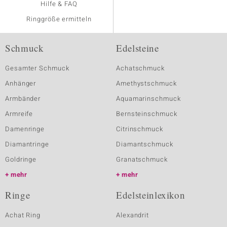
Hilfe & FAQ
Ringgröße ermitteln
Schmuck
Edelsteine
Gesamter Schmuck
Achatschmuck
Anhänger
Amethystschmuck
Armbänder
Aquamarinschmuck
Armreife
Bernsteinschmuck
Damenringe
Citrinschmuck
Diamantringe
Diamantschmuck
Goldringe
Granatschmuck
mehr
mehr
Ringe
Edelsteinlexikon
Achat Ring
Alexandrit