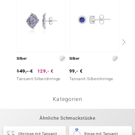
Silber
Silber
Silber
149,- €
129,- €
99,- €
99,- 
Tansanit-Silberohrringe
Tansanit-Silberohrringe
Tansan
Kategorien
Ähnliche Schmuckstücke
Ohrringe mit Tansanit
Ringe mit Tansanit