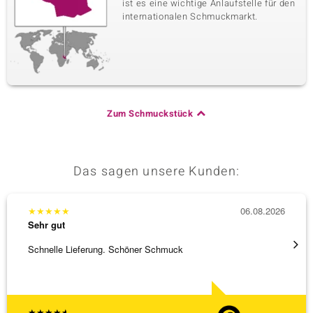
ist es eine wichtige Anlaufstelle für den
internationalen Schmuckmarkt.
Zum Schmuckstück
Das sagen unsere Kunden:
★
★
★
★
★
06.08.2026
★
★
★
Sehr gut
Sehr g
Schnelle Lieferung. Schöner Schmuck
Top Qu
★
★
★
★
★