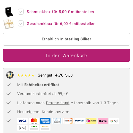
 JUWELO
Schmuckbox für
5,00 €
mitbestellen
remonti
Geschenkbox für
6,00 €
mitbestellen
uca
Erhältlich in
Sterling Silber
no Collection
In den Warenkorb
ENTS BY DE MELO
va
4.70
★
★
★
★
★
Sehr gut
/5.00
otenier
Mit
Echtheitszertifikat
 1894 Collection
Versandkostenfrei ab 99,- €
Lieferung nach
Deutschland
innerhalb von 1-3 Tagen
Hauseigener Kundenservice
ana