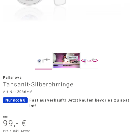
ors Edition
ana
Prince Designs
o
360°
Chic
Pallanova
insell
Tansanit-Silberohrringe
Art.Nr.: 3066MV
n Vogue
Nur noch 8
Fast ausverkauft!
Jetzt kaufen bevor es zu spät
 Show
ist!
o Paraíso
nur
99,- €
Classics
Preis inkl. MwSt.