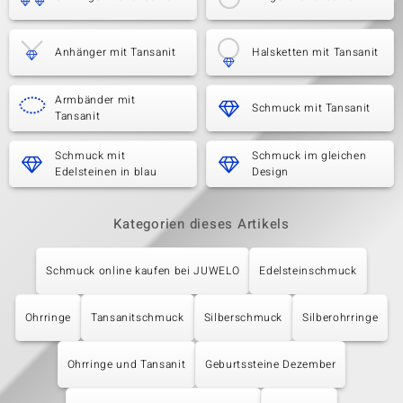
Anhänger mit Tansanit
Halsketten mit Tansanit
Armbänder mit
Schmuck mit Tansanit
Tansanit
Schmuck mit
Schmuck im gleichen
Edelsteinen in blau
Design
Kategorien dieses Artikels
Schmuck online kaufen bei JUWELO
Edelsteinschmuck
Ohrringe
Tansanitschmuck
Silberschmuck
Silberohrringe
Ohrringe und Tansanit
Geburtssteine Dezember