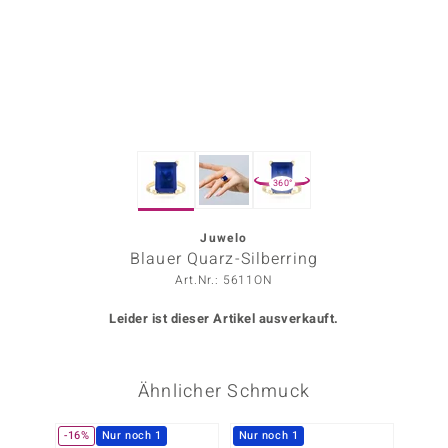
ors Edition
ana
Prince Designs
360°
o
Chic
Juwelo
Blauer Quarz-Silberring
insell
Art.Nr.: 5611ON
n Vogue
Leider ist dieser Artikel ausverkauft.
 Show
Ähnlicher Schmuck
o Paraíso
Classics
-16%
Nur noch 1
Nur noch 1
Nur n