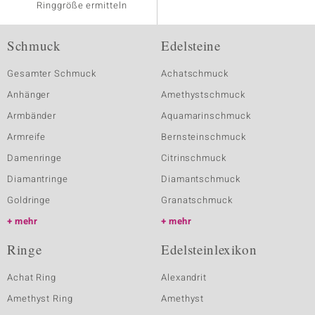
Ringgröße ermitteln
Schmuck
Edelsteine
Gesamter Schmuck
Achatschmuck
Anhänger
Amethystschmuck
Armbänder
Aquamarinschmuck
Armreife
Bernsteinschmuck
Damenringe
Citrinschmuck
Diamantringe
Diamantschmuck
Goldringe
Granatschmuck
mehr
mehr
Ringe
Edelsteinlexikon
Achat Ring
Alexandrit
Amethyst Ring
Amethyst