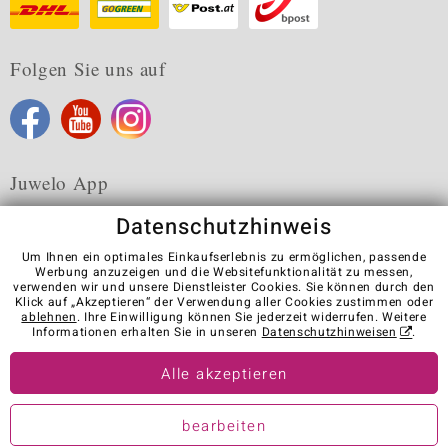
Folgen Sie uns auf
Juwelo App
Datenschutzhinweis
Um Ihnen ein optimales Einkaufserlebnis zu ermöglichen, passende
Werbung anzuzeigen und die Websitefunktionalität zu messen,
verwenden wir und unsere Dienstleister Cookies. Sie können durch den
Karriere
AGB
Datenschutz
Cookies
Impressum
Klick auf „Akzeptieren“ der Verwendung aller Cookies zustimmen oder
Kontakt
Vertrag widerrufen
ablehnen
. Ihre Einwilligung können Sie jederzeit widerrufen. Weitere
Informationen erhalten Sie in unseren
Datenschutzhinweisen
.
Visit our stores in other countries:
Alle akzeptieren
© Juwelo Deutschland GmbH (ein Tochterunternehmen der elumeo
bearbeiten
SE)