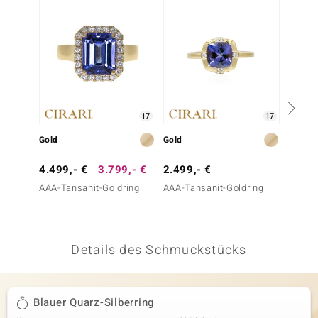
 JUWELO
remonti
uca
no Collection
17
17
ENTS BY DE MELO
Gold
Gold
Gold
va
4.499,- €
3.799,- €
2.499,- €
2.999
AAA-Tansanit-Goldring
AAA-Tansanit-Goldring
AAA-Ta
otenier
 1894 Collection
Details des Schmuckstücks
ana
Blauer Quarz-Silberring