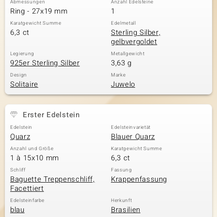
Abmessungen
Anzahl Edelsteine
Ring - 27x19 mm
1
Karatgewicht Summe
Edelmetall
6,3 ct
Sterling Silber,
& Classics
gelbvergoldet
Minerale
Legierung
Metallgewicht
925er Sterling Silber
3,63 g
Design
Marke
Solitaire
Juwelo
Erster Edelstein
Edelstein
Edelsteinvarietät
Quarz
Blauer Quarz
Anzahl und Größe
Karatgewicht Summe
1 à 15x10 mm
6,3 ct
Schliff
Fassung
Baguette Treppenschliff,
Krappenfassung
Facettiert
Edelsteinfarbe
Herkunft
blau
Brasilien