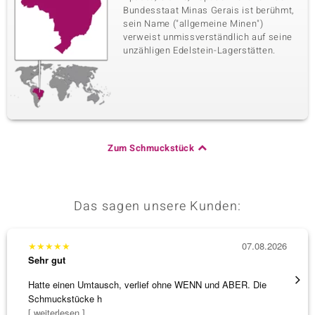
Bundesstaat Minas Gerais ist berühmt,
sein Name ("allgemeine Minen")
verweist unmissverständlich auf seine
unzähligen Edelstein-Lagerstätten.
Zum Schmuckstück
Das sagen unsere Kunden:
★
★
★
★
★
07.08.2026
★
★
★
Sehr gut
Sehr g
Hatte einen Umtausch, verlief ohne WENN und ABER. Die
Die Wa
Schmuckstücke h
[ weiterlesen ]