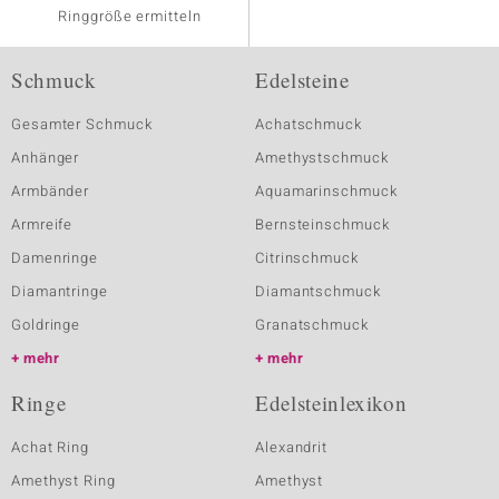
Ringgröße ermitteln
Schmuck
Edelsteine
Gesamter Schmuck
Achatschmuck
Anhänger
Amethystschmuck
Armbänder
Aquamarinschmuck
Armreife
Bernsteinschmuck
Damenringe
Citrinschmuck
Diamantringe
Diamantschmuck
Goldringe
Granatschmuck
mehr
mehr
Ringe
Edelsteinlexikon
Achat Ring
Alexandrit
Amethyst Ring
Amethyst