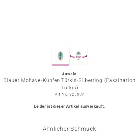
ors Edition
ana
Prince Designs
360°
o
Chic
Juwelo
Blauer Mohave-Kupfer-Türkis-Silberring (Faszination
insell
Türkis)
Art.Nr.: 9280SY
n Vogue
Leider ist dieser Artikel ausverkauft.
 Show
o Paraíso
Ähnlicher Schmuck
Classics