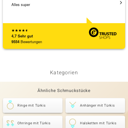
Alles super
Hatte 
Schmu
[ weite
★
★
★
★
★
4,7
Sehr gut
9554
Bewertungen
Kategorien
Ähnliche Schmuckstücke
Ringe mit Türkis
Anhänger mit Türkis
Ohrringe mit Türkis
Halsketten mit Türkis