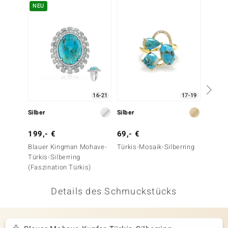
NEU
-13%
 JUWELO
remonti
uca
no Collection
16-21
17-19
ENTS BY DE MELO
Silber
Silber
Silber
va
199,- €
69,- €
79,- 
otenier
Blauer Kingman Mohave-
Türkis-Mosaik-Silberring
Türkis
Türkis-Silberring
 1894 Collection
(Faszination Türkis)
Details des Schmuckstücks
ana