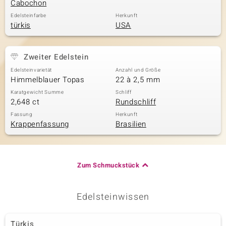
Cabochon
Edelsteinfarbe
Herkunft
türkis
USA
Zweiter Edelstein
Edelsteinvarietät
Anzahl und Größe
Himmelblauer Topas
22 à 2,5 mm
Karatgewicht Summe
Schliff
2,648 ct
Rundschliff
Fassung
Herkunft
Krappenfassung
Brasilien
Zum Schmuckstück
Edelsteinwissen
Türkis