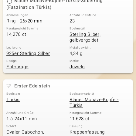
Blauer Mohave-Kupfer-Türkis-Silberring
(Faszination Türkis)
Abmessungen
Anzahl Edelsteine
Ring - 26x20 mm
23
& Classics
Karatgewicht Summe
Edelmetall
Minerale
14,276 ct
Sterling Silber,
gelbvergoldet
Legierung
Metallgewicht
925er Sterling Silber
4,34 g
Design
Marke
Entourage
Juwelo
Erster Edelstein
Edelstein
Edelsteinvarietät
Türkis
Blauer Mohave-Kupfer-
Türkis
Anzahl und Größe
Karatgewicht Summe
1 à 24x11 mm
11,628 ct
Schliff
Fassung
Ovaler Cabochon,
Krappenfassung