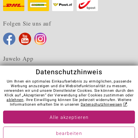
Folgen Sie uns auf
Juwelo App
Datenschutzhinweis
Um Ihnen ein optimales Einkaufserlebnis zu ermöglichen, passende
Werbung anzuzeigen und die Websitefunktionalität zu messen,
verwenden wir und unsere Dienstleister Cookies. Sie können durch den
Karriere
AGB
Datenschutz
Cookies
Impressum
Klick auf „Akzeptieren“ der Verwendung aller Cookies zustimmen oder
Kontakt
Vertrag widerrufen
ablehnen
. Ihre Einwilligung können Sie jederzeit widerrufen. Weitere
Informationen erhalten Sie in unseren
Datenschutzhinweisen
.
Visit our stores in other countries:
Alle akzeptieren
© Juwelo Deutschland GmbH (ein Tochterunternehmen der elumeo
bearbeiten
SE)