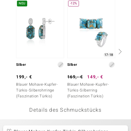
NEU
-12%
 JUWELO
remonti
uca
no Collection
17-18
ENTS BY DE MELO
Silber
Silber
Silber
va
199,- €
169,- €
149,- €
89,- 
otenier
Blauer Mohave-Kupfer-
Blauer Mohave-Kupfer-
Amazon
Türkis-Silberohrringe
Türkis-Silberring
 1894 Collection
(Faszination Türkis)
(Faszination Türkis)
Details des Schmuckstücks
ana