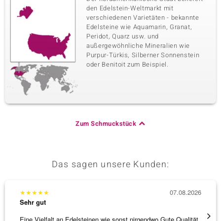
den Edelstein-Weltmarkt mit
verschiedenen Varietäten - bekannte
Edelsteine wie Aquamarin, Granat,
Peridot, Quarz usw. und
außergewöhnliche Mineralien wie
Purpur-Türkis, Silberner Sonnenstein
oder Benitoit zum Beispiel.
Zum Schmuckstück
Das sagen unsere Kunden:
★
★
★
★
★
07.08.2026
★
★
★
Sehr gut
Sehr g
Eine Vielfalt an Edelsteinen wie sonst nirgendwo.Gute Qualität
Wunder