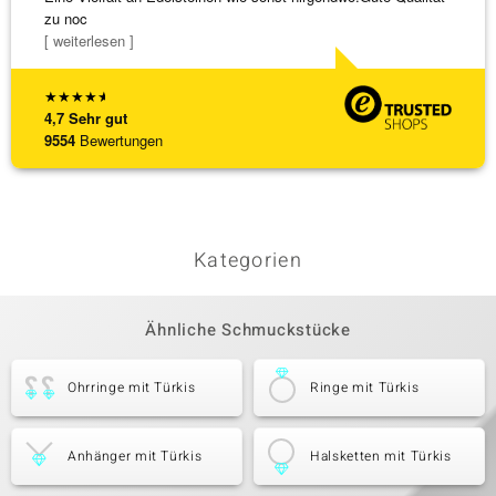
zu noc
Steg is
[ weiterlesen ]
[ weite
★
★
★
★
★
4,7
Sehr gut
9554
Bewertungen
Kategorien
Ähnliche Schmuckstücke
Ohrringe mit Türkis
Ringe mit Türkis
Anhänger mit Türkis
Halsketten mit Türkis