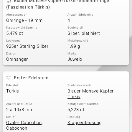
Blauer Mohave-Kupfer-Türkis-Silberohrringe
(Faszination Türkis)
Abmessungen
Anzahl Edelsteine
Ohrringe - 19 mm
4
& Classics
Karatgewicht Summe
Edelmetall
Minerale
5,479 ct
Silber, platiniert
Legierung
Metallgewicht
925er Sterling Silber
1,99 g
Design
Marke
Ohrhänger
Juwelo
Erster Edelstein
Edelstein
Edelsteinvarietät
Türkis
Blauer Mohave-Kupfer-
Türkis
Anzahl und Größe
Karatgewicht Summe
2 à 10x8 mm
5,223 ct
Schliff
Fassung
Ovaler Cabochon,
Krappenfassung
Cabochon