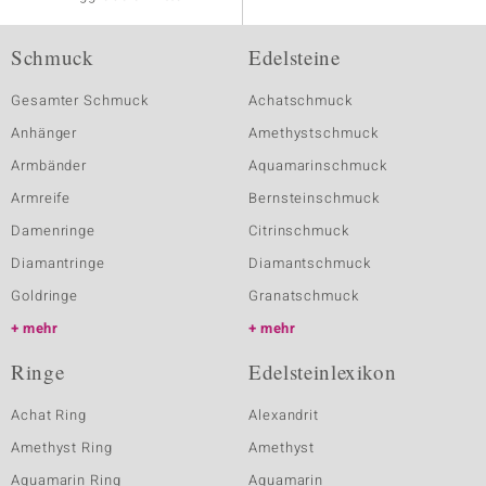
Schmuck
Edelsteine
Gesamter Schmuck
Achatschmuck
Anhänger
Amethystschmuck
Armbänder
Aquamarinschmuck
Armreife
Bernsteinschmuck
Damenringe
Citrinschmuck
Diamantringe
Diamantschmuck
Goldringe
Granatschmuck
mehr
mehr
Ringe
Edelsteinlexikon
Achat Ring
Alexandrit
Amethyst Ring
Amethyst
Aquamarin Ring
Aquamarin