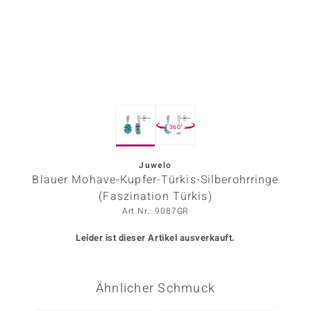
ors Edition
ana
Prince Designs
360°
o
Chic
Juwelo
Blauer Mohave-Kupfer-Türkis-Silberohrringe
insell
(Faszination Türkis)
Art.Nr.: 9087GR
n Vogue
Leider ist dieser Artikel ausverkauft.
 Show
o Paraíso
Ähnlicher Schmuck
Classics