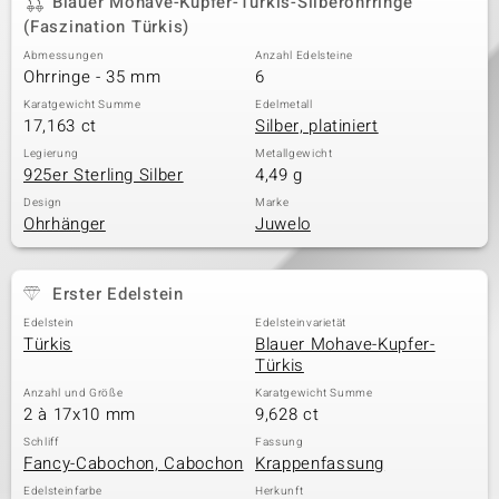
Blauer Mohave-Kupfer-Türkis-Silberohrringe
(Faszination Türkis)
Abmessungen
Anzahl Edelsteine
Ohrringe - 35 mm
6
& Classics
Karatgewicht Summe
Edelmetall
Minerale
17,163 ct
Silber, platiniert
Legierung
Metallgewicht
925er Sterling Silber
4,49 g
Design
Marke
Ohrhänger
Juwelo
Erster Edelstein
Edelstein
Edelsteinvarietät
Türkis
Blauer Mohave-Kupfer-
Türkis
Anzahl und Größe
Karatgewicht Summe
2 à 17x10 mm
9,628 ct
Schliff
Fassung
Fancy-Cabochon, Cabochon
Krappenfassung
Edelsteinfarbe
Herkunft