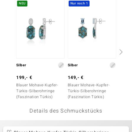
NEU
Nur noch 1
NEU
 JUWELO
remonti
uca
no Collection
ENTS BY DE MELO
Silber
Silber
Silber
va
199,- €
149,- €
299,-
otenier
Blauer Mohave-Kupfer-
Blauer Mohave-Kupfer-
Blauer
Türkis-Silberohrringe
Türkis-Silberohrringe
Türkis-
 1894 Collection
(Faszination Türkis)
(Faszination Türkis)
(Faszin
Details des Schmuckstücks
ana