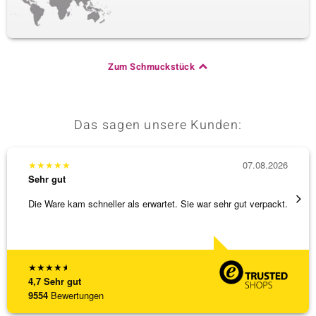
Zum Schmuckstück
Das sagen unsere Kunden:
★
★
★
★
★
07.08.2026
★
★
★
Sehr gut
Sehr g
Die Ware kam schneller als erwartet. Sie war sehr gut verpackt.
Eine V
zu noc
[ weite
★
★
★
★
★
4,7
Sehr gut
9554
Bewertungen