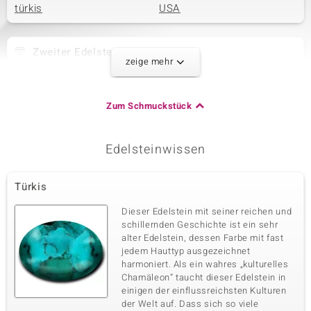
türkis
USA
Zweiter Edelstein
zeige mehr
Edelsteinvarietät
Anzahl und Größe
Blauer Mohave-Kupfer-
2 à 12x9 mm
Türkis
Zum Schmuckstück
Karatgewicht Summe
Schliff
7,495 ct
Fancy-Cabochon
Fassung
Herkunft
Edelsteinwissen
Krappenfassung
USA
Türkis
Dritter Edelstein
Dieser Edelstein mit seiner reichen und
Edelsteinvarietät
Anzahl und Größe
schillernden Geschichte ist ein sehr
Zirkon
2 à 1,5 mm
alter Edelstein, dessen Farbe mit fast
jedem Hauttyp ausgezeichnet
Karatgewicht Summe
Schliff
0,04 ct
Rundschliff
harmoniert. Als ein wahres „kulturelles
Chamäleon“ taucht dieser Edelstein in
Fassung
Herkunft
einigen der einflussreichsten Kulturen
Zargenfassung
Tansania
der Welt auf. Dass sich so viele