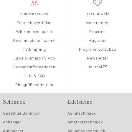
Kundenservice
Über Juwelo
Echtheitszertifikat
Moderatoren
Willkommenspaket
Experten
Gewinnspielteilnahme
Magazine
TV-Empfang
Programmvorschau
Juwelo-Smart-TV App
Newsletter
Versandinformationen
Journal
Hilfe & FAQ
Ringgröße ermitteln
Schmuck
Edelsteine
Gesamter Schmuck
Achatschmuck
Anhänger
Amethystschmuck
Armbänder
Aquamarinschmuck