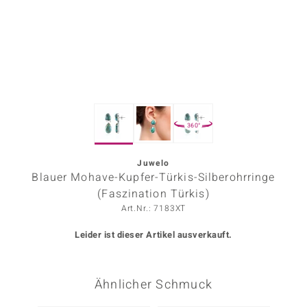
ors Edition
ana
Prince Designs
360°
o
Chic
Juwelo
Blauer Mohave-Kupfer-Türkis-Silberohrringe
insell
(Faszination Türkis)
Art.Nr.: 7183XT
n Vogue
Leider ist dieser Artikel ausverkauft.
 Show
o Paraíso
Ähnlicher Schmuck
Classics