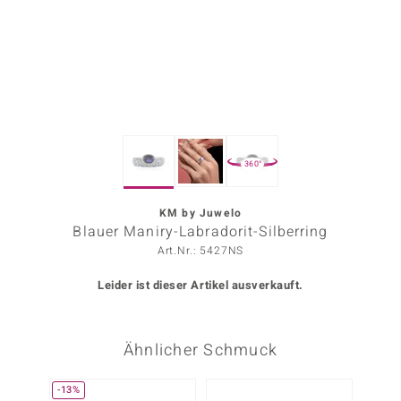
ors Edition
ana
Prince Designs
360°
o
Chic
KM by Juwelo
Blauer Maniry-Labradorit-Silberring
insell
Art.Nr.: 5427NS
n Vogue
Leider ist dieser Artikel ausverkauft.
 Show
Ähnlicher Schmuck
o Paraíso
Classics
-13%