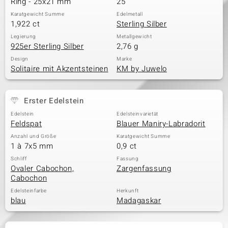
Ring - 25x21 mm
25
Karatgewicht Summe
Edelmetall
1,922 ct
Sterling Silber
& Classics
Legierung
Metallgewicht
925er Sterling Silber
2,76 g
Minerale
Design
Marke
Solitaire mit Akzentsteinen
KM by Juwelo
Erster Edelstein
Edelstein
Edelsteinvarietät
Feldspat
Blauer Maniry-Labradorit
Anzahl und Größe
Karatgewicht Summe
1 à 7x5 mm
0,9 ct
Schliff
Fassung
Ovaler Cabochon,
Zargenfassung
Cabochon
Edelsteinfarbe
Herkunft
blau
Madagaskar