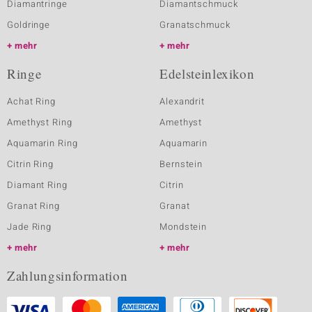
Diamantringe
Diamantschmuck
Goldringe
Granatschmuck
mehr
mehr
Ringe
Edelsteinlexikon
Achat Ring
Alexandrit
Amethyst Ring
Amethyst
Aquamarin Ring
Aquamarin
Citrin Ring
Bernstein
Diamant Ring
Citrin
Granat Ring
Granat
Jade Ring
Mondstein
mehr
mehr
Zahlungsinformation