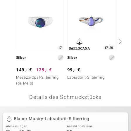
 JUWELO
remonti
uca
no Collection
17
17-20
ENTS BY DE MELO
Silber
Silber
Silber
va
149,- €
129,- €
99,- €
99,- 
Mezezo-Opal-Silberring
Labradorit-Silberring
Labrado
otenier
(de Melo)
Melo)
 1894 Collection
Details des Schmuckstücks
ana
Blauer Maniry-Labradorit-Silberring
Abmessungen
Anzahl Edelsteine