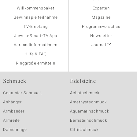
Willkommenspaket
Experten
Gewinnspielteilnahme
Magazine
TV-Empfang
Programmvorschau
Juwelo-Smart-TV App
Newsletter
Versandinformationen
Journal
Hilfe & FAQ
Ringgröße ermitteln
Schmuck
Edelsteine
Gesamter Schmuck
Achatschmuck
Anhänger
Amethystschmuck
Armbänder
Aquamarinschmuck
Armreife
Bernsteinschmuck
Damenringe
Citrinschmuck