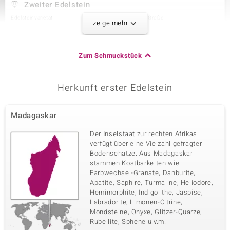
Zweiter Edelstein
Edelsteinvarietät
Anzahl und Größe
zeige mehr
Himmelblauer Topas
22 à 2 mm
Karatgewicht Summe
Schliff
0,99 ct
Rundschliff
Zum Schmuckstück
Fassung
Herkunft
Krappenfassung
Brasilien
Herkunft erster Edelstein
Dritter Edelstein
Madagaskar
Edelsteinvarietät
Anzahl und Größe
Himmelblauer Topas
2 à 1,5 mm
Der Inselstaat zur rechten Afrikas
Karatgewicht Summe
Schliff
verfügt über eine Vielzahl gefragter
0,032 ct
Rundschliff
Bodenschätze. Aus Madagaskar
stammen Kostbarkeiten wie
Fassung
Herkunft
Krappenfassung
Farbwechsel-Granate, Danburite,
Brasilien
Apatite, Saphire, Turmaline, Heliodore,
Hemimorphite, Indigolithe, Jaspise,
Labradorite, Limonen-Citrine,
Mondsteine, Onyxe, Glitzer-Quarze,
Rubellite, Sphene u.v.m.