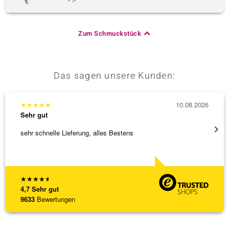
Zum Schmuckstück
Das sagen unsere Kunden:
★
★
★
★
★
10.08.2026
★
★
★
Sehr gut
Sehr g
sehr schnelle Lieferung, alles Bestens
Wie im
★
★
★
★
★
4,7
Sehr gut
9633
Bewertungen