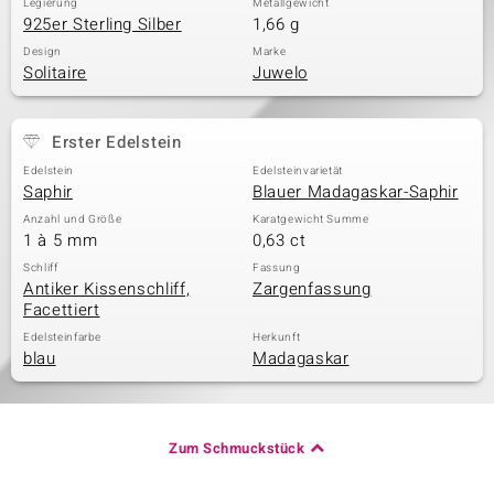
Legierung
Metallgewicht
925er Sterling Silber
1,66 g
Design
Marke
Solitaire
Juwelo
Erster Edelstein
Edelstein
Edelsteinvarietät
Saphir
Blauer Madagaskar-Saphir
Anzahl und Größe
Karatgewicht Summe
1 à 5 mm
0,63 ct
Schliff
Fassung
Antiker Kissenschliff,
Zargenfassung
Facettiert
Edelsteinfarbe
Herkunft
blau
Madagaskar
Zum Schmuckstück