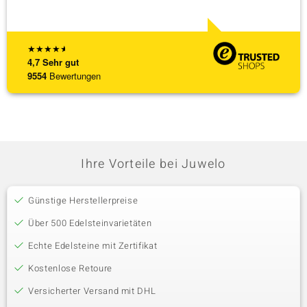
Schmu
[ weite
★
★
★
★
★
4,7
Sehr gut
9554
Bewertungen
Ihre Vorteile bei Juwelo
Günstige Herstellerpreise
Über 500 Edelsteinvarietäten
Echte Edelsteine mit Zertifikat
Kostenlose Retoure
Versicherter Versand mit DHL