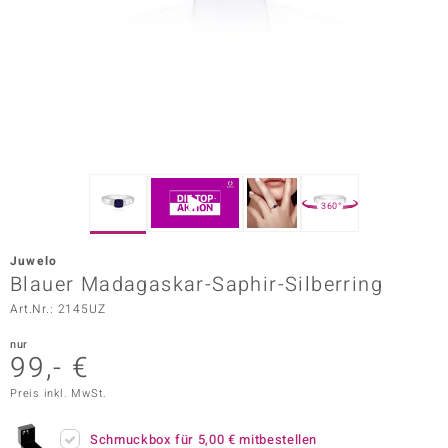
ors Edition
ana
Prince Designs
o
360°
Chic
Juwelo
insell
Blauer Madagaskar-Saphir-Silberring
Art.Nr.: 2145UZ
n Vogue
nur
 Show
99,- €
o Paraíso
Preis inkl. MwSt.
Classics
Schmuckbox für
5,00 €
mitbestellen