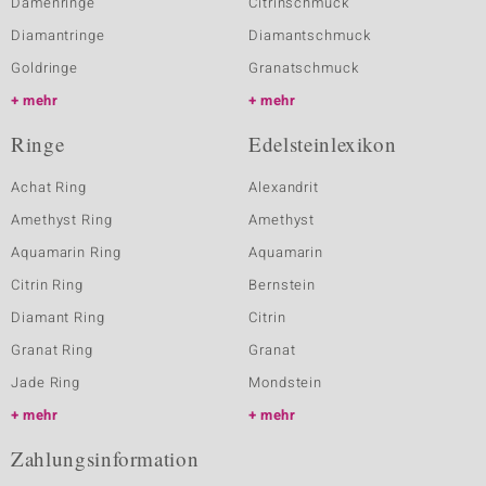
Damenringe
Citrinschmuck
Diamantringe
Diamantschmuck
Goldringe
Granatschmuck
mehr
mehr
Ringe
Edelsteinlexikon
Achat Ring
Alexandrit
Amethyst Ring
Amethyst
Aquamarin Ring
Aquamarin
Citrin Ring
Bernstein
Diamant Ring
Citrin
Granat Ring
Granat
Jade Ring
Mondstein
mehr
mehr
Zahlungsinformation