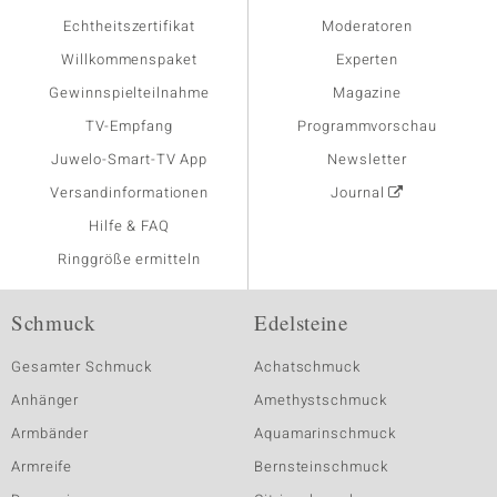
Echtheitszertifikat
Moderatoren
Willkommenspaket
Experten
Gewinnspielteilnahme
Magazine
TV-Empfang
Programmvorschau
Juwelo-Smart-TV App
Newsletter
Versandinformationen
Journal
Hilfe & FAQ
Ringgröße ermitteln
Schmuck
Edelsteine
Gesamter Schmuck
Achatschmuck
Anhänger
Amethystschmuck
Armbänder
Aquamarinschmuck
Armreife
Bernsteinschmuck