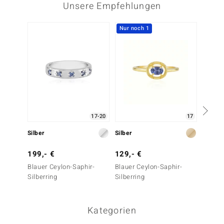
Unsere Empfehlungen
Nur noch 1
17-20
17
Silber
Silber
Silber
199,- €
129,- €
79,- 
Blauer Ceylon-Saphir-
Blauer Ceylon-Saphir-
Blauer
Silberring
Silberring
Saphir-
Kategorien