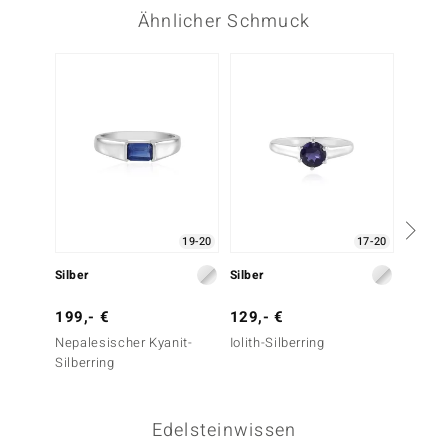
Ähnlicher Schmuck
19-20
17-20
Silber
Silber
Silber
199,- €
129,- €
179,-
Nepalesischer Kyanit-
Iolith-Silberring
Iolith-
Silberring
Edelsteinwissen