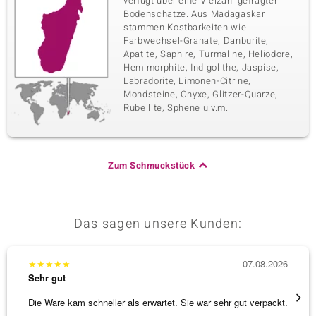
verfügt über eine Vielzahl gefragter
Bodenschätze. Aus Madagaskar
stammen Kostbarkeiten wie
Farbwechsel-Granate, Danburite,
Apatite, Saphire, Turmaline, Heliodore,
Hemimorphite, Indigolithe, Jaspise,
Labradorite, Limonen-Citrine,
Mondsteine, Onyxe, Glitzer-Quarze,
Rubellite, Sphene u.v.m.
Zum Schmuckstück
Das sagen unsere Kunden:
★
★
★
★
★
07.08.2026
★
★
★
Sehr gut
Sehr g
Die Ware kam schneller als erwartet. Sie war sehr gut verpackt.
Hatte 