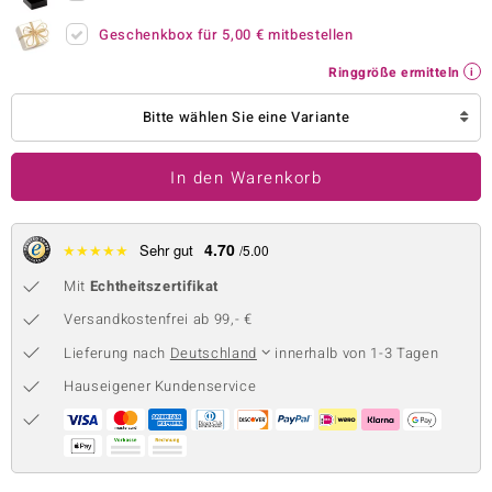
 JUWELO
Geschenkbox für
5,00 €
mitbestellen
Ringgröße ermitteln
remonti
Bitte wählen Sie eine Variante
uca
no Collection
In den Warenkorb
ENTS BY DE MELO
4.70
★
★
★
★
★
Sehr gut
/5.00
va
Mit
Echtheitszertifikat
otenier
Versandkostenfrei ab 99,- €
 1894 Collection
Lieferung nach
Deutschland
innerhalb von 1-3 Tagen
Hauseigener Kundenservice
ana