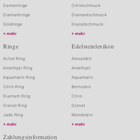
Damenringe
Citrinschmuck
Diamantringe
Diamantschmuck
Goldringe
Granatschmuck
mehr
mehr
Ringe
Edelsteinlexikon
Achat Ring
Alexandrit
Amethyst Ring
Amethyst
Aquamarin Ring
Aquamarin
Citrin Ring
Bernstein
Diamant Ring
Citrin
Granat Ring
Granat
Jade Ring
Mondstein
mehr
mehr
Zahlungsinformation