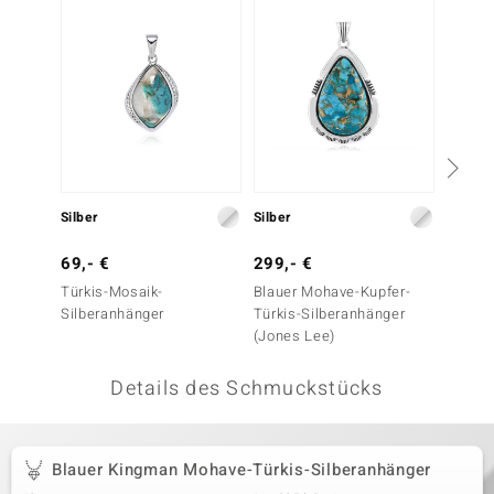
 JUWELO
remonti
uca
no Collection
ENTS BY DE MELO
Silber
Silber
Silber
va
69,- €
299,- €
249,-
Türkis-Mosaik-
Blauer Mohave-Kupfer-
Blauer
otenier
Silberanhänger
Türkis-Silberanhänger
Türkis
(Jones Lee)
(Jones
 1894 Collection
Details des Schmuckstücks
ana
Blauer Kingman Mohave-Türkis-Silberanhänger