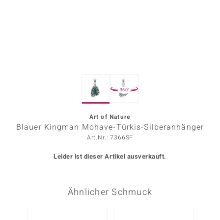
ors Edition
ana
Prince Designs
360°
o
Chic
Art of Nature
Blauer Kingman Mohave-Türkis-Silberanhänger
insell
Art.Nr.: 7366SF
n Vogue
Leider ist dieser Artikel ausverkauft.
 Show
Ähnlicher Schmuck
o Paraíso
Classics