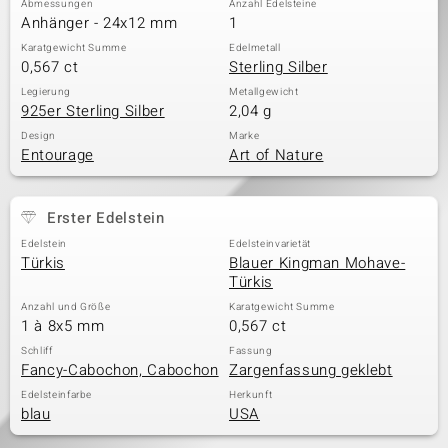
Abmessungen
Anzahl Edelsteine
Anhänger - 24x12 mm
1
Karatgewicht Summe
Edelmetall
0,567 ct
Sterling Silber
& Classics
Legierung
Metallgewicht
925er Sterling Silber
2,04 g
Minerale
Design
Marke
Entourage
Art of Nature
Erster Edelstein
Edelstein
Edelsteinvarietät
Türkis
Blauer Kingman Mohave-
Türkis
Anzahl und Größe
Karatgewicht Summe
1 à 8x5 mm
0,567 ct
Schliff
Fassung
Fancy-Cabochon, Cabochon
Zargenfassung geklebt
Edelsteinfarbe
Herkunft
blau
USA