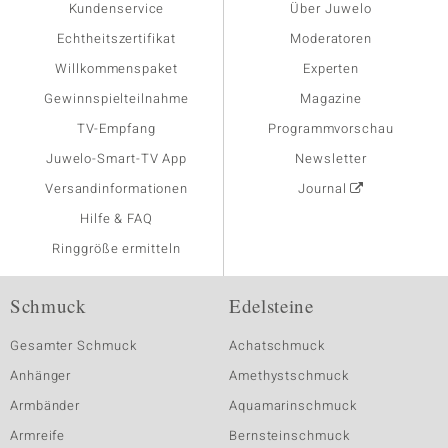
Kundenservice
Über Juwelo
Echtheitszertifikat
Moderatoren
Willkommenspaket
Experten
Gewinnspielteilnahme
Magazine
TV-Empfang
Programmvorschau
Juwelo-Smart-TV App
Newsletter
Versandinformationen
Journal
Hilfe & FAQ
Ringgröße ermitteln
Schmuck
Edelsteine
Gesamter Schmuck
Achatschmuck
Anhänger
Amethystschmuck
Armbänder
Aquamarinschmuck
Armreife
Bernsteinschmuck