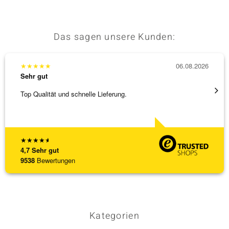
Das sagen unsere Kunden:
★
★
★
★
★
06.08.2026
★
★
★
Sehr gut
Sehr g
Top Qualität und schnelle Lieferung.
Besond
Bearbe
[ weite
★
★
★
★
★
4,7
Sehr gut
9538
Bewertungen
Kategorien